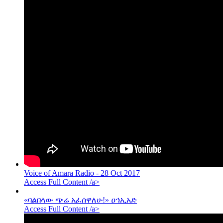
Voice of Amara Radio - 28 Oct 2017
Access Full Content /a>
«ባልበላው ጭሬ አፈሰዋለሁ!» ዐኅኢአድ
Access Full Content /a>