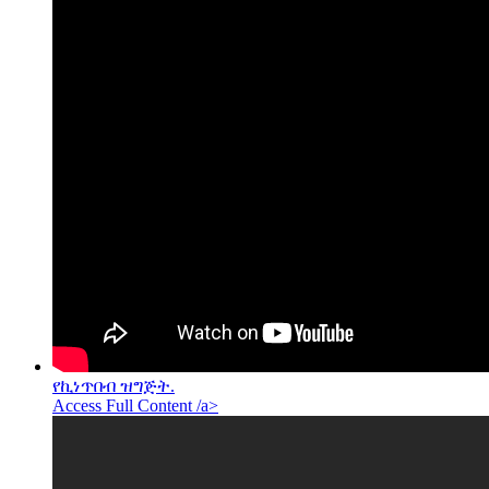
የኪነጥበብ ዝግጅት.
Access Full Content /a>