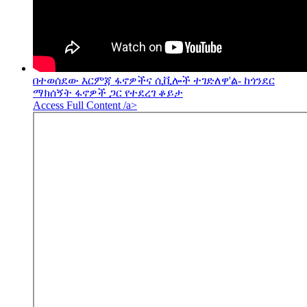
በተወሰደው እርምጃ ፋኖዎችና ሲቪሎች ተገድለዋ'ል- ከጎንደር
ማክሰኝት ፋኖዎች ጋር የተደረገ ቆይታ
Access Full Content /a>