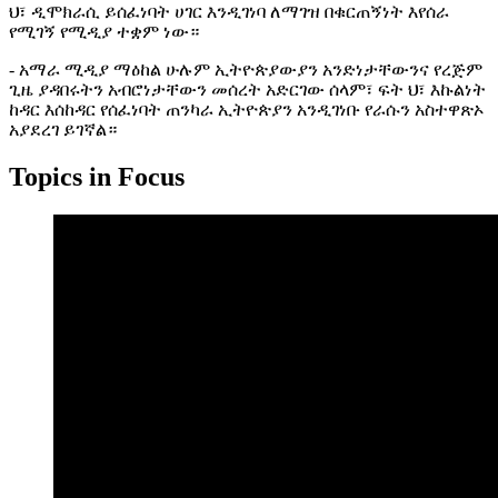
ህ፣ ዲሞክራሲ ይሰፈነባት ሀገር እንዲገነባ ለማገዝ በቁርጠኝነት እየሰራ
የሚገኝ የሚዲያ ተቋም ነው።
- አማራ ሚዲያ ማዕከል ሁሉም ኢትዮጵያውያን አንድነታቸውንና የረጅም
ጊዜ ያዳበሩትን አብሮነታቸውን መሰረት አድርገው ሰላም፣ ፍት ህ፣ እኩልነት
ከዳር እሰከዳር የሰፈነባት ጠንካራ ኢትዮጵያን አንዲገነቡ የራሱን አስተዋጽኦ
አያደረገ ይገኛል።
Topics in Focus