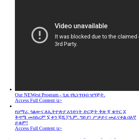
Our NEWest Program - ጊዜ የኪነጥበብ ዝግጅት.
Access Full Content /a>
የዐማራ ኅልውና ለኢትዮጵያ አንድነት ድርጅት ቅጽ ፪ ቁጥር ፩
ቅዳሜ መስከረም ፮ ቀን ፪ሺ፲ዓ.ም. ግድያ፣ ሥቃይና መፈናቀል በእኛ
ይቁም!
Access Full Content /a>