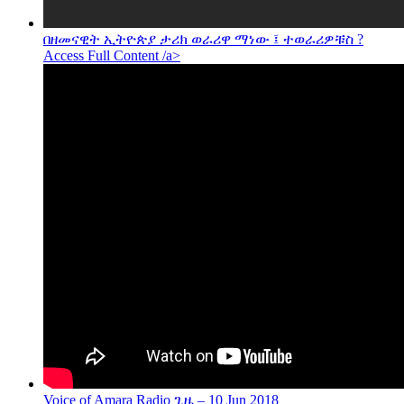
በዘመናዊት ኢትዮጵያ ታሪክ ወራሪዋ ማነው ፤ ተወራሪዎቹስ ?
Access Full Content /a>
Voice of Amara Radio ጊዜ – 10 Jun 2018