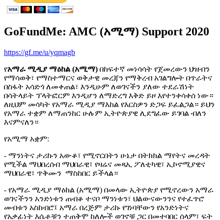
GoFundMe: AMC (አሚማ) Support 2020
https://gf.me/u/yqmagb
የ
አማራ ሚዲያ ማዕከል (አሚማ)
በከፍተኛ መነሳሳት የጀመረውን ህዝብን
የማሳወቅ፣ የማስተማርና ወቅታዊ መረጃን የማቅረብ አገልግሎት በጥራትና
በስፋት አሳድጎ ለመቀጠል፣ እንዲሁም ለወገናችን ያለው ተደራሽነት
በሳትላይት ፕላትፎርም እንዲሆን ለማድረግ እቅድ ይዞ እየተንቀሳቀሰ ነው።
ለዚህም መሳካት የአማራ ሚዲያ ማእከል የእርስዎን ድጋፍ ይፈልጋል። ይህን
የአማራ ተቋም ለማጠንከር ሁሉም ኢትዮጵያዊ ሊደግፈው ይገባል ብለን
እናምናለን።
የአሚማ አቋም:
- ማንነትና ታሪኩን አውቆ፣ የሚኖርበትን ሁኔታ በትክክል ማየትና መረዳት
የሚችል ማህበረሰብ ማህበራዊ፣ የዛሬና መጻኢ ፖለቲካዊ፣ ኢኮኖሚያዊና
ማህበራዊ፣ ጥቅሙን ማስከበር ይችላል።
- የአማራ ሚዲያ ማዕከል (አሚማ) በመላው ኢትዮጵያ የሚኖረውን አማራ
ወገናችንን አንድነቱን ጠብቆ ተናቦ ማንነቱን፣ ህልውናውንንና የተፈጥሮ
መብቱን አስከብሮ፤ አማራ በረጅም ታሪኩ የገነባቸውን የአንድነትና
የአቃፊነት እሴቶቹን ተጠቅሞ ከለሎች ወገኖቹ ጋር በመተባበር ሰላም፣ ፍት