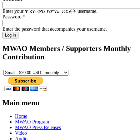
Enter your ሞረሽ ወገኔ የዐማራ ድርጅት username.
Password
*
Enter the password that accompanies your username.
MWAO Members / Supporters Monthly
Contribution
Main menu
Home
MWAO Program
MWAO Press Releases
Video
Audio