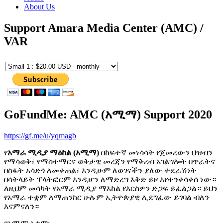
About Us
Support Amara Media Center (AMC) /
VAR
GoFundMe: AMC (አሚማ) Support 2020
https://gf.me/u/yqmagb
የ
አማራ ሚዲያ ማዕከል (አሚማ)
በከፍተኛ መነሳሳት የጀመረውን ህዝብን
የማሳወቅ፣ የማስተማርና ወቅታዊ መረጃን የማቅረብ አገልግሎት በጥራትና
በስፋት አሳድጎ ለመቀጠል፣ እንዲሁም ለወገናችን ያለው ተደራሽነት
በሳትላይት ፕላትፎርም እንዲሆን ለማድረግ እቅድ ይዞ እየተንቀሳቀሰ ነው።
ለዚህም መሳካት የአማራ ሚዲያ ማእከል የእርስዎን ድጋፍ ይፈልጋል። ይህን
የአማራ ተቋም ለማጠንከር ሁሉም ኢትዮጵያዊ ሊደግፈው ይገባል ብለን
እናምናለን።