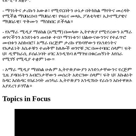
የአሚማ አቋም:
- ማንነትና ታሪኩን አውቆ፣ የሚኖርበትን ሁኔታ በትክክል ማየትና መረዳት
የሚችል ማህበረሰብ ማህበራዊ፣ የዛሬና መጻኢ ፖለቲካዊ፣ ኢኮኖሚያዊና
ማህበራዊ፣ ጥቅሙን ማስከበር ይችላል።
- የአማራ ሚዲያ ማዕከል (አሚማ) በመላው ኢትዮጵያ የሚኖረውን አማራ
ወገናችንን አንድነቱን ጠብቆ ተናቦ ማንነቱን፣ ህልውናውንንና የተፈጥሮ
መብቱን አስከብሮ፤ አማራ በረጅም ታሪኩ የገነባቸውን የአንድነትና
የአቃፊነት እሴቶቹን ተጠቅሞ ከለሎች ወገኖቹ ጋር በመተባበር ሰላም፣ ፍት
ህ፣ ዲሞክራሲ ይሰፈነባት ሀገር እንዲገነባ ለማገዝ በቁርጠኝነት እየሰራ
የሚገኝ የሚዲያ ተቋም ነው።
- አማራ ሚዲያ ማዕከል ሁሉም ኢትዮጵያውያን አንድነታቸውንና የረጅም
ጊዜ ያዳበሩትን አብሮነታቸውን መሰረት አድርገው ሰላም፣ ፍት ህ፣ እኩልነት
ከዳር እሰከዳር የሰፈነባት ጠንካራ ኢትዮጵያን አንዲገነቡ የራሱን አስተዋጽኦ
አያደረገ ይገኛል።
Topics in Focus