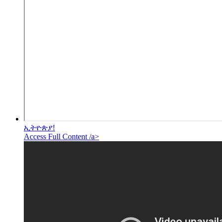
ኢትዮጵያ!
Access Full Content /a>