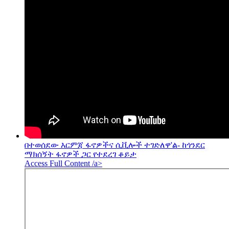
በተወሰደው እርምጃ ፋኖዎችና ሲቪሎች ተገድለዋ'ል- ከጎንደር
ማክሰኝት ፋኖዎች ጋር የተደረገ ቆይታ
Access Full Content /a>