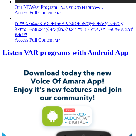
Our NEWest Program - ጊዜ የኪነጥበብ ዝግጅት.
Access Full Content /a>
የዐማራ ኅልውና ለኢትዮጵያ አንድነት ድርጅት ቅጽ ፪ ቁጥር ፩
ቅዳሜ መስከረም ፮ ቀን ፪ሺ፲ዓ.ም. ግድያ፣ ሥቃይና መፈናቀል በእኛ
ይቁም!
Access Full Content /a>
Listen VAR programs with Android App