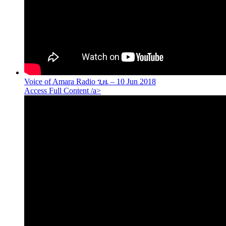
Voice of Amara Radio ጊዜ – 10 Jun 2018
Access Full Content /a>