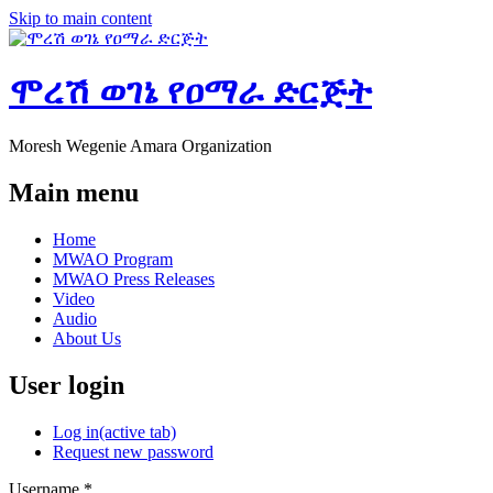
Skip to main content
ሞረሽ ወገኔ የዐማራ ድርጅት
Moresh Wegenie Amara Organization
Main menu
Home
MWAO Program
MWAO Press Releases
Video
Audio
About Us
User login
Log in
(active tab)
Request new password
Username
*