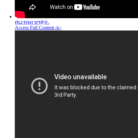
የኪነጥበብ ዝግጅት.
Access Full Content /a>