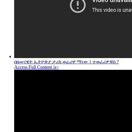
በዘመናዊት ኢትዮጵያ ታሪክ ወራሪዋ ማነው ፤ ተወራሪዎቹስ ?
Access Full Content /a>