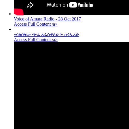
Voice of Amara Radio - 28 Oct 2017
Access Full Content /a>
«ባልበላው ጭሬ አፈሰዋለሁ!» ዐኅኢአድ
Access Full Content /a>