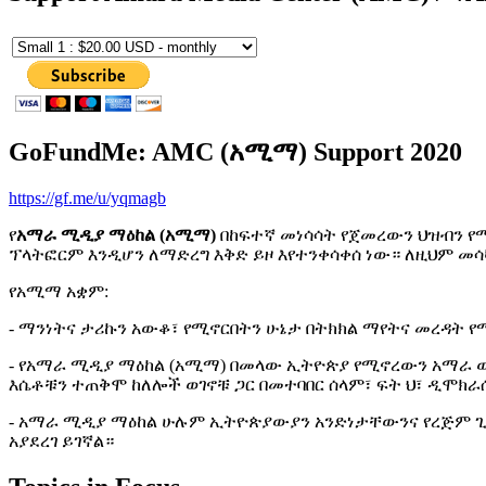
GoFundMe: AMC (አሚማ) Support 2020
https://gf.me/u/yqmagb
የ
አማራ ሚዲያ ማዕከል (አሚማ)
በከፍተኛ መነሳሳት የጀመረውን ህዝብን የ
ፕላትፎርም እንዲሆን ለማድረግ እቅድ ይዞ እየተንቀሳቀሰ ነው። ለዚህም መ
የአሚማ አቋም:
- ማንነትና ታሪኩን አውቆ፣ የሚኖርበትን ሁኔታ በትክክል ማየትና መረዳት 
- የአማራ ሚዲያ ማዕከል (አሚማ) በመላው ኢትዮጵያ የሚኖረውን አማራ ወገ
እሴቶቹን ተጠቅሞ ከለሎች ወገኖቹ ጋር በመተባበር ሰላም፣ ፍት ህ፣ ዲሞክራሲ
- አማራ ሚዲያ ማዕከል ሁሉም ኢትዮጵያውያን አንድነታቸውንና የረጅም ጊዜ 
አያደረገ ይገኛል።