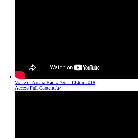
Voice of Amara Radio ጊዜ – 10 Jun 2018
Access Full Content /a>