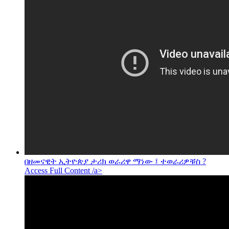
በዘመናዊት ኢትዮጵያ ታሪክ ወራሪዋ ማነው ፤ ተወራሪዎቹስ ?
Access Full Content /a>