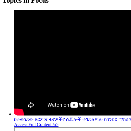
Topics in Focus
በተወሰደው እርምጃ ፋኖዎችና ሲቪሎች ተገድለዋ'ል- ከጎንደር ማክሰኝ
Access Full Content /a>