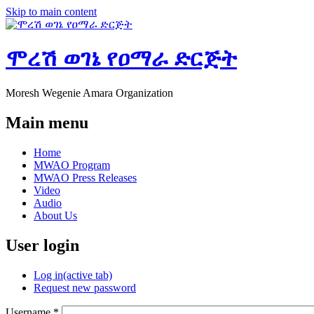
Skip to main content
ሞረሽ ወገኔ የዐማራ ድርጅት
Moresh Wegenie Amara Organization
Main menu
Home
MWAO Program
MWAO Press Releases
Video
Audio
About Us
User login
Log in
(active tab)
Request new password
Username
*