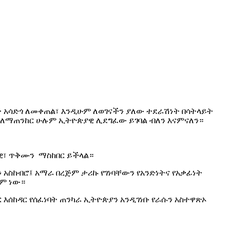
 አሳድጎ ለመቀጠል፣ እንዲሁም ለወገናችን ያለው ተደራሽነት በሳትላይት
ም ለማጠንከር ሁሉም ኢትዮጵያዊ ሊደግፈው ይገባል ብለን እናምናለን።
ራዊ፣ ጥቅሙን ማስከበር ይችላል።
አስከብሮ፤ አማራ በረጅም ታሪኩ የገነባቸውን የአንድነትና የአቃፊነት
ቋም ነው።
እሰከዳር የሰፈነባት ጠንካራ ኢትዮጵያን አንዲገነቡ የራሱን አስተዋጽኦ