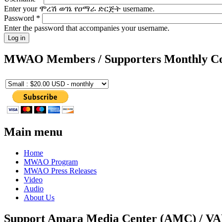
Enter your ሞረሽ ወገኔ የዐማራ ድርጅት username.
Password
*
Enter the password that accompanies your username.
MWAO Members / Supporters Monthly Co
Main menu
Home
MWAO Program
MWAO Press Releases
Video
Audio
About Us
Support Amara Media Center (AMC) / V