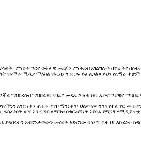
ማሳወቅ፣ የማስተማርና ወቅታዊ መረጃን የማቅረብ አገልግሎት በጥራትና በስፋት
ሳካት የአማራ ሚዲያ ማእከል የእርስዎን ድጋፍ ይፈልጋል። ይህን የአማራ ተቋ
የሚችል ማህበረሰብ ማህበራዊ፣ የዛሬና መጻኢ ፖለቲካዊ፣ ኢኮኖሚያዊና ማህበ
ናችንን አንድነቱን ጠብቆ ተናቦ ማንነቱን፣ ህልውናውንንና የተፈጥሮ መብቱን 
 ይሰፈነባት ሀገር እንዲገነባ ለማገዝ በቁርጠኝነት እየሰራ የሚገኝ የሚዲያ ተ
ያዳበሩትን አብሮነታቸውን መሰረት አድርገው ሰላም፣ ፍት ህ፣ እኩልነት ከዳር 