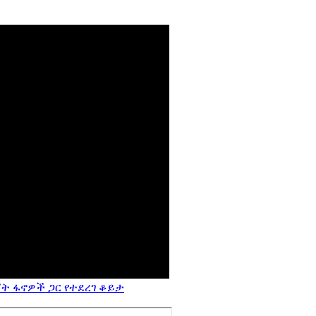
ት ፋኖዎች ጋር የተደረገ ቆይታ