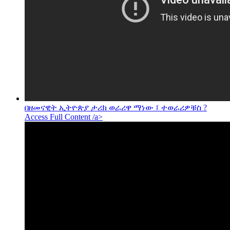
በዘመናዊት ኢትዮጵያ ታሪክ ወራሪዋ ማነው ፤ ተወራሪዎቹስ ?
Access Full Content /a>