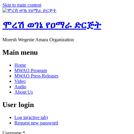
Skip to main content
ሞረሽ ወገኔ የዐማራ ድርጅት
Moresh Wegenie Amara Organization
Main menu
Home
MWAO Program
MWAO Press Releases
Video
Audio
About Us
User login
Log in
(active tab)
Request new password
Username
*