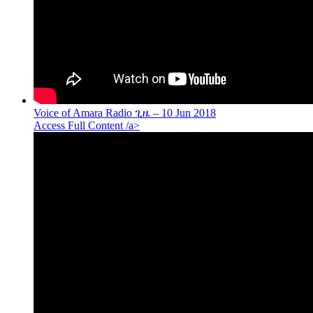
Voice of Amara Radio ጊዜ – 10 Jun 2018
Access Full Content /a>