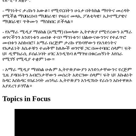
የአሚማ አቋም:
- ማንነትና ታሪኩን አውቆ፣ የሚኖርበትን ሁኔታ በትክክል ማየትና መረዳት
የሚችል ማህበረሰብ ማህበራዊ፣ የዛሬና መጻኢ ፖለቲካዊ፣ ኢኮኖሚያዊና
ማህበራዊ፣ ጥቅሙን ማስከበር ይችላል።
- የአማራ ሚዲያ ማዕከል (አሚማ) በመላው ኢትዮጵያ የሚኖረውን አማራ
ወገናችንን አንድነቱን ጠብቆ ተናቦ ማንነቱን፣ ህልውናውንንና የተፈጥሮ
መብቱን አስከብሮ፤ አማራ በረጅም ታሪኩ የገነባቸውን የአንድነትና
የአቃፊነት እሴቶቹን ተጠቅሞ ከለሎች ወገኖቹ ጋር በመተባበር ሰላም፣ ፍት
ህ፣ ዲሞክራሲ ይሰፈነባት ሀገር እንዲገነባ ለማገዝ በቁርጠኝነት እየሰራ
የሚገኝ የሚዲያ ተቋም ነው።
- አማራ ሚዲያ ማዕከል ሁሉም ኢትዮጵያውያን አንድነታቸውንና የረጅም
ጊዜ ያዳበሩትን አብሮነታቸውን መሰረት አድርገው ሰላም፣ ፍት ህ፣ እኩልነት
ከዳር እሰከዳር የሰፈነባት ጠንካራ ኢትዮጵያን አንዲገነቡ የራሱን አስተዋጽኦ
አያደረገ ይገኛል።
Topics in Focus