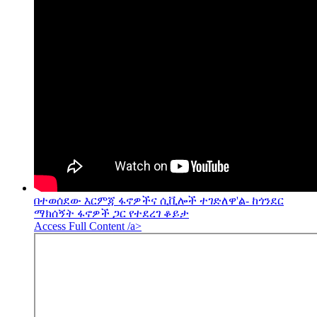
በተወሰደው እርምጃ ፋኖዎችና ሲቪሎች ተገድለዋ'ል- ከጎንደር
ማክሰኝት ፋኖዎች ጋር የተደረገ ቆይታ
Access Full Content /a>