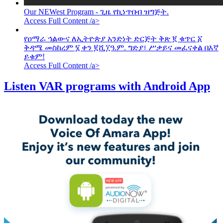
Our NEWest Program - ጊዜ የኪነጥበብ ዝግጅት.
Access Full Content /a>
የዐማራ ኅልውና ለኢትዮጵያ አንድነት ድርጅት ቅጽ ፪ ቁጥር ፩
ቅዳሜ መስከረም ፮ ቀን ፪ሺ፲ዓ.ም. ግድያ፣ ሥቃይና መፈናቀል በእኛ
ይቁም!
Access Full Content /a>
Listen VAR programs with Android App