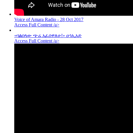
Voice of Amara Radio - 28 Oct 2017
Access Full Content /a>
«ባልበላው ጭሬ አፈሰዋለሁ!» ዐኅኢአድ
Access Full Content /a>