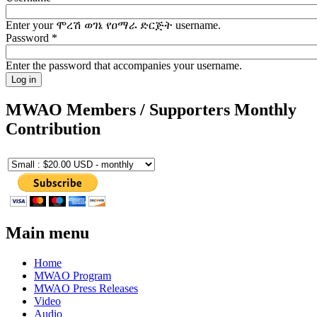
Enter your ሞረሽ ወገኔ የዐማራ ድርጅት username.
Password
*
Enter the password that accompanies your username.
MWAO Members / Supporters Monthly
Contribution
Main menu
Home
MWAO Program
MWAO Press Releases
Video
Audio