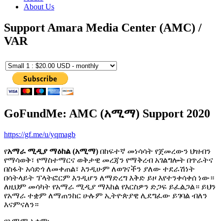
About Us
Support Amara Media Center (AMC) /
VAR
GoFundMe: AMC (አሚማ) Support 2020
https://gf.me/u/yqmagb
የ
አማራ ሚዲያ ማዕከል (አሚማ)
በከፍተኛ መነሳሳት የጀመረውን ህዝብን
የማሳወቅ፣ የማስተማርና ወቅታዊ መረጃን የማቅረብ አገልግሎት በጥራትና
በስፋት አሳድጎ ለመቀጠል፣ እንዲሁም ለወገናችን ያለው ተደራሽነት
በሳትላይት ፕላትፎርም እንዲሆን ለማድረግ እቅድ ይዞ እየተንቀሳቀሰ ነው።
ለዚህም መሳካት የአማራ ሚዲያ ማእከል የእርስዎን ድጋፍ ይፈልጋል። ይህን
የአማራ ተቋም ለማጠንከር ሁሉም ኢትዮጵያዊ ሊደግፈው ይገባል ብለን
እናምናለን።