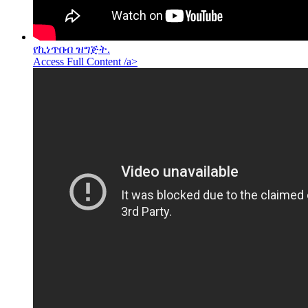
የኪነጥበብ ዝግጅት.
Access Full Content /a>