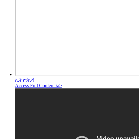
ኢትዮጵያ!
Access Full Content /a>