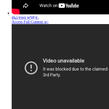
የኪነጥበብ ዝግጅት.
Access Full Content /a>