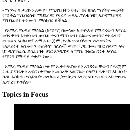
የአሚማ አቋም:
- ማንነትና ታሪኩን አውቆ፣ የሚኖርበትን ሁኔታ በትክክል ማየትና መረዳት
የሚችል ማህበረሰብ ማህበራዊ፣ የዛሬና መጻኢ ፖለቲካዊ፣ ኢኮኖሚያዊና
ማህበራዊ፣ ጥቅሙን ማስከበር ይችላል።
- የአማራ ሚዲያ ማዕከል (አሚማ) በመላው ኢትዮጵያ የሚኖረውን አማራ
ወገናችንን አንድነቱን ጠብቆ ተናቦ ማንነቱን፣ ህልውናውንንና የተፈጥሮ
መብቱን አስከብሮ፤ አማራ በረጅም ታሪኩ የገነባቸውን የአንድነትና
የአቃፊነት እሴቶቹን ተጠቅሞ ከለሎች ወገኖቹ ጋር በመተባበር ሰላም፣ ፍት
ህ፣ ዲሞክራሲ ይሰፈነባት ሀገር እንዲገነባ ለማገዝ በቁርጠኝነት እየሰራ
የሚገኝ የሚዲያ ተቋም ነው።
- አማራ ሚዲያ ማዕከል ሁሉም ኢትዮጵያውያን አንድነታቸውንና የረጅም
ጊዜ ያዳበሩትን አብሮነታቸውን መሰረት አድርገው ሰላም፣ ፍት ህ፣ እኩልነት
ከዳር እሰከዳር የሰፈነባት ጠንካራ ኢትዮጵያን አንዲገነቡ የራሱን አስተዋጽኦ
አያደረገ ይገኛል።
Topics in Focus