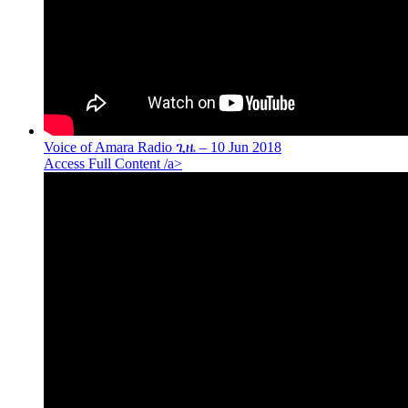
Voice of Amara Radio ጊዜ – 10 Jun 2018
Access Full Content /a>