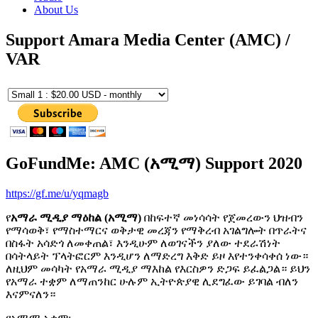
About Us
Support Amara Media Center (AMC) /
VAR
GoFundMe: AMC (አሚማ) Support 2020
https://gf.me/u/yqmagb
የ
አማራ ሚዲያ ማዕከል (አሚማ)
በከፍተኛ መነሳሳት የጀመረውን ህዝብን
የማሳወቅ፣ የማስተማርና ወቅታዊ መረጃን የማቅረብ አገልግሎት በጥራትና
በስፋት አሳድጎ ለመቀጠል፣ እንዲሁም ለወገናችን ያለው ተደራሽነት
በሳትላይት ፕላትፎርም እንዲሆን ለማድረግ እቅድ ይዞ እየተንቀሳቀሰ ነው።
ለዚህም መሳካት የአማራ ሚዲያ ማእከል የእርስዎን ድጋፍ ይፈልጋል። ይህን
የአማራ ተቋም ለማጠንከር ሁሉም ኢትዮጵያዊ ሊደግፈው ይገባል ብለን
እናምናለን።