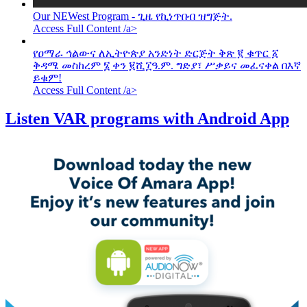
Our NEWest Program - ጊዜ የኪነጥበብ ዝግጅት.
Access Full Content /a>
የዐማራ ኅልውና ለኢትዮጵያ አንድነት ድርጅት ቅጽ ፪ ቁጥር ፩
ቅዳሜ መስከረም ፮ ቀን ፪ሺ፲ዓ.ም. ግድያ፣ ሥቃይና መፈናቀል በእኛ
ይቁም!
Access Full Content /a>
Listen VAR programs with Android App