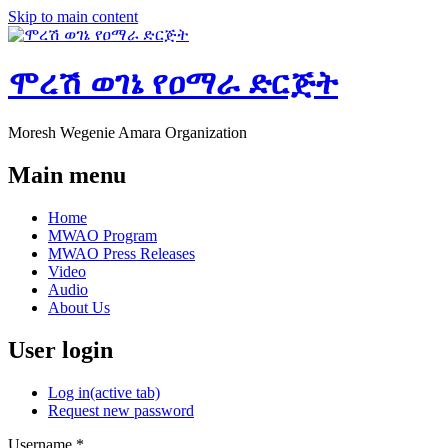
Skip to main content
ሞረሽ ወገኔ የዐማራ ድርጅት
Moresh Wegenie Amara Organization
Main menu
Home
MWAO Program
MWAO Press Releases
Video
Audio
About Us
User login
Log in
(active tab)
Request new password
Username
*