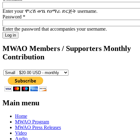
Enter your ሞረሽ ወገኔ የዐማራ ድርጅት username.
Password
*
Enter the password that accompanies your username.
MWAO Members / Supporters Monthly
Contribution
Main menu
Home
MWAO Program
MWAO Press Releases
Video
Audio