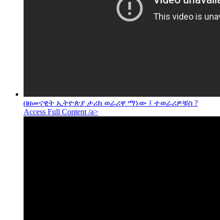
በዘመናዊት ኢትዮጵያ ታሪክ ወራሪዋ ማነው ፤ ተወራሪዎቹስ ?
Access Full Content /a>