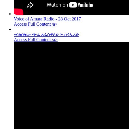
Voice of Amara Radio - 28 Oct 2017
Access Full Content /a>
«ባልበላው ጭሬ አፈሰዋለሁ!» ዐኅኢአድ
Access Full Content /a>