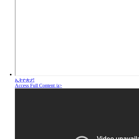
ኢትዮጵያ!
Access Full Content /a>