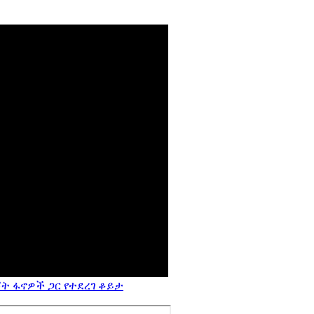
ት ፋኖዎች ጋር የተደረገ ቆይታ