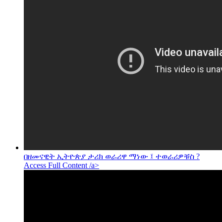
በዘመናዊት ኢትዮጵያ ታሪክ ወራሪዋ ማነው ፤ ተወራሪዎቹስ ?
Access Full Content /a>