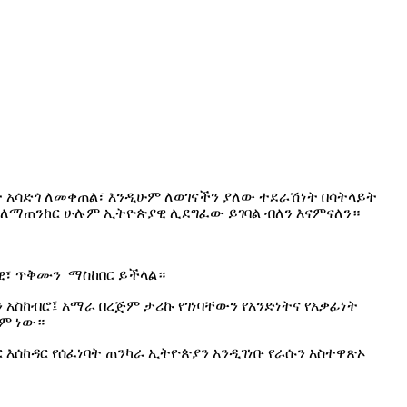
 አሳድጎ ለመቀጠል፣ እንዲሁም ለወገናችን ያለው ተደራሽነት በሳትላይት
ም ለማጠንከር ሁሉም ኢትዮጵያዊ ሊደግፈው ይገባል ብለን እናምናለን።
ራዊ፣ ጥቅሙን ማስከበር ይችላል።
አስከብሮ፤ አማራ በረጅም ታሪኩ የገነባቸውን የአንድነትና የአቃፊነት
ቋም ነው።
እሰከዳር የሰፈነባት ጠንካራ ኢትዮጵያን አንዲገነቡ የራሱን አስተዋጽኦ