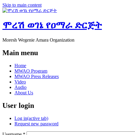
Skip to main content
ሞረሽ ወገኔ የዐማራ ድርጅት
Moresh Wegenie Amara Organization
Main menu
Home
MWAO Program
MWAO Press Releases
Video
Audio
About Us
User login
Log in
(active tab)
Request new password
Username
*