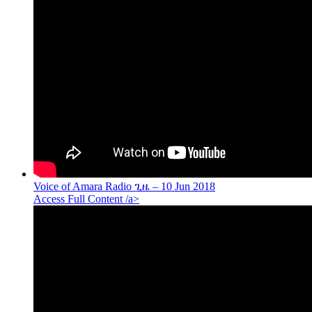
Voice of Amara Radio ጊዜ – 10 Jun 2018
Access Full Content /a>