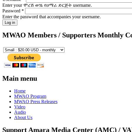
Enter your ሞረሽ ወገኔ የዐማራ ድርጅት username.
Password
*
Enter the password that accompanies your username.
MWAO Members / Supporters Monthly Co
Main menu
Home
MWAO Program
MWAO Press Releases
Video
Audio
About Us
Support Amara Media Center (AMC) / V