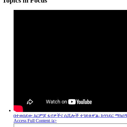
Topics in Focus
በተወሰደው እርምጃ ፋኖዎችና ሲቪሎች ተገድለዋ'ል- ከጎንደር ማክሰኝ
Access Full Content /a>