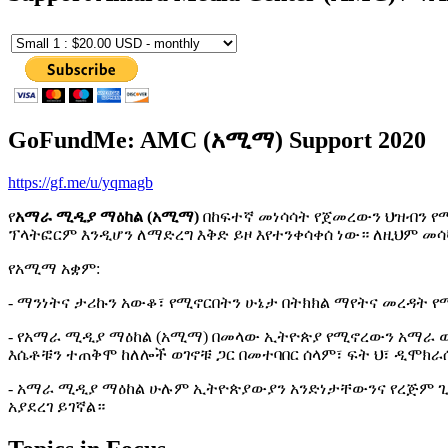
GoFundMe: AMC (አሚማ) Support 2020
https://gf.me/u/yqmagb
የ
አማራ ሚዲያ ማዕከል (አሚማ)
በከፍተኛ መነሳሳት የጀመረውን ህዝብን የ
ፕላትፎርም እንዲሆን ለማድረግ እቅድ ይዞ እየተንቀሳቀሰ ነው። ለዚህም መ
የአሚማ አቋም:
- ማንነትና ታሪኩን አውቆ፣ የሚኖርበትን ሁኔታ በትክክል ማየትና መረዳት 
- የአማራ ሚዲያ ማዕከል (አሚማ) በመላው ኢትዮጵያ የሚኖረውን አማራ ወገ
እሴቶቹን ተጠቅሞ ከለሎች ወገኖቹ ጋር በመተባበር ሰላም፣ ፍት ህ፣ ዲሞክራሲ
- አማራ ሚዲያ ማዕከል ሁሉም ኢትዮጵያውያን አንድነታቸውንና የረጅም ጊዜ 
አያደረገ ይገኛል።