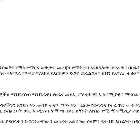
ማሳወቅ፣ የማስተማርና ወቅታዊ መረጃን የማቅረብ አገልግሎት በጥራትና በስፋት
ሳካት የአማራ ሚዲያ ማእከል የእርስዎን ድጋፍ ይፈልጋል። ይህን የአማራ ተቋ
የሚችል ማህበረሰብ ማህበራዊ፣ የዛሬና መጻኢ ፖለቲካዊ፣ ኢኮኖሚያዊና ማህበ
ናችንን አንድነቱን ጠብቆ ተናቦ ማንነቱን፣ ህልውናውንንና የተፈጥሮ መብቱን 
 ይሰፈነባት ሀገር እንዲገነባ ለማገዝ በቁርጠኝነት እየሰራ የሚገኝ የሚዲያ ተ
ያዳበሩትን አብሮነታቸውን መሰረት አድርገው ሰላም፣ ፍት ህ፣ እኩልነት ከዳር 