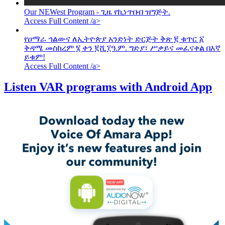
Our NEWest Program - ጊዜ የኪነጥበብ ዝግጅት.
Access Full Content /a>
የዐማራ ኅልውና ለኢትዮጵያ አንድነት ድርጅት ቅጽ ፪ ቁጥር ፩
ቅዳሜ መስከረም ፮ ቀን ፪ሺ፲ዓ.ም. ግድያ፣ ሥቃይና መፈናቀል በእኛ
ይቁም!
Access Full Content /a>
Listen VAR programs with Android App