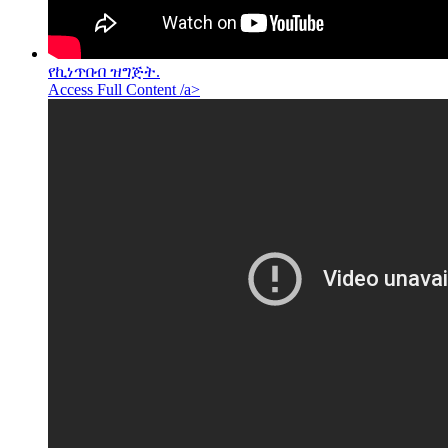
የኪነጥበብ ዝግጅት.
Access Full Content /a>