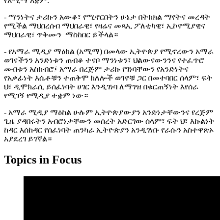
የአሚማ አቋም:
- ማንነትና ታሪኩን አውቆ፣ የሚኖርበትን ሁኔታ በትክክል ማየትና መረዳት
የሚችል ማህበረሰብ ማህበራዊ፣ የዛሬና መጻኢ ፖለቲካዊ፣ ኢኮኖሚያዊና
ማህበራዊ፣ ጥቅሙን ማስከበር ይችላል።
- የአማራ ሚዲያ ማዕከል (አሚማ) በመላው ኢትዮጵያ የሚኖረውን አማራ
ወገናችንን አንድነቱን ጠብቆ ተናቦ ማንነቱን፣ ህልውናውንንና የተፈጥሮ
መብቱን አስከብሮ፤ አማራ በረጅም ታሪኩ የገነባቸውን የአንድነትና
የአቃፊነት እሴቶቹን ተጠቅሞ ከለሎች ወገኖቹ ጋር በመተባበር ሰላም፣ ፍት
ህ፣ ዲሞክራሲ ይሰፈነባት ሀገር እንዲገነባ ለማገዝ በቁርጠኝነት እየሰራ
የሚገኝ የሚዲያ ተቋም ነው።
- አማራ ሚዲያ ማዕከል ሁሉም ኢትዮጵያውያን አንድነታቸውንና የረጅም
ጊዜ ያዳበሩትን አብሮነታቸውን መሰረት አድርገው ሰላም፣ ፍት ህ፣ እኩልነት
ከዳር እሰከዳር የሰፈነባት ጠንካራ ኢትዮጵያን አንዲገነቡ የራሱን አስተዋጽኦ
አያደረገ ይገኛል።
Topics in Focus