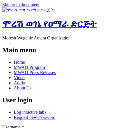
Skip to main content
ሞረሽ ወገኔ የዐማራ ድርጅት
Moresh Wegenie Amara Organization
Main menu
Home
MWAO Program
MWAO Press Releases
Video
Audio
About Us
User login
Log in
(active tab)
Request new password
Username
*