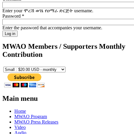
Enter your ሞረሽ ወገኔ የዐማራ ድርጅት username.
Password
*
Enter the password that accompanies your username.
MWAO Members / Supporters Monthly
Contribution
Main menu
Home
MWAO Program
MWAO Press Releases
Video
Audio