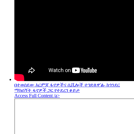
በተወሰደው እርምጃ ፋኖዎችና ሲቪሎች ተገድለዋ'ል- ከጎንደር
ማክሰኝት ፋኖዎች ጋር የተደረገ ቆይታ
Access Full Content /a>