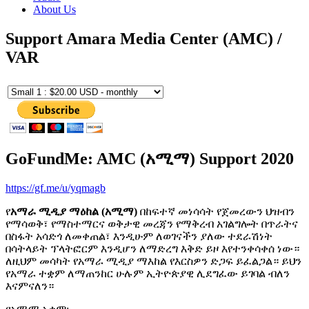
About Us
Support Amara Media Center (AMC) /
VAR
GoFundMe: AMC (አሚማ) Support 2020
https://gf.me/u/yqmagb
የ
አማራ ሚዲያ ማዕከል (አሚማ)
በከፍተኛ መነሳሳት የጀመረውን ህዝብን
የማሳወቅ፣ የማስተማርና ወቅታዊ መረጃን የማቅረብ አገልግሎት በጥራትና
በስፋት አሳድጎ ለመቀጠል፣ እንዲሁም ለወገናችን ያለው ተደራሽነት
በሳትላይት ፕላትፎርም እንዲሆን ለማድረግ እቅድ ይዞ እየተንቀሳቀሰ ነው።
ለዚህም መሳካት የአማራ ሚዲያ ማእከል የእርስዎን ድጋፍ ይፈልጋል። ይህን
የአማራ ተቋም ለማጠንከር ሁሉም ኢትዮጵያዊ ሊደግፈው ይገባል ብለን
እናምናለን።