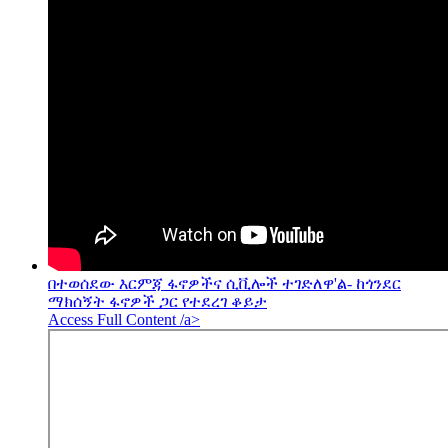
በተወሰደው እርምጃ ፋኖዎችና ሲቪሎች ተገድለዋ'ል- ከጎንደር
ማክሰኝት ፋኖዎች ጋር የተደረገ ቆይታ
Access Full Content /a>