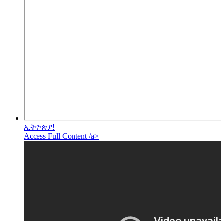
ኢትዮጵያ!
Access Full Content /a>