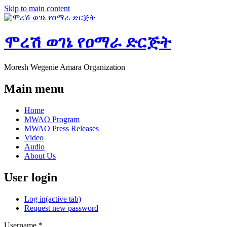
Skip to main content
ሞረሽ ወገኔ የዐማራ ድርጅት
Moresh Wegenie Amara Organization
Main menu
Home
MWAO Program
MWAO Press Releases
Video
Audio
About Us
User login
Log in
(active tab)
Request new password
Username
*