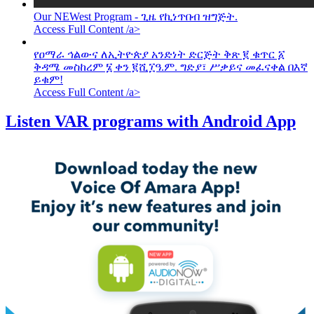
Our NEWest Program - ጊዜ የኪነጥበብ ዝግጅት.
Access Full Content /a>
የዐማራ ኅልውና ለኢትዮጵያ አንድነት ድርጅት ቅጽ ፪ ቁጥር ፩
ቅዳሜ መስከረም ፮ ቀን ፪ሺ፲ዓ.ም. ግድያ፣ ሥቃይና መፈናቀል በእኛ
ይቁም!
Access Full Content /a>
Listen VAR programs with Android App