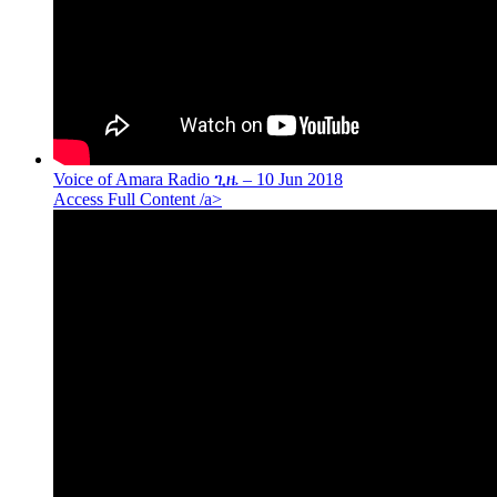
Voice of Amara Radio ጊዜ – 10 Jun 2018
Access Full Content /a>