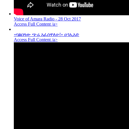
Voice of Amara Radio - 28 Oct 2017
Access Full Content /a>
«ባልበላው ጭሬ አፈሰዋለሁ!» ዐኅኢአድ
Access Full Content /a>