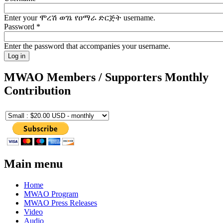
Enter your ሞረሽ ወገኔ የዐማራ ድርጅት username.
Password
*
Enter the password that accompanies your username.
MWAO Members / Supporters Monthly
Contribution
Main menu
Home
MWAO Program
MWAO Press Releases
Video
Audio