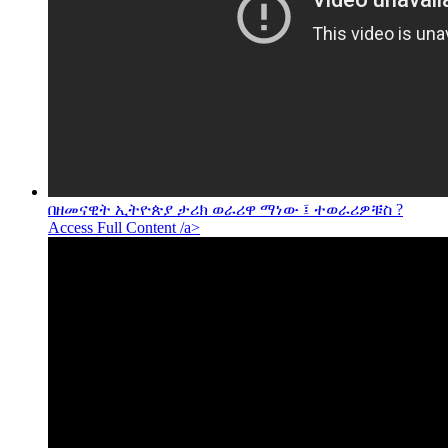
በዘመናዊት ኢትዮጵያ ታሪክ ወራሪዋ ማነው ፤ ተወራሪዎቹስ ?
Access Full Content /a>