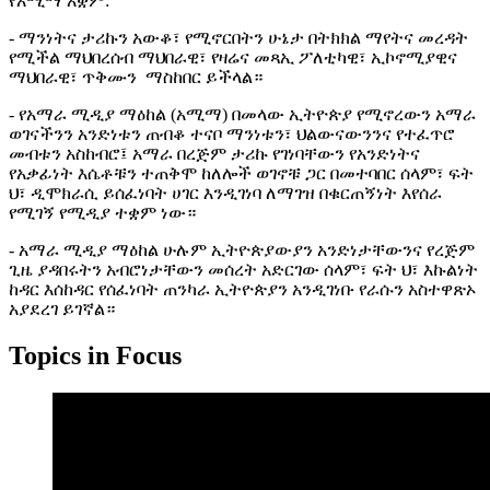
የአሚማ አቋም:
- ማንነትና ታሪኩን አውቆ፣ የሚኖርበትን ሁኔታ በትክክል ማየትና መረዳት
የሚችል ማህበረሰብ ማህበራዊ፣ የዛሬና መጻኢ ፖለቲካዊ፣ ኢኮኖሚያዊና
ማህበራዊ፣ ጥቅሙን ማስከበር ይችላል።
- የአማራ ሚዲያ ማዕከል (አሚማ) በመላው ኢትዮጵያ የሚኖረውን አማራ
ወገናችንን አንድነቱን ጠብቆ ተናቦ ማንነቱን፣ ህልውናውንንና የተፈጥሮ
መብቱን አስከብሮ፤ አማራ በረጅም ታሪኩ የገነባቸውን የአንድነትና
የአቃፊነት እሴቶቹን ተጠቅሞ ከለሎች ወገኖቹ ጋር በመተባበር ሰላም፣ ፍት
ህ፣ ዲሞክራሲ ይሰፈነባት ሀገር እንዲገነባ ለማገዝ በቁርጠኝነት እየሰራ
የሚገኝ የሚዲያ ተቋም ነው።
- አማራ ሚዲያ ማዕከል ሁሉም ኢትዮጵያውያን አንድነታቸውንና የረጅም
ጊዜ ያዳበሩትን አብሮነታቸውን መሰረት አድርገው ሰላም፣ ፍት ህ፣ እኩልነት
ከዳር እሰከዳር የሰፈነባት ጠንካራ ኢትዮጵያን አንዲገነቡ የራሱን አስተዋጽኦ
አያደረገ ይገኛል።
Topics in Focus