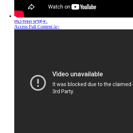
የኪነጥበብ ዝግጅት.
Access Full Content /a>