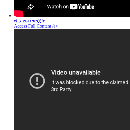
የኪነጥበብ ዝግጅት.
Access Full Content /a>