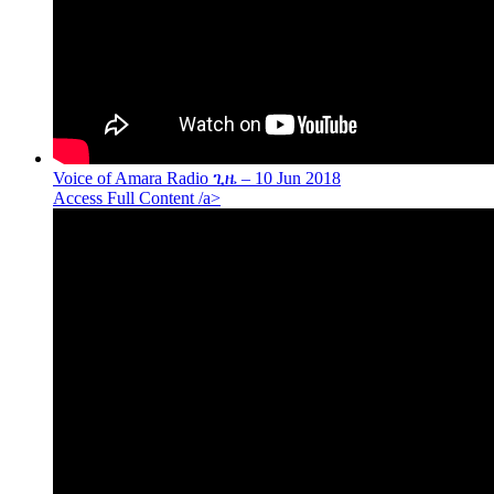
Voice of Amara Radio ጊዜ – 10 Jun 2018
Access Full Content /a>