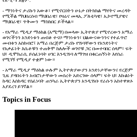
የአሚማ አቋም:
- ማንነትና ታሪኩን አውቆ፣ የሚኖርበትን ሁኔታ በትክክል ማየትና መረዳት
የሚችል ማህበረሰብ ማህበራዊ፣ የዛሬና መጻኢ ፖለቲካዊ፣ ኢኮኖሚያዊና
ማህበራዊ፣ ጥቅሙን ማስከበር ይችላል።
- የአማራ ሚዲያ ማዕከል (አሚማ) በመላው ኢትዮጵያ የሚኖረውን አማራ
ወገናችንን አንድነቱን ጠብቆ ተናቦ ማንነቱን፣ ህልውናውንንና የተፈጥሮ
መብቱን አስከብሮ፤ አማራ በረጅም ታሪኩ የገነባቸውን የአንድነትና
የአቃፊነት እሴቶቹን ተጠቅሞ ከለሎች ወገኖቹ ጋር በመተባበር ሰላም፣ ፍት
ህ፣ ዲሞክራሲ ይሰፈነባት ሀገር እንዲገነባ ለማገዝ በቁርጠኝነት እየሰራ
የሚገኝ የሚዲያ ተቋም ነው።
- አማራ ሚዲያ ማዕከል ሁሉም ኢትዮጵያውያን አንድነታቸውንና የረጅም
ጊዜ ያዳበሩትን አብሮነታቸውን መሰረት አድርገው ሰላም፣ ፍት ህ፣ እኩልነት
ከዳር እሰከዳር የሰፈነባት ጠንካራ ኢትዮጵያን አንዲገነቡ የራሱን አስተዋጽኦ
አያደረገ ይገኛል።
Topics in Focus