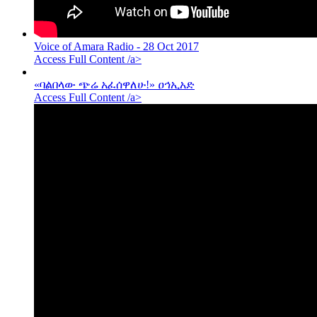
Voice of Amara Radio - 28 Oct 2017
Access Full Content /a>
«ባልበላው ጭሬ አፈሰዋለሁ!» ዐኅኢአድ
Access Full Content /a>