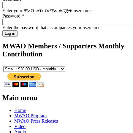
Enter your ሞረሽ ወገኔ የዐማራ ድርጅት username.
Password
*
Enter the password that accompanies your username.
MWAO Members / Supporters Monthly
Contribution
Main menu
Home
MWAO Program
MWAO Press Releases
Video
Audio