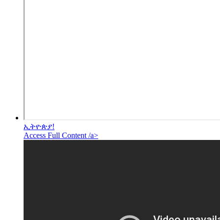
ኢትዮጵያ!
Access Full Content /a>