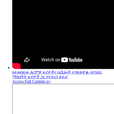
በተወሰደው እርምጃ ፋኖዎችና ሲቪሎች ተገድለዋ'ል- ከጎንደር
ማክሰኝት ፋኖዎች ጋር የተደረገ ቆይታ
Access Full Content /a>