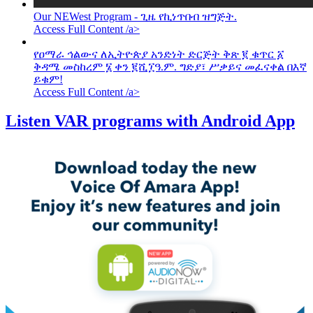
Our NEWest Program - ጊዜ የኪነጥበብ ዝግጅት.
Access Full Content /a>
የዐማራ ኅልውና ለኢትዮጵያ አንድነት ድርጅት ቅጽ ፪ ቁጥር ፩
ቅዳሜ መስከረም ፮ ቀን ፪ሺ፲ዓ.ም. ግድያ፣ ሥቃይና መፈናቀል በእኛ
ይቁም!
Access Full Content /a>
Listen VAR programs with Android App