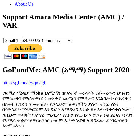
About Us
Support Amara Media Center (AMC) /
VAR
GoFundMe: AMC (አሚማ) Support 2020
https://gf.me/u/yqmagb
የ
አማራ ሚዲያ ማዕከል (አሚማ)
በከፍተኛ መነሳሳት የጀመረውን ህዝብን
የማሳወቅ፣ የማስተማርና ወቅታዊ መረጃን የማቅረብ አገልግሎት በጥራትና
በስፋት አሳድጎ ለመቀጠል፣ እንዲሁም ለወገናችን ያለው ተደራሽነት
በሳትላይት ፕላትፎርም እንዲሆን ለማድረግ እቅድ ይዞ እየተንቀሳቀሰ ነው።
ለዚህም መሳካት የአማራ ሚዲያ ማእከል የእርስዎን ድጋፍ ይፈልጋል። ይህን
የአማራ ተቋም ለማጠንከር ሁሉም ኢትዮጵያዊ ሊደግፈው ይገባል ብለን
እናምናለን።