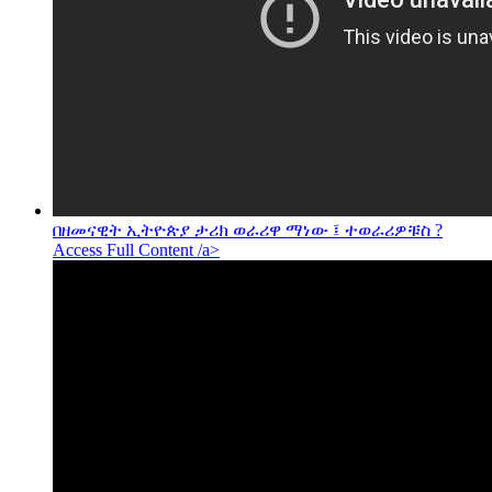
በዘመናዊት ኢትዮጵያ ታሪክ ወራሪዋ ማነው ፤ ተወራሪዎቹስ ?
Access Full Content /a>