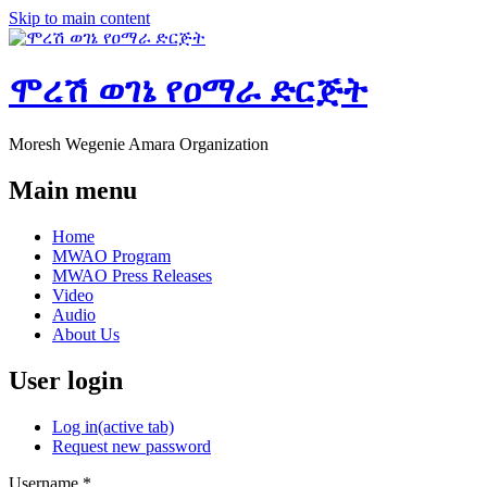
Skip to main content
ሞረሽ ወገኔ የዐማራ ድርጅት
Moresh Wegenie Amara Organization
Main menu
Home
MWAO Program
MWAO Press Releases
Video
Audio
About Us
User login
Log in
(active tab)
Request new password
Username
*