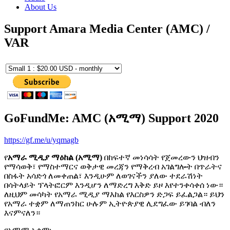
About Us
Support Amara Media Center (AMC) /
VAR
GoFundMe: AMC (አሚማ) Support 2020
https://gf.me/u/yqmagb
የ
አማራ ሚዲያ ማዕከል (አሚማ)
በከፍተኛ መነሳሳት የጀመረውን ህዝብን
የማሳወቅ፣ የማስተማርና ወቅታዊ መረጃን የማቅረብ አገልግሎት በጥራትና
በስፋት አሳድጎ ለመቀጠል፣ እንዲሁም ለወገናችን ያለው ተደራሽነት
በሳትላይት ፕላትፎርም እንዲሆን ለማድረግ እቅድ ይዞ እየተንቀሳቀሰ ነው።
ለዚህም መሳካት የአማራ ሚዲያ ማእከል የእርስዎን ድጋፍ ይፈልጋል። ይህን
የአማራ ተቋም ለማጠንከር ሁሉም ኢትዮጵያዊ ሊደግፈው ይገባል ብለን
እናምናለን።