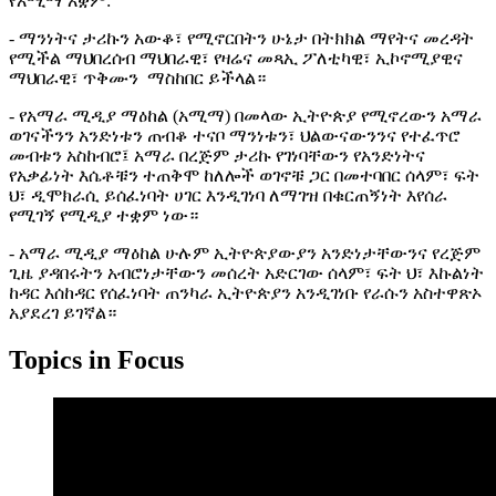
የአሚማ አቋም:
- ማንነትና ታሪኩን አውቆ፣ የሚኖርበትን ሁኔታ በትክክል ማየትና መረዳት
የሚችል ማህበረሰብ ማህበራዊ፣ የዛሬና መጻኢ ፖለቲካዊ፣ ኢኮኖሚያዊና
ማህበራዊ፣ ጥቅሙን ማስከበር ይችላል።
- የአማራ ሚዲያ ማዕከል (አሚማ) በመላው ኢትዮጵያ የሚኖረውን አማራ
ወገናችንን አንድነቱን ጠብቆ ተናቦ ማንነቱን፣ ህልውናውንንና የተፈጥሮ
መብቱን አስከብሮ፤ አማራ በረጅም ታሪኩ የገነባቸውን የአንድነትና
የአቃፊነት እሴቶቹን ተጠቅሞ ከለሎች ወገኖቹ ጋር በመተባበር ሰላም፣ ፍት
ህ፣ ዲሞክራሲ ይሰፈነባት ሀገር እንዲገነባ ለማገዝ በቁርጠኝነት እየሰራ
የሚገኝ የሚዲያ ተቋም ነው።
- አማራ ሚዲያ ማዕከል ሁሉም ኢትዮጵያውያን አንድነታቸውንና የረጅም
ጊዜ ያዳበሩትን አብሮነታቸውን መሰረት አድርገው ሰላም፣ ፍት ህ፣ እኩልነት
ከዳር እሰከዳር የሰፈነባት ጠንካራ ኢትዮጵያን አንዲገነቡ የራሱን አስተዋጽኦ
አያደረገ ይገኛል።
Topics in Focus