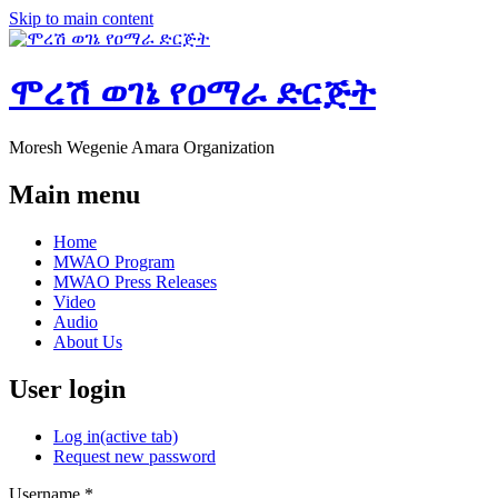
Skip to main content
ሞረሽ ወገኔ የዐማራ ድርጅት
Moresh Wegenie Amara Organization
Main menu
Home
MWAO Program
MWAO Press Releases
Video
Audio
About Us
User login
Log in
(active tab)
Request new password
Username
*