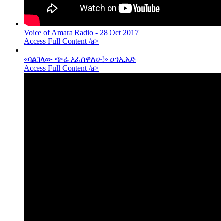
Voice of Amara Radio - 28 Oct 2017
Access Full Content /a>
«ባልበላው ጭሬ አፈሰዋለሁ!» ዐኅኢአድ
Access Full Content /a>