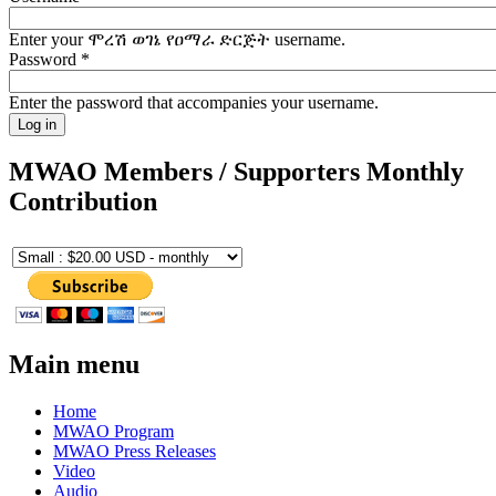
Enter your ሞረሽ ወገኔ የዐማራ ድርጅት username.
Password
*
Enter the password that accompanies your username.
MWAO Members / Supporters Monthly
Contribution
Main menu
Home
MWAO Program
MWAO Press Releases
Video
Audio