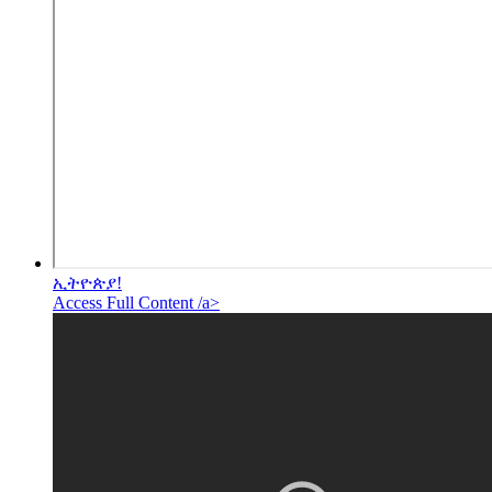
ኢትዮጵያ!
Access Full Content /a>