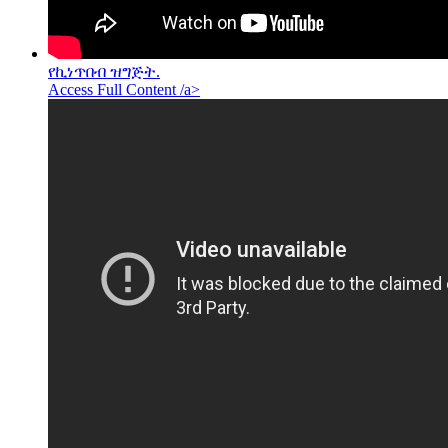
የኪነጥበብ ዝግጅት.
Access Full Content /a>