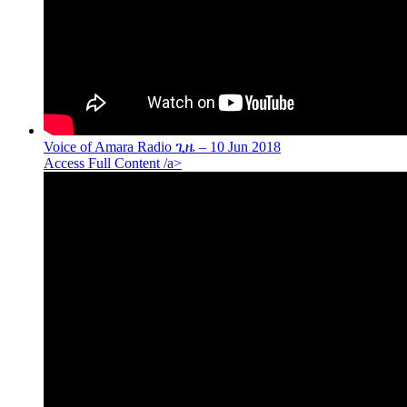
Voice of Amara Radio ጊዜ – 10 Jun 2018
Access Full Content /a>