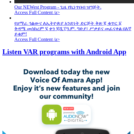
Our NEWest Program - ጊዜ የኪነጥበብ ዝግጅት.
Access Full Content /a>
የዐማራ ኅልውና ለኢትዮጵያ አንድነት ድርጅት ቅጽ ፪ ቁጥር ፩
ቅዳሜ መስከረም ፮ ቀን ፪ሺ፲ዓ.ም. ግድያ፣ ሥቃይና መፈናቀል በእኛ
ይቁም!
Access Full Content /a>
Listen VAR programs with Android App