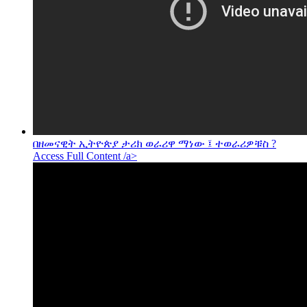
በዘመናዊት ኢትዮጵያ ታሪክ ወራሪዋ ማነው ፤ ተወራሪዎቹስ ?
Access Full Content /a>