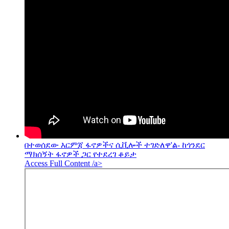
በተወሰደው እርምጃ ፋኖዎችና ሲቪሎች ተገድለዋ'ል- ከጎንደር
ማክሰኝት ፋኖዎች ጋር የተደረገ ቆይታ
Access Full Content /a>