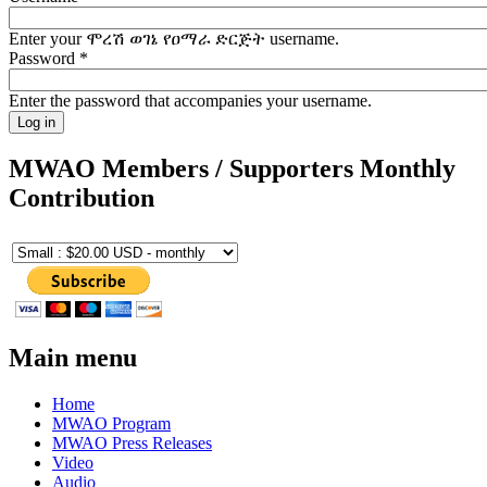
Enter your ሞረሽ ወገኔ የዐማራ ድርጅት username.
Password
*
Enter the password that accompanies your username.
MWAO Members / Supporters Monthly
Contribution
Main menu
Home
MWAO Program
MWAO Press Releases
Video
Audio