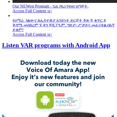
Our NEWest Program - ጊዜ የኪነጥበብ ዝግጅት.
Access Full Content /a>
የዐማራ ኅልውና ለኢትዮጵያ አንድነት ድርጅት ቅጽ ፪ ቁጥር ፩
ቅዳሜ መስከረም ፮ ቀን ፪ሺ፲ዓ.ም. ግድያ፣ ሥቃይና መፈናቀል በእኛ
ይቁም!
Access Full Content /a>
Listen VAR programs with Android App