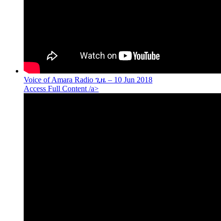
Voice of Amara Radio ጊዜ – 10 Jun 2018
Access Full Content /a>