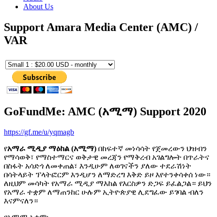
About Us
Support Amara Media Center (AMC) /
VAR
GoFundMe: AMC (አሚማ) Support 2020
https://gf.me/u/yqmagb
የ
አማራ ሚዲያ ማዕከል (አሚማ)
በከፍተኛ መነሳሳት የጀመረውን ህዝብን
የማሳወቅ፣ የማስተማርና ወቅታዊ መረጃን የማቅረብ አገልግሎት በጥራትና
በስፋት አሳድጎ ለመቀጠል፣ እንዲሁም ለወገናችን ያለው ተደራሽነት
በሳትላይት ፕላትፎርም እንዲሆን ለማድረግ እቅድ ይዞ እየተንቀሳቀሰ ነው።
ለዚህም መሳካት የአማራ ሚዲያ ማእከል የእርስዎን ድጋፍ ይፈልጋል። ይህን
የአማራ ተቋም ለማጠንከር ሁሉም ኢትዮጵያዊ ሊደግፈው ይገባል ብለን
እናምናለን።