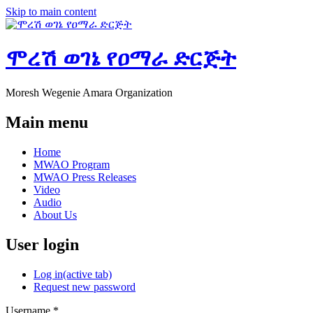
Skip to main content
ሞረሽ ወገኔ የዐማራ ድርጅት
Moresh Wegenie Amara Organization
Main menu
Home
MWAO Program
MWAO Press Releases
Video
Audio
About Us
User login
Log in
(active tab)
Request new password
Username
*