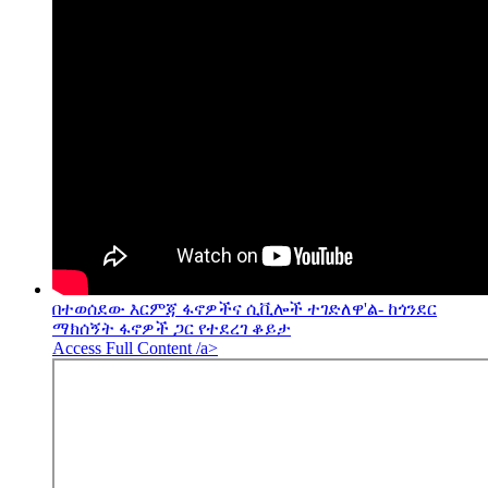
በተወሰደው እርምጃ ፋኖዎችና ሲቪሎች ተገድለዋ'ል- ከጎንደር
ማክሰኝት ፋኖዎች ጋር የተደረገ ቆይታ
Access Full Content /a>