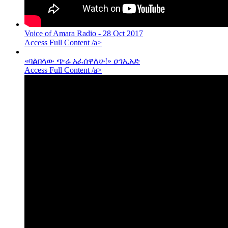
Voice of Amara Radio - 28 Oct 2017
Access Full Content /a>
«ባልበላው ጭሬ አፈሰዋለሁ!» ዐኅኢአድ
Access Full Content /a>