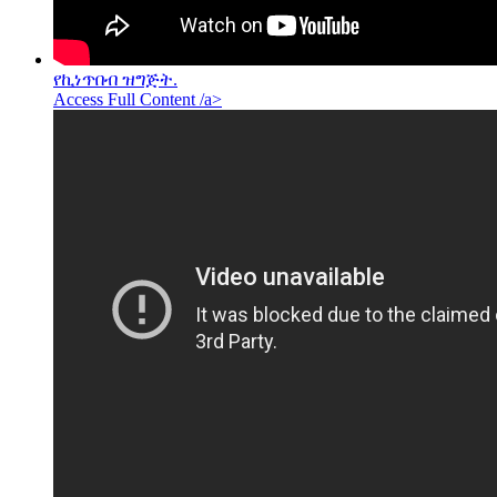
የኪነጥበብ ዝግጅት.
Access Full Content /a>