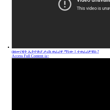
በዘመናዊት ኢትዮጵያ ታሪክ ወራሪዋ ማነው ፤ ተወራሪዎቹስ ?
Access Full Content /a>