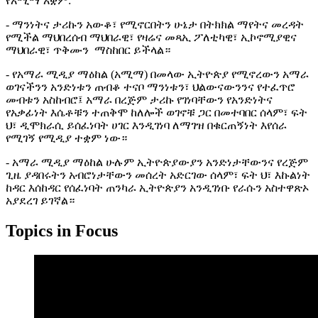
የአሚማ አቋም:
- ማንነትና ታሪኩን አውቆ፣ የሚኖርበትን ሁኔታ በትክክል ማየትና መረዳት
የሚችል ማህበረሰብ ማህበራዊ፣ የዛሬና መጻኢ ፖለቲካዊ፣ ኢኮኖሚያዊና
ማህበራዊ፣ ጥቅሙን ማስከበር ይችላል።
- የአማራ ሚዲያ ማዕከል (አሚማ) በመላው ኢትዮጵያ የሚኖረውን አማራ
ወገናችንን አንድነቱን ጠብቆ ተናቦ ማንነቱን፣ ህልውናውንንና የተፈጥሮ
መብቱን አስከብሮ፤ አማራ በረጅም ታሪኩ የገነባቸውን የአንድነትና
የአቃፊነት እሴቶቹን ተጠቅሞ ከለሎች ወገኖቹ ጋር በመተባበር ሰላም፣ ፍት
ህ፣ ዲሞክራሲ ይሰፈነባት ሀገር እንዲገነባ ለማገዝ በቁርጠኝነት እየሰራ
የሚገኝ የሚዲያ ተቋም ነው።
- አማራ ሚዲያ ማዕከል ሁሉም ኢትዮጵያውያን አንድነታቸውንና የረጅም
ጊዜ ያዳበሩትን አብሮነታቸውን መሰረት አድርገው ሰላም፣ ፍት ህ፣ እኩልነት
ከዳር እሰከዳር የሰፈነባት ጠንካራ ኢትዮጵያን አንዲገነቡ የራሱን አስተዋጽኦ
አያደረገ ይገኛል።
Topics in Focus