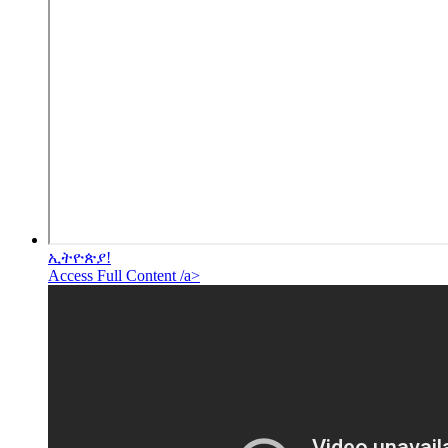
ኢትዮጵያ!
Access Full Content /a>