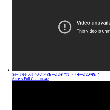
በዘመናዊት ኢትዮጵያ ታሪክ ወራሪዋ ማነው ፤ ተወራሪዎቹስ ?
Access Full Content /a>