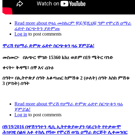
Read more
about የዛሬ መስከረም ፳፩/፪ሺህ፱ ዓም የሞረሽ ዐማራ
ሬድዮ ስርጭትን ያድምጡ
Log in
to post comments
ሞረሽ የዐማራ ድምጽ ሬድዮ ስርጭቱን ዛሬ ጀምሯል!
መስመር፦ በአጭር ሞገድ 15360 khz ወይም በ19 ሜትር ባንድ
ቀናት፦ ቅዳሜ፣ ሰኞ እና ረቡዕ
ሰዓት፦ በኢትዮጵያ ሰዓት አቆጣጠር ከምሽቱ 2 (ሁለት) ሰዓት እስከ ምሽቱ
3 (ሦስት) ሰዓት
Read more
about ሞረሽ የዐማራ ድምጽ ሬድዮ ስርጭቱን ዛሬ
ጀምሯል!
Log in
to post comments
በ9/19/2016 በዋሽንግተን ዲሲ ኢትዮጵያውያን ባደረጉት የተቃውሞ
ሕዝባዊ ሰልፍ አቶ ተክሌ የሻው የሞረሽ ወገኔ ዐማራ ድርጅት ሊቀመንበር