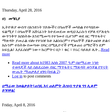
Thursday, April 28, 2016
ሀ) መግቢያ
ኢትዮጵያ ውስጥ በአንድነት ሃይሎችና በጎጠኞች መካከል የተካሄደው
ፍልሚያ ፤ በጎጠኞች አሸናፊነት ከተደመደመ ወዲህ እራሱን የቻለ የፖለቲካ
ውጥንቅጥ እስከትሎ እንደሚመጣ የተገመተ ቢሆንም ወደ ዘር ማጥፋትና
ማጽዳት ያመራል ብሎ የተነበየ ከቶ አልነበረም። የጎጠኞች ያልተጠበቀ ድልና
እሱንም ተከትሎ የመጣው ስካር በሚሊዮኖች የሚቆጠሩ ዐማሮችን ደም
አፍሷል፤ እያፈሰሰም ነው። ክረምትና በጋ ፣ ቁር ፣ ሃሩር ሳይለይ ሌት...
Read
more
Read more
about ከ1983 እስከ 2007 ዓ.ም በዐማራው ነገድ
ተወላጆች ላይ ስለደረሰው የዘር ማጥፋትና ማጽዳት ወንጀል የጥናት
ውጤት ማጠቃለያ ዘገባ (ክፍል 2)
Log in
to post comments
ዐማራው ከወልቃይት፣ጠገዴ እና ጠለምት ሕዝብ ጥያቄ ጎን ሊቆም
ይገባዋል!
Friday, April 8, 2016