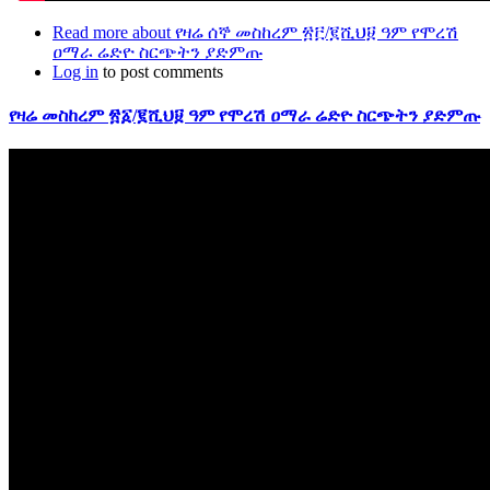
Read more
about የዛሬ ሰኞ መስከረም ፳፫/፪ሺህ፱ ዓም የሞረሽ
ዐማራ ሬድዮ ስርጭትን ያድምጡ
Log in
to post comments
የዛሬ መስከረም ፳፩/፪ሺህ፱ ዓም የሞረሽ ዐማራ ሬድዮ ስርጭትን ያድምጡ