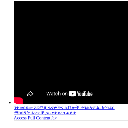
በተወሰደው እርምጃ ፋኖዎችና ሲቪሎች ተገድለዋ'ል- ከጎንደር
ማክሰኝት ፋኖዎች ጋር የተደረገ ቆይታ
Access Full Content /a>