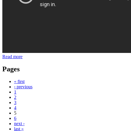
Read more
Pages
« first
‹ previous
1
2
3
4
5
6
next ›
last »