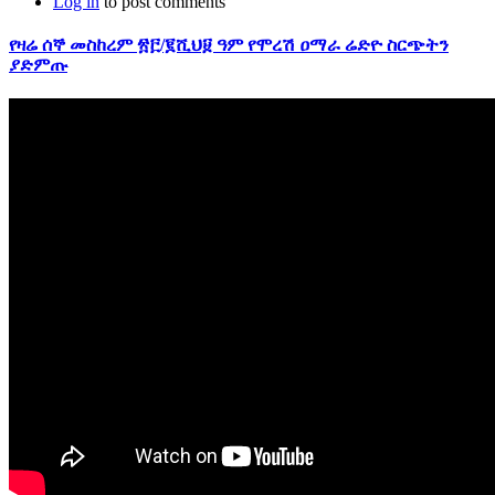
Log in
to post comments
የዛሬ ሰኞ መስከረም ፳፫/፪ሺህ፱ ዓም የሞረሽ ዐማራ ሬድዮ ስርጭትን
ያድምጡ