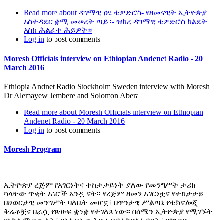
Read more
about ዳግማዊ ዐፄ ቴዎድሮስ- የዘመናዊት ኢትዮጵያ
አስተዳደር ቋሚ መሠረት ጣይ ፡- ዝክረ ዳግማዊ ቴዎድሮስ ከልደት
አስከ ሕልፈተ ሕይዎት።
Log in
to post comments
Moresh Officials interview on Ethiopian Andenet Radio - 20
March 2016
Ethiopia Andnet Radio Stockholm Sweden interview with Moresh
Dr Alemayew Jembere and Solomon Abera
Read more
about Moresh Officials interview on Ethiopian
Andenet Radio - 20 March 2016
Log in
to post comments
Moresh Program
ኢትዮጵያ ረጅም የአገርነትና ተከታታይነት ያለው የመንግሥት ታሪክ
ካላቸው ጥቂት አገሮች አንዷ ናት፡፡ የረጅም ዘመን አገርነቷና የተከታታይ
በሀወርታዊ መንግሥት ባለቤት መሆኗ፣ በጥንታዊ ሥልጣኔ የቴክኖሎጂ
ቅሬቶቿና በራሷ የጽሁፍ ቋንቋ የተገለጸ ነው፡፡ በሰሜን ኢትዮጵያ የሚገኙት