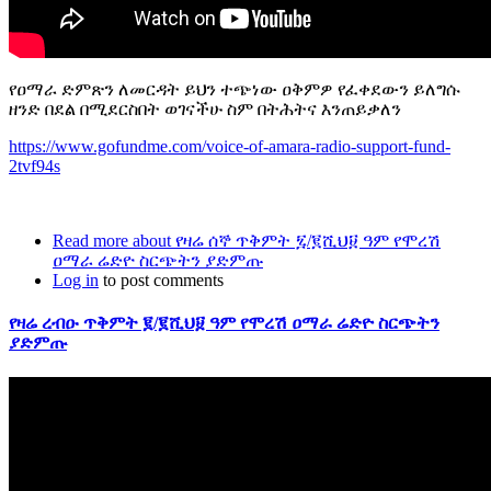
የዐማራ ድምጽን ለመርዳት ይህን ተጭነው ዐቅምዎ የፈቀደውን ይለግሱ
ዘንድ በደል በሚደርስበት ወገናችሁ ስም በትሕትና እንጠይቃለን
https://www.gofundme.com/voice-of-amara-radio-support-fund-
2tvf94s
Read more
about የዛሬ ሰኞ ጥቅምት ፯/፪ሺህ፱ ዓም የሞረሽ
ዐማራ ሬድዮ ስርጭትን ያድምጡ
Log in
to post comments
የዛሬ ረብዑ ጥቅምት ፪/፪ሺህ፱ ዓም የሞረሽ ዐማራ ሬድዮ ስርጭትን
ያድምጡ