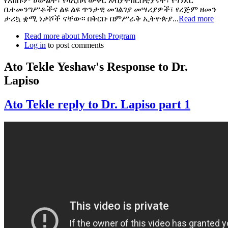
የአክሱም ሀውልት፣ የላሊበላ ውቅር አብያተክርስቲያናት፣ የጎንደር
ቤተመንግሥቶችና ልዩ ልዩ ጥንታዊ መገልገያ መሣሪያዎች፣ የረጅም ዘመን
ታሪኳ ቋሚ ነቃሾች ናቸው፡፡ በቅርቡ በምሥራቅ ኢትዮጵያ...
Read more
Read more
about Moresh Program
Log in
to post comments
Ato Tekle Yeshaw's Response to Dr.
Lapiso
Ato Tekle reply to Dr. Lapiso part 1