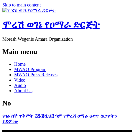
Skip to main content
ሞረሽ ወገኔ የዐማራ ድርጅት
Moresh Wegenie Amara Organization
Main menu
Home
MWAO Program
MWAO Press Releases
Video
Audio
About Us
No
የዛሬ ሰኞ ጥቅምት ፲፭/፪ሺህ፱ ዓም የሞረሽ ዐማራ ሬድዮ ስርጭትን
ያድምጡ