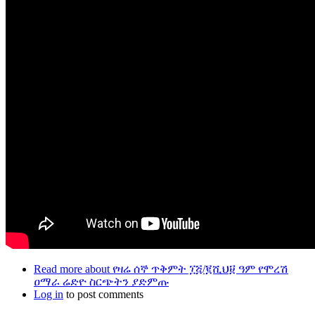
Read more
about የዛሬ ሰኞ ጥቅምት ፲፭/፪ሺህ፱ ዓም የሞረሽ
ዐማራ ሬድዮ ስርጭትን ያድምጡ
Log in
to post comments