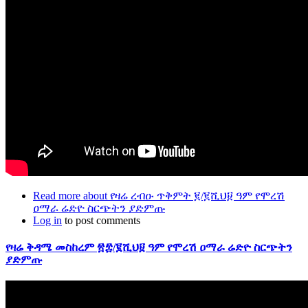
Read more
about የዛሬ ረብዑ ጥቅምት ፪/፪ሺህ፱ ዓም የሞረሽ
ዐማራ ሬድዮ ስርጭትን ያድምጡ
Log in
to post comments
የዛሬ ቅዳሜ መስከረም ፳፰/፪ሺህ፱ ዓም የሞረሽ ዐማራ ሬድዮ ስርጭትን
ያድምጡ