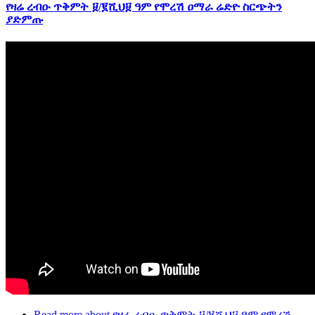
የዛሬ ረብዑ ጥቅምት ፱/፪ሺህ፱ ዓም የሞረሽ ዐማራ ሬድዮ ስርጭትን
ያድምጡ
Read more
about የዛሬ ረብዑ ጥቅምት ፱/፪ሺህ፱ ዓም የሞረሽ