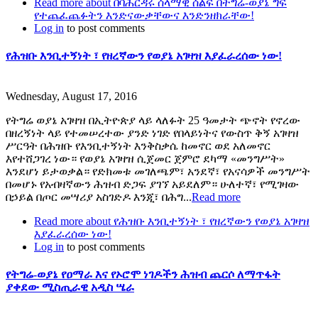
Read more
about በባሕርዳሩ ሰላማዊ ሰልፍ በትግሬ-ወያኔ ግፍ
የተጨፈጨፉትን እንድናውቃቸውና እንድንዘክራቸው!
Log in
to post comments
የሕዝቡ እንቢተኝነት ፣ የዘረኛውን የወያኔ አገዛዝ እያፈራረሰው ነው!
Wednesday, August 17, 2016
የትግሬ ወያኔ አገዛዝ በኢትዮጵያ ላይ ላለፉት 25 ዓመታት ጭኖት የኖረው
በዘረኝነት ላይ የተመሠረተው ያንድ ነገድ የበላይነትና የውስጥ ቅኝ አገዛዝ
ሥርዓት በሕዝቡ የእንቢተኝነት እንቅስቃሴ ከመኖር ወደ አለመኖር
እየተሸጋገረ ነው። የወያኔ አገዛዝ ሲጀመር ጀምሮ ደካማ «መንግሥት»
እንደሆነ ይታወቃል። የድክመቱ መገለጫም፣ አንደኛ፣ የአናሳዎች መንግሥት
በመሆኑ የአብዛኛውን ሕዝብ ድጋፍ ያገኘ አይደለም። ሁለተኛ፣ የሚገዛው
በኃይል በጦር መሣሪያ አስገድዶ እንጂ፣ በሕግ...
Read more
Read more
about የሕዝቡ እንቢተኝነት ፣ የዘረኛውን የወያኔ አገዛዝ
እያፈራረሰው ነው!
Log in
to post comments
የትግሬ-ወያኔ የዐማራ እና የኦሮሞ ነገዶችን ሕዝብ ጨርሶ ለማጥፋት
ያቀደው ሚስጢራዊ አዲስ ሤራ