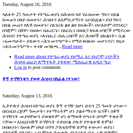
Tuesday, August 16, 2016
ላለፉት 25 ዓመታት የትግሬ-ወያኔ በሕዝብ ላይ የፈጸመው ግፍና በደል
ከመጠን በላይ በመሆኑ፣ ሕዝቡን ለእምቢተኝነት አነሳስቷል። ይህ ግፍና
በደል መጠን የለሽ በመሆኑ፣ በአገሪቱ ልዩ ልዩ ክፍሎች፣ በተለይም በጎንደር፣
በጎጃም፣ በሸዋ፣ በወሎ፣ በሐረርጌ፣ በአርሲና በወለጋ ክፍለ-ሀገሮች የሚኖረው
ሕዝብ፣ የትግሬ-ወያኔ «ለብሔር ብሔረሰቦች እና ሕዝቦች ዕኩልነት» ሲል
«አመጣሁት» ያለውን «ሕገ-መንግሥት» የማይቀበለው መሆኑንና፣ የዚሁ
«ሕገ-መንግሥት» ተብየ መገለጫ...
Read more
Read more
about የትግሬ-ወያኔ የዐማራ እና የኦሮሞ ነገዶችን
ሕዝብ ጨርሶ ለማጥፋት ያቀደው ሚስጢራዊ አዲስ ሤራ
Log in
to post comments
ቅኝ ተገዥነቱን ያወቀ ሕዝብ በከፊል ነፃ ነው!
Saturday, August 13, 2016
ኢትዮጵያ ሕዝብ በትግሬ ወያኔ ቅኝ ተገዥ ከሆነ ድፍን 25 ዓመት ሆነው።
በእነዚህ ረጅም ዓመታት፣ የተማሩትም ሆነ ያልተማሩት ዜጎች፣ በቅኝ
ተገዥነት መያዛቸውን ያወቁትም ሆነ ለማወቅ የጣሩት በጣም ጥቂቶች
ናቸው። እነዚህ በቅኝ ተገዥነት ተይዘናል ያሉት የጥቂቶቹ ድምፅ፣
በብዙኃኑ፣ ከሁሉም በላይ በጎሣ ፖለቲከኞቹ ድምፅ ተውጦ፣ ወያኔ፣
ያላንዳች ሀግ ባይ፣ ሩብ ምዕተ ዓመታት የአገሪቱን ብሔራዊ ጥቅምና