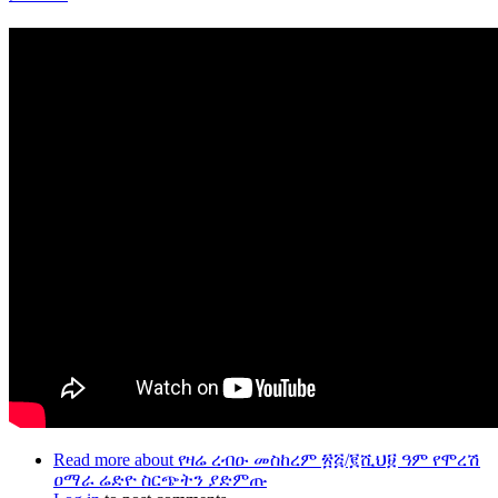
Read more
about የዛሬ ረብዑ መስከረም ፳፭/፪ሺህ፱ ዓም የሞረሽ
ዐማራ ሬድዮ ስርጭትን ያድምጡ