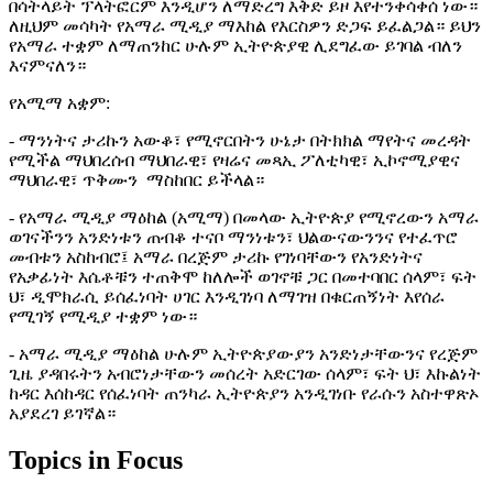
በሳትላይት ፕላትፎርም እንዲሆን ለማድረግ እቅድ ይዞ እየተንቀሳቀሰ ነው።
ለዚህም መሳካት የአማራ ሚዲያ ማእከል የእርስዎን ድጋፍ ይፈልጋል። ይህን
የአማራ ተቋም ለማጠንከር ሁሉም ኢትዮጵያዊ ሊደግፈው ይገባል ብለን
እናምናለን።
የአሚማ አቋም:
- ማንነትና ታሪኩን አውቆ፣ የሚኖርበትን ሁኔታ በትክክል ማየትና መረዳት
የሚችል ማህበረሰብ ማህበራዊ፣ የዛሬና መጻኢ ፖለቲካዊ፣ ኢኮኖሚያዊና
ማህበራዊ፣ ጥቅሙን ማስከበር ይችላል።
- የአማራ ሚዲያ ማዕከል (አሚማ) በመላው ኢትዮጵያ የሚኖረውን አማራ
ወገናችንን አንድነቱን ጠብቆ ተናቦ ማንነቱን፣ ህልውናውንንና የተፈጥሮ
መብቱን አስከብሮ፤ አማራ በረጅም ታሪኩ የገነባቸውን የአንድነትና
የአቃፊነት እሴቶቹን ተጠቅሞ ከለሎች ወገኖቹ ጋር በመተባበር ሰላም፣ ፍት
ህ፣ ዲሞክራሲ ይሰፈነባት ሀገር እንዲገነባ ለማገዝ በቁርጠኝነት እየሰራ
የሚገኝ የሚዲያ ተቋም ነው።
- አማራ ሚዲያ ማዕከል ሁሉም ኢትዮጵያውያን አንድነታቸውንና የረጅም
ጊዜ ያዳበሩትን አብሮነታቸውን መሰረት አድርገው ሰላም፣ ፍት ህ፣ እኩልነት
ከዳር እሰከዳር የሰፈነባት ጠንካራ ኢትዮጵያን አንዲገነቡ የራሱን አስተዋጽኦ
አያደረገ ይገኛል።
Topics in Focus