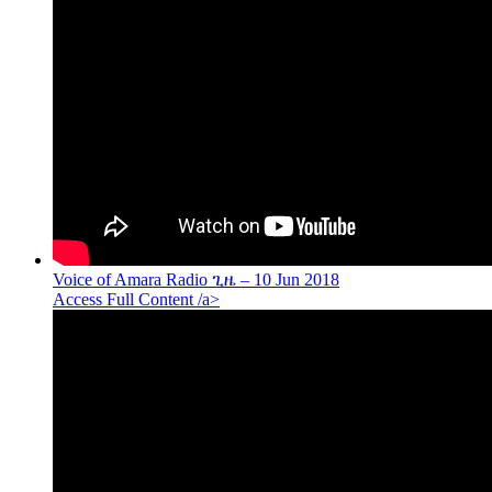
Voice of Amara Radio ጊዜ – 10 Jun 2018
Access Full Content /a>