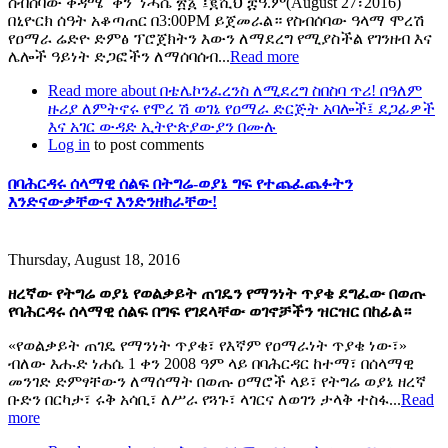
ስብሰባው ቅዳሜ ቀን ነሓሴ ፳፩ ፤፪ሺህ ፰ዓ.ም(August 27፣2016)
በኒዮርክ ሰዓት አቆጣጠር በ3:00PM ይጀመራል። የስብሰባው ዓላማ ሞረሽ
የዐማራ ሬድዮ ድምፅ ፕሮጀክትን እውን ለማደረግ የሚያስችል የገንዘብ እና
ሌሎች ዓይነት ድጋፎችን ለማሰባሰብ...
Read more
Read more
about በቴሌኮንፈረንስ ለሚደረግ ስበስባ ጥሪ! በዓለም
ዙሪያ ለምትኖሩ የሞረ ሽ ወገኔ የዐማራ ድርጅት አባሎች፤ ደጋፊዎች
እና አገር ውዳድ ኢትዮጵያውያን በሙሉ
Log in
to post comments
በባሕርዳሩ ሰላማዊ ሰልፍ በትግሬ-ወያኔ ግፍ የተጨፈጨፉትን
እንድናውቃቸውና እንድንዘክራቸው!
Thursday, August 18, 2016
ዘረኛው የትግሬ ወያኔ የወልቃይት ጠገዴን የማንነት ጥያቄ ደግፈው በወጡ
የባሕርዳሩ ሰላማዊ ሰልፍ በግፍ የገደላቸው ወገኖቻችን ዝርዝር በከፊል።
«የወልቃይት ጠገዴ የማንነት ጥያቄ፣ የእኛም የዐማራነት ጥያቄ ነው፣»
ብለው እሑድ ነሐሴ 1 ቀን 2008 ዓም ላይ በባሕርዳር ከተማ፣ በሰላማዊ
መንገድ ድምፃቸውን ለማሰማት በወጡ ዐማሮች ላይ፣ የትግሬ ወያኔ ዘረኛ
ቡድን በርካታ፣ ሩቅ አሳቢ፣ ለሥራ የጓጉ፣ ላገርና ለወገን ታላቅ ተስፋ...
Read
more