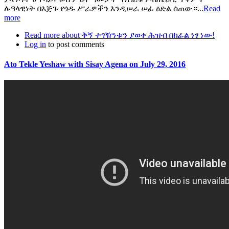
ሉዓላዊነት በእጅጉ የጎዱ ሥራዎችን እንዲሠራ ሠፊ ዕድል ሰጠው።...
Read
more
Read more
about ቅኝ ተገዥነቱን ያወቀ ሕዝብ በከፊል ነፃ ነው!
Log in
to post comments
Ato Tekle Yeshaw with Sisay Agena on July 29, 2016