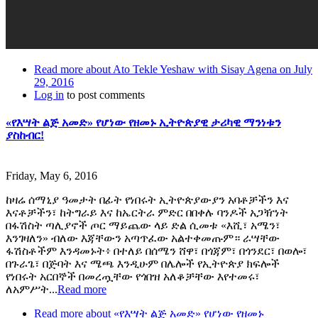
Read more
about Ato Tekle Yeshaw with Sisay Agena on July
29, 2016
Log in
to post comments
«የእሣት ልጅ አመድ» የሆነው የዘመኑ ኢትዮጵያዊ ታሪካዊ ማንነቱን
ያስከብር!
Friday, May 6, 2016
ከዛሬ ሰማኒያ ዓመታት በፊት የነበሩት ኢትዮጵያውያን አባቶቻችን እና
እናቶቻችን፣ ከትግራይ እና ከኤርትራ ምድር በበቀሉ ባንዶች አጋዥነት
በፋሽስት ጣሊያኖች ጦር ማይጨው ላይ ድል ሲመቱ «እሺ፣ አሜን፣
እንገዛለን» ብለው እጃቸውን አጣጥፈው አልተቀመጡም። ራሣቸው
ፋሽስቶችም እንዳመኑት፥ በተለይ በሰሜን ሸዋ፣ በጎጃም፣ በጎንደር፣ በወሎ፣
በጉራጌ፣ በጅባት እና ሜጫ እንዲሁም በሌሎች የኢትዮጵያ ክፍሎች
የነበሩት አርበኞች በመረጧቸው የጎበዝ አለቆቻቸው እየተመሩ፣
ለአምሥት...
Read more
Read more
about «የእሣት ልጅ አመድ» የሆነው የዘመኑ