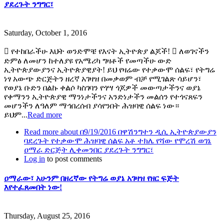
ያደረጉት ንግግር፣
Saturday, October 1, 2016
 የተከበራችሁ እህት ወንድሞቼ የእናት ኢትዮጵያ ልጆች!  ለወገናችን
ድምፅ ለመሆን ከተለያዩ የአሜሪካ ግዛቶች የመጣችሁ ውድ
ኢትዮጵያውያንና ኢትዮጵያዊያት! ይህ የዛሬው የተቃውሞ ሰልፍ፣ የትግሬ
ነፃ አውጭ ድርጅትን ዘረኛ አገዛዝ በመቃወም ብቻ የሚገልጽ ሳይሆን፣
የወያኔ ቡድን በልኩ ቀልሶ ካስገባን የጎሣ ጎጆዎች መውጣታችንና ወያኔ
የቀማንን ኢትዮጵያዊ ማንነታችንና አንድነታችን መልሰን የተጎናጸፍን
መሆንችን ለዓለም ማኅበረሰብ ያሳየንበት ሕዝባዊ ሰልፍ ነው።
ይህም...
Read more
Read more
about በ9/19/2016 በዋሽንግተን ዲሲ ኢትዮጵያውያን
ባደረጉት የተቃውሞ ሕዝባዊ ሰልፍ አቶ ተክሌ የሻው የሞረሽ ወገኔ
ዐማራ ድርጅት ሊቀመንበር ያደረጉት ንግግር፣
Log in
to post comments
ዐማራው፣ አሁንም በዘረኛው የትግሬ ወያኔ አገዛዝ የዘር ፍጅት
እየተፈጸመበት ነው!
Thursday, August 25, 2016