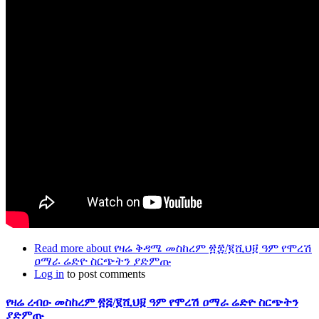
Read more
about የዛሬ ቅዳሜ መስከረም ፳፰/፪ሺህ፱ ዓም የሞረሽ
ዐማራ ሬድዮ ስርጭትን ያድምጡ
Log in
to post comments
የዛሬ ረብዑ መስከረም ፳፭/፪ሺህ፱ ዓም የሞረሽ ዐማራ ሬድዮ ስርጭትን
ያድምጡ