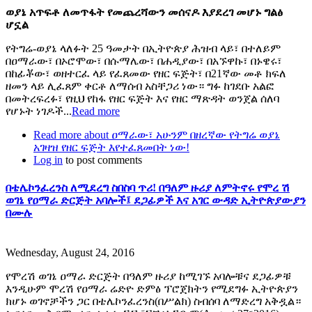
ወያኔ አጥፍቶ ለመጥፋት የመጨረሻውን መሰናዶ እያደረገ መሆኑ ግልፅ
ሆኗል
የትግሬ-ወያኔ ላለፉት 25 ዓመታት በኢትዮጵያ ሕዝብ ላይ፣ በተለይም
በዐማራው፣ በኦሮሞው፣ በሱማሌው፣ በሐዲያው፣ በአኙዋኩ፣ በኑዌሩ፣
በከፊቾው፣ ወዘተርፈ ላይ የፈጸመው የዘር ፍጅት፣ በ21ኛው መቶ ክፍለ
ዘመን ላይ ሊፈጸም ቀርቶ ለማሰብ አስቸጋሪ ነው። ግፉ ከገደቡ አልፎ
በመትረፍረፉ፣ የዚህ የከፋ የዘር ፍጅት እና የዘር ማጽዳት ወንጀል ሰለባ
የሆኑት ነገዶች...
Read more
Read more
about ዐማራው፣ አሁንም በዘረኛው የትግሬ ወያኔ
አገዛዝ የዘር ፍጅት እየተፈጸመበት ነው!
Log in
to post comments
በቴሌኮንፈረንስ ለሚደረግ ስበስባ ጥሪ! በዓለም ዙሪያ ለምትኖሩ የሞረ ሽ
ወገኔ የዐማራ ድርጅት አባሎች፤ ደጋፊዎች እና አገር ውዳድ ኢትዮጵያውያን
በሙሉ
Wednesday, August 24, 2016
የሞረሽ ወገኔ ዐማራ ድርጅት በዓለም ዙሪያ ከሚገኙ አባሎቹና ደጋፊዎቹ
እንዲሁም ሞረሽ የዐማራ ሬድዮ ድምፅ ፕሮጀክትን የሚደግፉ ኢትዮጵያን
ክሆኑ ወገኖቻችን ጋር በቴሌኮንፈረንስ(በሥልክ) ስብሰባ ለማድረግ አቅዷል።