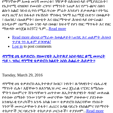
የማንኛውም አመፅ መነሻ መሠረቱ፣ ገዥዎች በሕዝብ ላይ የሚያደርሱት፣
የኢኮኖሚ ብዝበዛ፣ የመብት ረገጣ፣ የማንነት ነጠቃ እና የሥነ-ልቦና ሰለባ
ልኩን አልፎ ገደብ ሲጥስ የሚፈጥረው ምሬት እንደሆነ ይታወቃል። የትግሬ
ወያኔ ዘረኛ እና ከፋፋይ የፋሽስት ሞሶሎኒ ዓላማ አራማጅ ቡድን፣ በወልቃት
፣ በጠገዴ፣ በጠለምት፣ በሠቲት እና በአርማጭሆ ሕዝብ ላይ በተናጠል፣
እንዲሁም በዐማራው ነገድ ላይ በወል፣ ከፍተኛ የሆነ የዘር ማጥፋት እና የዘር
ማጽዳት ወንጀል ከ1972 ዓ.ም...
Read more
Read more
about ዐማራው ከወልቃይት፣ጠገዴ እና ጠለምት ሕዝብ
ጥያቄ ጎን ሊቆም ይገባዋል!
Log in
to post comments
ዳግማዊ ዐፄ ቴዎድሮስ- የዘመናዊት ኢትዮጵያ አስተዳደር ቋሚ መሠረት
ጣይ ፡- ዝክረ ዳግማዊ ቴዎድሮስ ከልደት አስከ ሕልፈተ ሕይዎት።
Tuesday, March 29, 2016
ዳግማዊ ዐፄ ቴዎድሮስ ለኢትዮጵያ ክብር፣ ነፃነት፣ ሉዓላዊነትና ብሔራዊ
ማንነት ሲሉ፣ እጃቸውን ለእንግሊዝ ጦር መሪ ጄኔራል ናፒየር ከሚሰጡ
ሞትን በመምረጥ ሽጉጣቸውን ጠጥተው ለኢትዮጵያዊነት ዳብሮ መቀጠል
የተሰው ሰማዕት ንጉሠ ነገሥት መሆናቸው ዓለም ያወቀውና ያደነቀው
አንጸባራቂ የታሪካችን አንዱ አካል ነው። ቴዎድሮስ ከእርሳቸው የነበሩት
ንጉሦች መሠረታቸውን ይፋት፣ ሐረርና አዳል ባደረጉ የእስልምና ሃይማኖት
ተከታዮች ጋር ባደረጉት ተከታታይ ጦርነቶች፣ ተያይዞም...
Read more