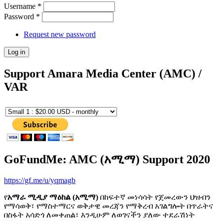
Username
*
Password
*
Request new password
Support Amara Media Center (AMC) /
VAR
GoFundMe: AMC (አሚማ) Support 2020
https://gf.me/u/yqmagb
የ
አማራ ሚዲያ ማዕከል (አሚማ)
በከፍተኛ መነሳሳት የጀመረውን ህዝብን
የማሳወቅ፣ የማስተማርና ወቅታዊ መረጃን የማቅረብ አገልግሎት በጥራትና
በስፋት አሳድጎ ለመቀጠል፣ እንዲሁም ለወገናችን ያለው ተደራሽነት