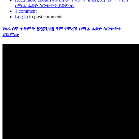
ዐማራ ሬድዮ ስርጭትን ያድምጡ
1 comment
Log in
to post comments
የዛሬ ሰኞ ጥቅምት ፯/፪ሺህ፱ ዓም የሞረሽ ዐማራ ሬድዮ ስርጭትን
ያድምጡ