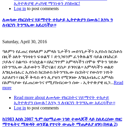
ኢትዮጵያዊ ታሪካዊ ማንነቱን ያስከብር!
Log in
to post comments
ለመላው የክርስትና ሃይማኖት ተከታይ ኢትዮጵያን በሙሉ! እንኳ ን
ለብርሃነ ትንሣኤው አደረሳችሁ።
Saturday, April 30, 2016
ዓለምን የፈጠረ የዘላለም አምላክ ጌታችን መድሃኒታችን ኢየሱስ ክርስቶስ
በዚች ዕለት ግንዛቴን ፍቱልኝ ፤ ድንጋዩንም ፈንቅሉልኝ ሳይል በባሕርይ
ኃይሉና ስልጣኑ ተነስቷል። በእርግጥም አምላካችን በሞቱ ሞትን ገድሎ
በትንሣኤው ሕይወትን ችሮናልና ደስታ ይገባናል። አምላካችን ወልድ
እግዚአብሔር ኢየሱስ ክርስቶስ ከትንሣኤው በረከትና የውስጥ ነፃነት
አይለየን። በዚች ቅዱስ ቀን ሊያዝን የሚገባው እግዚአብሔር አምላክ
በአምሳያው የፈጠረውንና የሚያከብረውን ሰው - ኢትዮጵያዊ ዜጋ...
Read
more
Read more
about ለመላው የክርስትና ሃይማኖት ተከታይ
ኢትዮጵያን በሙሉ! እንኳ ን ለብርሃነ ትንሣኤው አደረሳችሁ።
Log in
to post comments
ከ1983 እስከ 2007 ዓ.ም በዐማራው ነገድ ተወላጆች ላይ ስለደረሰው የዘር
ማጥፋትና ማጽዳት ወንጀል የጥናት ውጤት ማጠቃለያ ዘገባ (ክፍል 2)