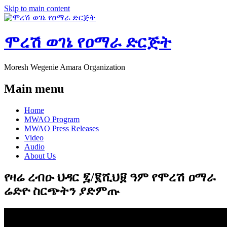
Skip to main content
ሞረሽ ወገኔ የዐማራ ድርጅት
Moresh Wegenie Amara Organization
Main menu
Home
MWAO Program
MWAO Press Releases
Video
Audio
About Us
የዛሬ ረብዑ ህዳር ፯/፪ሺህ፱ ዓም የሞረሽ ዐማራ
ሬድዮ ስርጭትን ያድምጡ