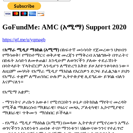
GoFundMe: AMC (አሚማ) Support 2020
https://gf.me/u/yqmagb
የ
አማራ ሚዲያ ማዕከል (አሚማ)
በከፍተኛ መነሳሳት የጀመረውን ህዝብን
የማሳወቅ፣ የማስተማርና ወቅታዊ መረጃን የማቅረብ አገልግሎት በጥራትና
በስፋት አሳድጎ ለመቀጠል፣ እንዲሁም ለወገናችን ያለው ተደራሽነት
በሳትላይት ፕላትፎርም እንዲሆን ለማድረግ እቅድ ይዞ እየተንቀሳቀሰ ነው።
ለዚህም መሳካት የአማራ ሚዲያ ማእከል የእርስዎን ድጋፍ ይፈልጋል። ይህን
የአማራ ተቋም ለማጠንከር ሁሉም ኢትዮጵያዊ ሊደግፈው ይገባል ብለን
እናምናለን።
የአሚማ አቋም:
- ማንነትና ታሪኩን አውቆ፣ የሚኖርበትን ሁኔታ በትክክል ማየትና መረዳት
የሚችል ማህበረሰብ ማህበራዊ፣ የዛሬና መጻኢ ፖለቲካዊ፣ ኢኮኖሚያዊና
ማህበራዊ፣ ጥቅሙን ማስከበር ይችላል።
- የአማራ ሚዲያ ማዕከል (አሚማ) በመላው ኢትዮጵያ የሚኖረውን አማራ
ወገናችንን አንድነቱን ጠብቆ ተናቦ ማንነቱን፣ ህልውናውንንና የተፈጥሮ