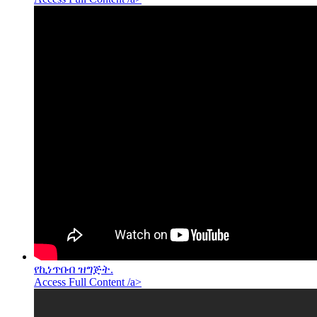
የኪነጥበብ ዝግጅት.
Access Full Content /a>