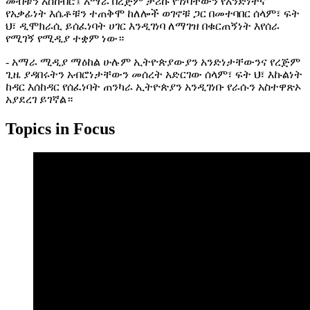
መብቱን አስከብሮ፤ አማራ በረጅም ታሪኩ የገነባቸውን የአንድነትና
የአቃፊነት እሴቶቹን ተጠቅሞ ከለሎች ወገኖቹ ጋር በመተባበር ሰላም፣ ፍት
ህ፣ ዲሞክራሲ ይሰፈነባት ሀገር እንዲገነባ ለማገዝ በቁርጠኝነት እየሰራ
የሚገኝ የሚዲያ ተቋም ነው።
- አማራ ሚዲያ ማዕከል ሁሉም ኢትዮጵያውያን አንድነታቸውንና የረጅም
ጊዜ ያዳበሩትን አብሮነታቸውን መሰረት አድርገው ሰላም፣ ፍት ህ፣ እኩልነት
ከዳር እሰከዳር የሰፈነባት ጠንካራ ኢትዮጵያን አንዲገነቡ የራሱን አስተዋጽኦ
አያደረገ ይገኛል።
Topics in Focus