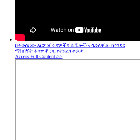
በተወሰደው እርምጃ ፋኖዎችና ሲቪሎች ተገድለዋ'ል- ከጎንደር
ማክሰኝት ፋኖዎች ጋር የተደረገ ቆይታ
Access Full Content /a>