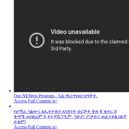
Our NEWest Program - ጊዜ የኪነጥበብ ዝግጅት.
Access Full Content /a>
የዐማራ ኅልውና ለኢትዮጵያ አንድነት ድርጅት ቅጽ ፪ ቁጥር ፩
ቅዳሜ መስከረም ፮ ቀን ፪ሺ፲ዓ.ም. ግድያ፣ ሥቃይና መፈናቀል በእኛ
ይቁም!
Access Full Content /a>