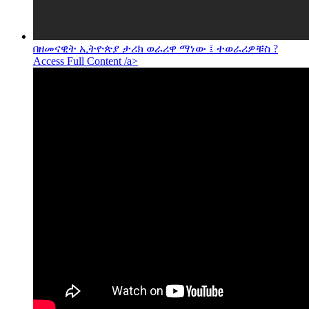
በዘመናዊት ኢትዮጵያ ታሪክ ወራሪዋ ማነው ፤ ተወራሪዎቹስ ?
Access Full Content /a>