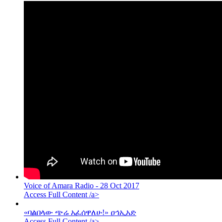
Voice of Amara Radio - 28 Oct 2017
Access Full Content /a>
«ባልበላው ጭሬ አፈሰዋለሁ!» ዐኅኢአድ
Access Full Content /a>