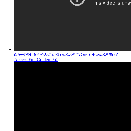
በዘመናዊት ኢትዮጵያ ታሪክ ወራሪዋ ማነው ፤ ተወራሪዎቹስ ?
Access Full Content /a>