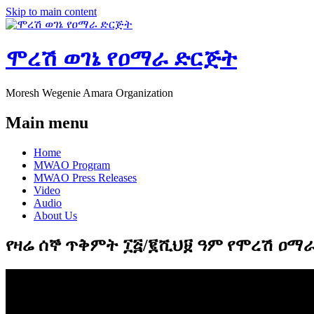
Skip to main content
ሞረሽ ወገኔ የዐማራ ድርጅት
Moresh Wegenie Amara Organization
Main menu
Home
MWAO Program
MWAO Press Releases
Video
Audio
About Us
የዛሬ ሰኞ ጥቅምት ፲፭/፪ሺህ፱ ዓም የሞረሽ ዐ