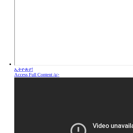
ኢትዮጵያ!
Access Full Content /a>