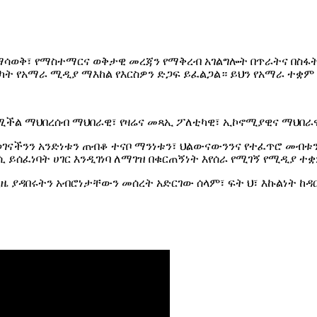
ማሳወቅ፣ የማስተማርና ወቅታዊ መረጃን የማቅረብ አገልግሎት በጥራትና በስፋት
ሳካት የአማራ ሚዲያ ማእከል የእርስዎን ድጋፍ ይፈልጋል። ይህን የአማራ ተቋ
የሚችል ማህበረሰብ ማህበራዊ፣ የዛሬና መጻኢ ፖለቲካዊ፣ ኢኮኖሚያዊና ማህበ
ናችንን አንድነቱን ጠብቆ ተናቦ ማንነቱን፣ ህልውናውንንና የተፈጥሮ መብቱን 
 ይሰፈነባት ሀገር እንዲገነባ ለማገዝ በቁርጠኝነት እየሰራ የሚገኝ የሚዲያ ተ
ያዳበሩትን አብሮነታቸውን መሰረት አድርገው ሰላም፣ ፍት ህ፣ እኩልነት ከዳር 