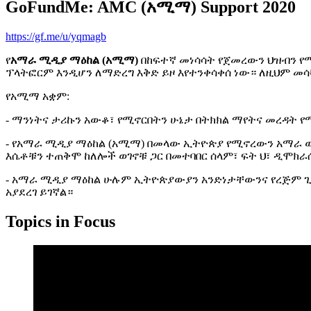
GoFundMe: AMC (አሚማ) Support 2020
https://gf.me/u/yqmagb
የ
አማራ ሚዲያ ማዕከል (አሚማ)
በከፍተኛ መነሳሳት የጀመረውን ህዝብን የ
ፕላትፎርም እንዲሆን ለማድረግ እቅድ ይዞ እየተንቀሳቀሰ ነው። ለዚህም መ
የአሚማ አቋም:
- ማንነትና ታሪኩን አውቆ፣ የሚኖርበትን ሁኔታ በትክክል ማየትና መረዳት 
- የአማራ ሚዲያ ማዕከል (አሚማ) በመላው ኢትዮጵያ የሚኖረውን አማራ ወገ
እሴቶቹን ተጠቅሞ ከለሎች ወገኖቹ ጋር በመተባበር ሰላም፣ ፍት ህ፣ ዲሞክራሲ
- አማራ ሚዲያ ማዕከል ሁሉም ኢትዮጵያውያን አንድነታቸውንና የረጅም ጊዜ 
አያደረገ ይገኛል።
Topics in Focus