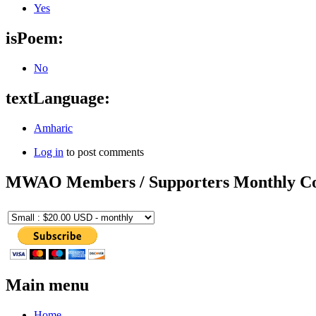
Yes
isPoem:
No
textLanguage:
Amharic
Log in
to post comments
MWAO Members / Supporters Monthly Co
Main menu
Home