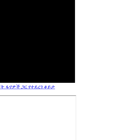
ት ፋኖዎች ጋር የተደረገ ቆይታ