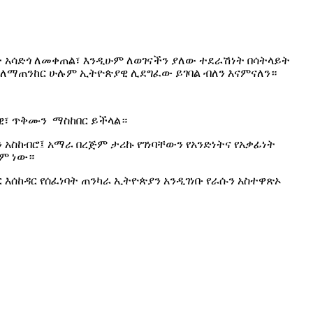
 አሳድጎ ለመቀጠል፣ እንዲሁም ለወገናችን ያለው ተደራሽነት በሳትላይት
ም ለማጠንከር ሁሉም ኢትዮጵያዊ ሊደግፈው ይገባል ብለን እናምናለን።
ራዊ፣ ጥቅሙን ማስከበር ይችላል።
አስከብሮ፤ አማራ በረጅም ታሪኩ የገነባቸውን የአንድነትና የአቃፊነት
ቋም ነው።
እሰከዳር የሰፈነባት ጠንካራ ኢትዮጵያን አንዲገነቡ የራሱን አስተዋጽኦ