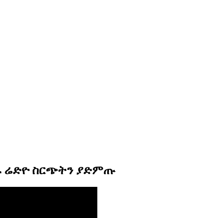
ማራ ሬድዮ ስርጭትን ያድምጡ