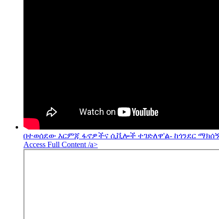
በተወሰደው እርምጃ ፋኖዎችና ሲቪሎች ተገድለዋ'ል- ከጎንደር ማክሰኝ
Access Full Content /a>