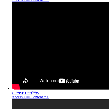
የኪነጥበብ ዝግጅት.
Access Full Content /a>