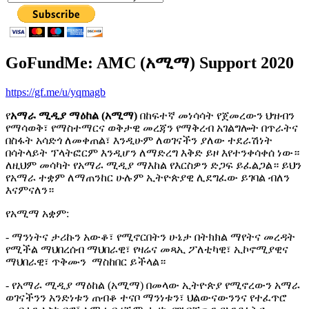
GoFundMe: AMC (አሚማ) Support 2020
https://gf.me/u/yqmagb
የ
አማራ ሚዲያ ማዕከል (አሚማ)
በከፍተኛ መነሳሳት የጀመረውን ህዝብን
የማሳወቅ፣ የማስተማርና ወቅታዊ መረጃን የማቅረብ አገልግሎት በጥራትና
በስፋት አሳድጎ ለመቀጠል፣ እንዲሁም ለወገናችን ያለው ተደራሽነት
በሳትላይት ፕላትፎርም እንዲሆን ለማድረግ እቅድ ይዞ እየተንቀሳቀሰ ነው።
ለዚህም መሳካት የአማራ ሚዲያ ማእከል የእርስዎን ድጋፍ ይፈልጋል። ይህን
የአማራ ተቋም ለማጠንከር ሁሉም ኢትዮጵያዊ ሊደግፈው ይገባል ብለን
እናምናለን።
የአሚማ አቋም:
- ማንነትና ታሪኩን አውቆ፣ የሚኖርበትን ሁኔታ በትክክል ማየትና መረዳት
የሚችል ማህበረሰብ ማህበራዊ፣ የዛሬና መጻኢ ፖለቲካዊ፣ ኢኮኖሚያዊና
ማህበራዊ፣ ጥቅሙን ማስከበር ይችላል።
- የአማራ ሚዲያ ማዕከል (አሚማ) በመላው ኢትዮጵያ የሚኖረውን አማራ
ወገናችንን አንድነቱን ጠብቆ ተናቦ ማንነቱን፣ ህልውናውንንና የተፈጥሮ