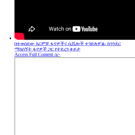
በተወሰደው እርምጃ ፋኖዎችና ሲቪሎች ተገድለዋ'ል- ከጎንደር
ማክሰኝት ፋኖዎች ጋር የተደረገ ቆይታ
Access Full Content /a>