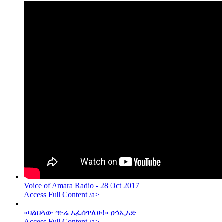
Voice of Amara Radio - 28 Oct 2017
Access Full Content /a>
«ባልበላው ጭሬ አፈሰዋለሁ!» ዐኅኢአድ
Access Full Content /a>