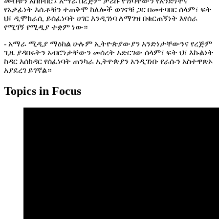
መብቱን አስከብሮ፤ አማራ በረጅም ታሪኩ የገነባቸውን የአንድነትና
የአቃፊነት እሴቶቹን ተጠቅሞ ከለሎች ወገኖቹ ጋር በመተባበር ሰላም፣ ፍት
ህ፣ ዲሞክራሲ ይሰፈነባት ሀገር እንዲገነባ ለማገዝ በቁርጠኝነት እየሰራ
የሚገኝ የሚዲያ ተቋም ነው።
- አማራ ሚዲያ ማዕከል ሁሉም ኢትዮጵያውያን አንድነታቸውንና የረጅም
ጊዜ ያዳበሩትን አብሮነታቸውን መሰረት አድርገው ሰላም፣ ፍት ህ፣ እኩልነት
ከዳር እሰከዳር የሰፈነባት ጠንካራ ኢትዮጵያን አንዲገነቡ የራሱን አስተዋጽኦ
አያደረገ ይገኛል።
Topics in Focus