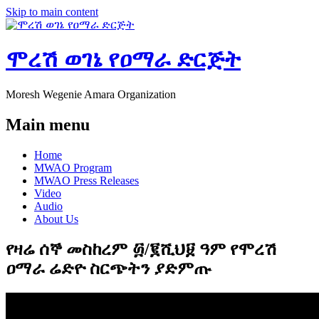
Skip to main content
ሞረሽ ወገኔ የዐማራ ድርጅት
Moresh Wegenie Amara Organization
Main menu
Home
MWAO Program
MWAO Press Releases
Video
Audio
About Us
የዛሬ ሰኞ መስከረም ፴/፪ሺህ፱ ዓም የሞረሽ
ዐማራ ሬድዮ ስርጭትን ያድምጡ