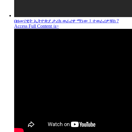
በዘመናዊት ኢትዮጵያ ታሪክ ወራሪዋ ማነው ፤ ተወራሪዎቹስ ?
Access Full Content /a>