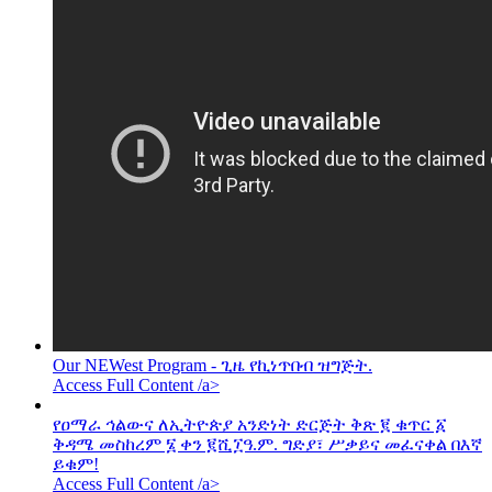
Our NEWest Program - ጊዜ የኪነጥበብ ዝግጅት.
Access Full Content /a>
የዐማራ ኅልውና ለኢትዮጵያ አንድነት ድርጅት ቅጽ ፪ ቁጥር ፩
ቅዳሜ መስከረም ፮ ቀን ፪ሺ፲ዓ.ም. ግድያ፣ ሥቃይና መፈናቀል በእኛ
ይቁም!
Access Full Content /a>