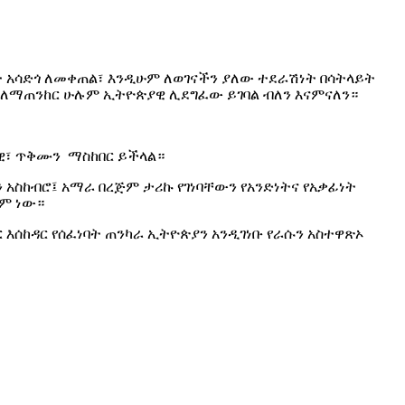
 አሳድጎ ለመቀጠል፣ እንዲሁም ለወገናችን ያለው ተደራሽነት በሳትላይት
ም ለማጠንከር ሁሉም ኢትዮጵያዊ ሊደግፈው ይገባል ብለን እናምናለን።
ራዊ፣ ጥቅሙን ማስከበር ይችላል።
አስከብሮ፤ አማራ በረጅም ታሪኩ የገነባቸውን የአንድነትና የአቃፊነት
ቋም ነው።
እሰከዳር የሰፈነባት ጠንካራ ኢትዮጵያን አንዲገነቡ የራሱን አስተዋጽኦ