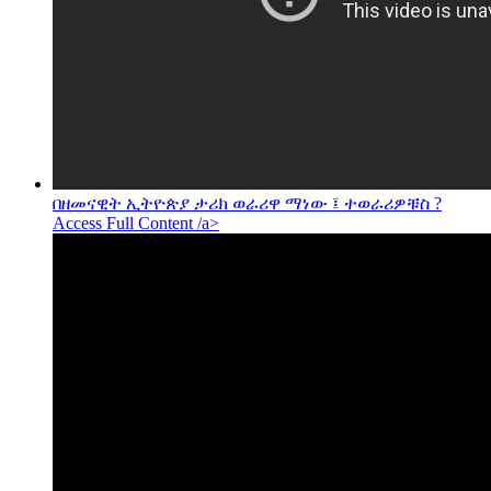
በዘመናዊት ኢትዮጵያ ታሪክ ወራሪዋ ማነው ፤ ተወራሪዎቹስ ?
Access Full Content /a>