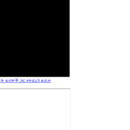
ት ፋኖዎች ጋር የተደረገ ቆይታ