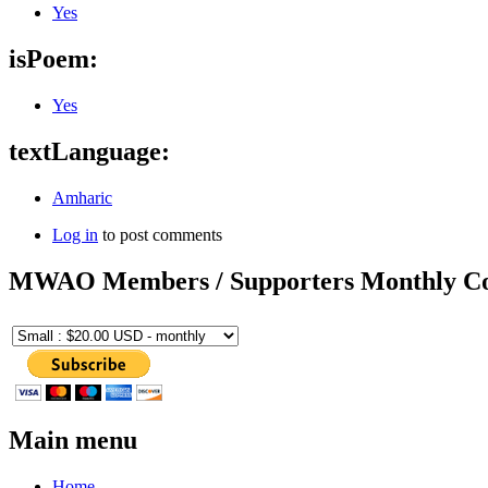
Yes
isPoem:
Yes
textLanguage:
Amharic
Log in
to post comments
MWAO Members / Supporters Monthly Co
Main menu
Home