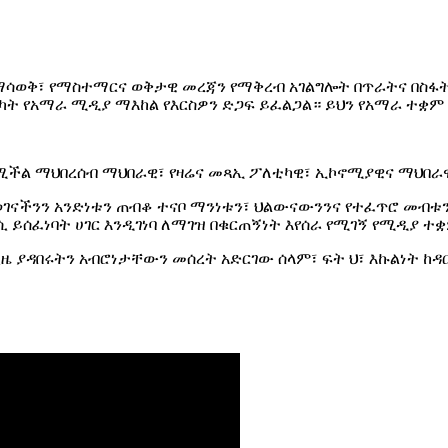
ማሳወቅ፣ የማስተማርና ወቅታዊ መረጃን የማቅረብ አገልግሎት በጥራትና በስፋት
ሳካት የአማራ ሚዲያ ማእከል የእርስዎን ድጋፍ ይፈልጋል። ይህን የአማራ ተቋ
የሚችል ማህበረሰብ ማህበራዊ፣ የዛሬና መጻኢ ፖለቲካዊ፣ ኢኮኖሚያዊና ማህበ
ናችንን አንድነቱን ጠብቆ ተናቦ ማንነቱን፣ ህልውናውንንና የተፈጥሮ መብቱን 
 ይሰፈነባት ሀገር እንዲገነባ ለማገዝ በቁርጠኝነት እየሰራ የሚገኝ የሚዲያ ተ
ያዳበሩትን አብሮነታቸውን መሰረት አድርገው ሰላም፣ ፍት ህ፣ እኩልነት ከዳር 