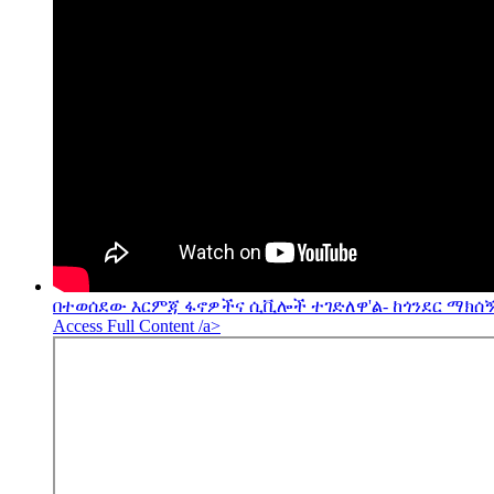
በተወሰደው እርምጃ ፋኖዎችና ሲቪሎች ተገድለዋ'ል- ከጎንደር ማክሰኝ
Access Full Content /a>