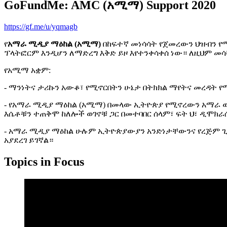
GoFundMe: AMC (አሚማ) Support 2020
https://gf.me/u/yqmagb
የ
አማራ ሚዲያ ማዕከል (አሚማ)
በከፍተኛ መነሳሳት የጀመረውን ህዝብን የ
ፕላትፎርም እንዲሆን ለማድረግ እቅድ ይዞ እየተንቀሳቀሰ ነው። ለዚህም መ
የአሚማ አቋም:
- ማንነትና ታሪኩን አውቆ፣ የሚኖርበትን ሁኔታ በትክክል ማየትና መረዳት 
- የአማራ ሚዲያ ማዕከል (አሚማ) በመላው ኢትዮጵያ የሚኖረውን አማራ ወገ
እሴቶቹን ተጠቅሞ ከለሎች ወገኖቹ ጋር በመተባበር ሰላም፣ ፍት ህ፣ ዲሞክራሲ
- አማራ ሚዲያ ማዕከል ሁሉም ኢትዮጵያውያን አንድነታቸውንና የረጅም ጊዜ 
አያደረገ ይገኛል።
Topics in Focus