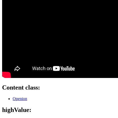
Content class:
Openion
highValue: