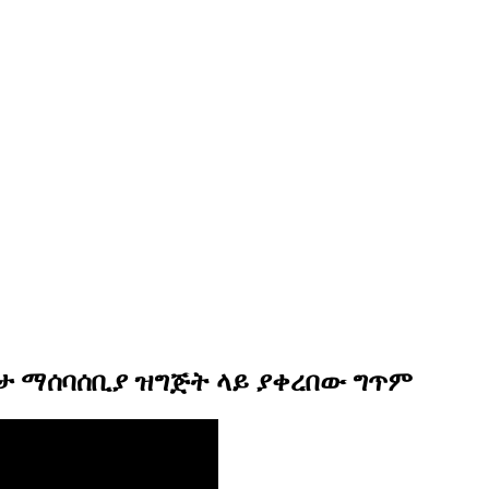
ዳታ ማሰባሰቢያ ዝግጅት ላይ ያቀረበው ግጥም