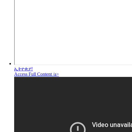
ኢትዮጵያ!
Access Full Content /a>