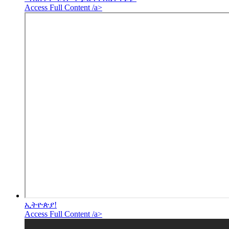
Access Full Content /a>
ኢትዮጵያ!
Access Full Content /a>