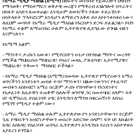
የ
አማራ ሚዲያ ማዕከል (አሚማ)
በከፍተኛ መነሳሳት የጀመረውን ህዝብን
የማሳወቅ፣ የማስተማርና ወቅታዊ መረጃን የማቅረብ አገልግሎት በጥራትና
በስፋት አሳድጎ ለመቀጠል፣ እንዲሁም ለወገናችን ያለው ተደራሽነት
በሳትላይት ፕላትፎርም እንዲሆን ለማድረግ እቅድ ይዞ እየተንቀሳቀሰ ነው።
ለዚህም መሳካት የአማራ ሚዲያ ማእከል የእርስዎን ድጋፍ ይፈልጋል። ይህን
የአማራ ተቋም ለማጠንከር ሁሉም ኢትዮጵያዊ ሊደግፈው ይገባል ብለን
እናምናለን።
የአሚማ አቋም:
- ማንነትና ታሪኩን አውቆ፣ የሚኖርበትን ሁኔታ በትክክል ማየትና መረዳት
የሚችል ማህበረሰብ ማህበራዊ፣ የዛሬና መጻኢ ፖለቲካዊ፣ ኢኮኖሚያዊና
ማህበራዊ፣ ጥቅሙን ማስከበር ይችላል።
- የአማራ ሚዲያ ማዕከል (አሚማ) በመላው ኢትዮጵያ የሚኖረውን አማራ
ወገናችንን አንድነቱን ጠብቆ ተናቦ ማንነቱን፣ ህልውናውንንና የተፈጥሮ
መብቱን አስከብሮ፤ አማራ በረጅም ታሪኩ የገነባቸውን የአንድነትና
የአቃፊነት እሴቶቹን ተጠቅሞ ከለሎች ወገኖቹ ጋር በመተባበር ሰላም፣ ፍት
ህ፣ ዲሞክራሲ ይሰፈነባት ሀገር እንዲገነባ ለማገዝ በቁርጠኝነት እየሰራ
የሚገኝ የሚዲያ ተቋም ነው።
- አማራ ሚዲያ ማዕከል ሁሉም ኢትዮጵያውያን አንድነታቸውንና የረጅም
ጊዜ ያዳበሩትን አብሮነታቸውን መሰረት አድርገው ሰላም፣ ፍት ህ፣ እኩልነት
ከዳር እሰከዳር የሰፈነባት ጠንካራ ኢትዮጵያን አንዲገነቡ የራሱን አስተዋጽኦ
አያደረገ ይገኛል።