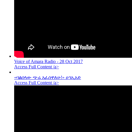
Voice of Amara Radio - 28 Oct 2017
Access Full Content /a>
«ባልበላው ጭሬ አፈሰዋለሁ!» ዐኅኢአድ
Access Full Content /a>