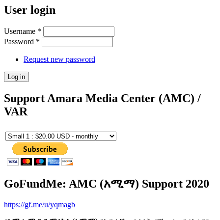
User login
Username
*
Password
*
Request new password
Support Amara Media Center (AMC) /
VAR
GoFundMe: AMC (አሚማ) Support 2020
https://gf.me/u/yqmagb