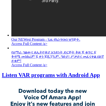
Our NEWest Program - ጊዜ የኪነጥበብ ዝግጅት.
Access Full Content /a>
የዐማራ ኅልውና ለኢትዮጵያ አንድነት ድርጅት ቅጽ ፪ ቁጥር ፩
ቅዳሜ መስከረም ፮ ቀን ፪ሺ፲ዓ.ም. ግድያ፣ ሥቃይና መፈናቀል በእኛ
ይቁም!
Access Full Content /a>
Listen VAR programs with Android App