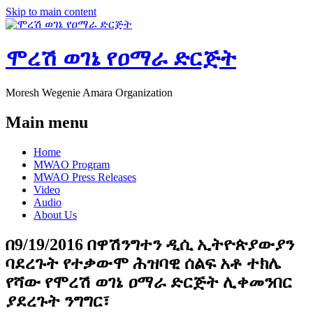
Skip to main content
ሞረሽ ወገኔ የዐማራ ድርጅት
Moresh Wegenie Amara Organization
Main menu
Home
MWAO Program
MWAO Press Releases
Video
Audio
About Us
በ9/19/2016 በዋሽንግተን ዲሲ ኢትዮጵያውያን
ባደረጉት የተቃውሞ ሕዝባዊ ሰልፍ አቶ ተክሌ
የሻው የሞረሽ ወገኔ ዐማራ ድርጅት ሊቀመንበር
ያደረጉት ንግግር፣