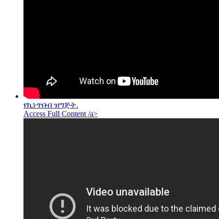
የኪነጥበብ ዝግጅት.
Access Full Content /a>