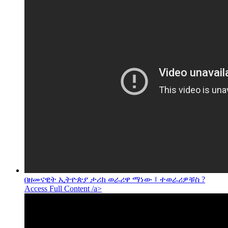
በዘመናዊት ኢትዮጵያ ታሪክ ወራሪዋ ማነው ፤ ተወራሪዎቹስ ?
Access Full Content /a>