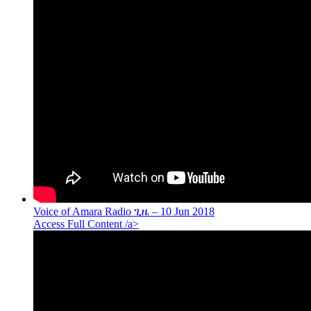
Voice of Amara Radio ጊዜ – 10 Jun 2018
Access Full Content /a>