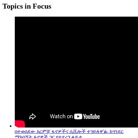
Topics in Focus
በተወሰደው እርምጃ ፋኖዎችና ሲቪሎች ተገድለዋ'ል- ከጎንደር
ማክሰኝት ፋኖዎች ጋር የተደረገ ቆይታ