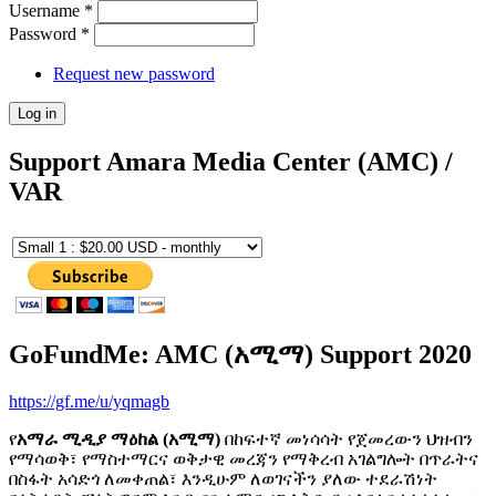
Username
*
Password
*
Request new password
Support Amara Media Center (AMC) /
VAR
GoFundMe: AMC (አሚማ) Support 2020
https://gf.me/u/yqmagb
የ
አማራ ሚዲያ ማዕከል (አሚማ)
በከፍተኛ መነሳሳት የጀመረውን ህዝብን
የማሳወቅ፣ የማስተማርና ወቅታዊ መረጃን የማቅረብ አገልግሎት በጥራትና
በስፋት አሳድጎ ለመቀጠል፣ እንዲሁም ለወገናችን ያለው ተደራሽነት