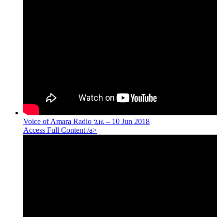
Voice of Amara Radio ጊዜ – 10 Jun 2018
Access Full Content /a>