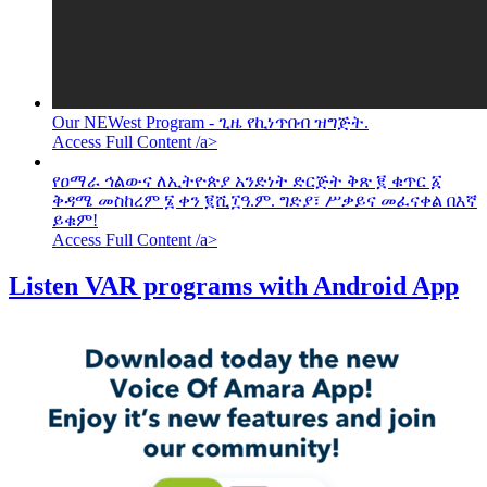
Our NEWest Program - ጊዜ የኪነጥበብ ዝግጅት.
Access Full Content /a>
የዐማራ ኅልውና ለኢትዮጵያ አንድነት ድርጅት ቅጽ ፪ ቁጥር ፩
ቅዳሜ መስከረም ፮ ቀን ፪ሺ፲ዓ.ም. ግድያ፣ ሥቃይና መፈናቀል በእኛ
ይቁም!
Access Full Content /a>
Listen VAR programs with Android App