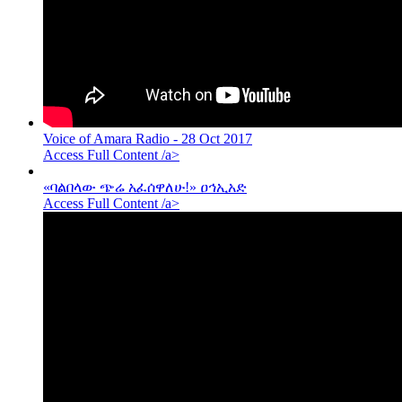
Voice of Amara Radio - 28 Oct 2017
Access Full Content /a>
«ባልበላው ጭሬ አፈሰዋለሁ!» ዐኅኢአድ
Access Full Content /a>