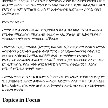
በሳትላይት ፕላትፎርም እንዲሆን ለማድረግ እቅድ ይዞ እየተንቀሳቀሰ ነው።
ለዚህም መሳካት የአማራ ሚዲያ ማእከል የእርስዎን ድጋፍ ይፈልጋል። ይህን
የአማራ ተቋም ለማጠንከር ሁሉም ኢትዮጵያዊ ሊደግፈው ይገባል ብለን
እናምናለን።
የአሚማ አቋም:
- ማንነትና ታሪኩን አውቆ፣ የሚኖርበትን ሁኔታ በትክክል ማየትና መረዳት
የሚችል ማህበረሰብ ማህበራዊ፣ የዛሬና መጻኢ ፖለቲካዊ፣ ኢኮኖሚያዊና
ማህበራዊ፣ ጥቅሙን ማስከበር ይችላል።
- የአማራ ሚዲያ ማዕከል (አሚማ) በመላው ኢትዮጵያ የሚኖረውን አማራ
ወገናችንን አንድነቱን ጠብቆ ተናቦ ማንነቱን፣ ህልውናውንንና የተፈጥሮ
መብቱን አስከብሮ፤ አማራ በረጅም ታሪኩ የገነባቸውን የአንድነትና
የአቃፊነት እሴቶቹን ተጠቅሞ ከለሎች ወገኖቹ ጋር በመተባበር ሰላም፣ ፍት
ህ፣ ዲሞክራሲ ይሰፈነባት ሀገር እንዲገነባ ለማገዝ በቁርጠኝነት እየሰራ
የሚገኝ የሚዲያ ተቋም ነው።
- አማራ ሚዲያ ማዕከል ሁሉም ኢትዮጵያውያን አንድነታቸውንና የረጅም
ጊዜ ያዳበሩትን አብሮነታቸውን መሰረት አድርገው ሰላም፣ ፍት ህ፣ እኩልነት
ከዳር እሰከዳር የሰፈነባት ጠንካራ ኢትዮጵያን አንዲገነቡ የራሱን አስተዋጽኦ
አያደረገ ይገኛል።
Topics in Focus