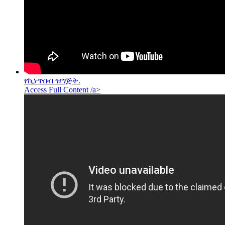
የኪነጥበብ ዝግጅት.
Access Full Content /a>