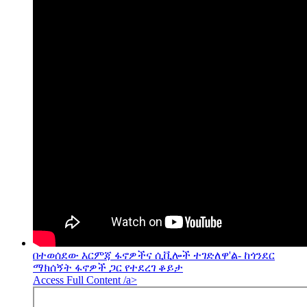
በተወሰደው እርምጃ ፋኖዎችና ሲቪሎች ተገድለዋ'ል- ከጎንደር
ማክሰኝት ፋኖዎች ጋር የተደረገ ቆይታ
Access Full Content /a>