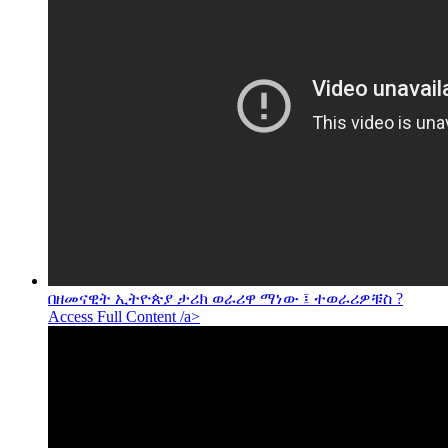
በዘመናዊት ኢትዮጵያ ታሪክ ወራሪዋ ማነው ፤ ተወራሪዎቹስ ?
Access Full Content /a>