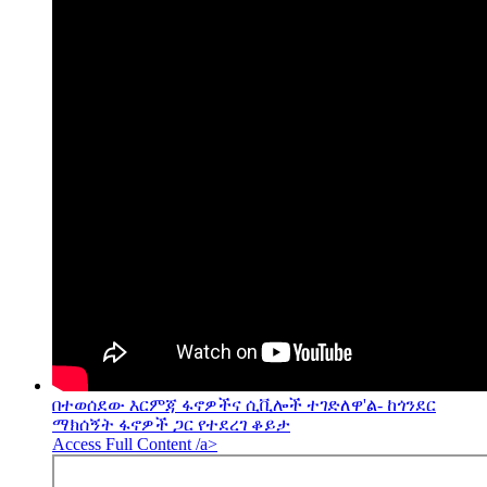
በተወሰደው እርምጃ ፋኖዎችና ሲቪሎች ተገድለዋ'ል- ከጎንደር
ማክሰኝት ፋኖዎች ጋር የተደረገ ቆይታ
Access Full Content /a>