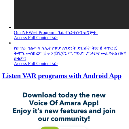
Our NEWest Program - ጊዜ የኪነጥበብ ዝግጅት.
Access Full Content /a>
የዐማራ ኅልውና ለኢትዮጵያ አንድነት ድርጅት ቅጽ ፪ ቁጥር ፩
ቅዳሜ መስከረም ፮ ቀን ፪ሺ፲ዓ.ም. ግድያ፣ ሥቃይና መፈናቀል በእኛ
ይቁም!
Access Full Content /a>
Listen VAR programs with Android App