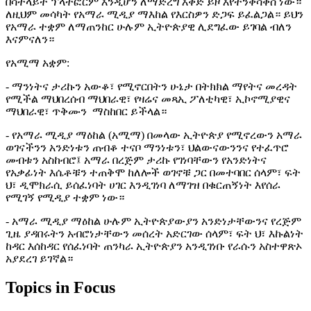
በሳትላይት ፕላትፎርም እንዲሆን ለማድረግ እቅድ ይዞ እየተንቀሳቀሰ ነው።
ለዚህም መሳካት የአማራ ሚዲያ ማእከል የእርስዎን ድጋፍ ይፈልጋል። ይህን
የአማራ ተቋም ለማጠንከር ሁሉም ኢትዮጵያዊ ሊደግፈው ይገባል ብለን
እናምናለን።
የአሚማ አቋም:
- ማንነትና ታሪኩን አውቆ፣ የሚኖርበትን ሁኔታ በትክክል ማየትና መረዳት
የሚችል ማህበረሰብ ማህበራዊ፣ የዛሬና መጻኢ ፖለቲካዊ፣ ኢኮኖሚያዊና
ማህበራዊ፣ ጥቅሙን ማስከበር ይችላል።
- የአማራ ሚዲያ ማዕከል (አሚማ) በመላው ኢትዮጵያ የሚኖረውን አማራ
ወገናችንን አንድነቱን ጠብቆ ተናቦ ማንነቱን፣ ህልውናውንንና የተፈጥሮ
መብቱን አስከብሮ፤ አማራ በረጅም ታሪኩ የገነባቸውን የአንድነትና
የአቃፊነት እሴቶቹን ተጠቅሞ ከለሎች ወገኖቹ ጋር በመተባበር ሰላም፣ ፍት
ህ፣ ዲሞክራሲ ይሰፈነባት ሀገር እንዲገነባ ለማገዝ በቁርጠኝነት እየሰራ
የሚገኝ የሚዲያ ተቋም ነው።
- አማራ ሚዲያ ማዕከል ሁሉም ኢትዮጵያውያን አንድነታቸውንና የረጅም
ጊዜ ያዳበሩትን አብሮነታቸውን መሰረት አድርገው ሰላም፣ ፍት ህ፣ እኩልነት
ከዳር እሰከዳር የሰፈነባት ጠንካራ ኢትዮጵያን አንዲገነቡ የራሱን አስተዋጽኦ
አያደረገ ይገኛል።
Topics in Focus