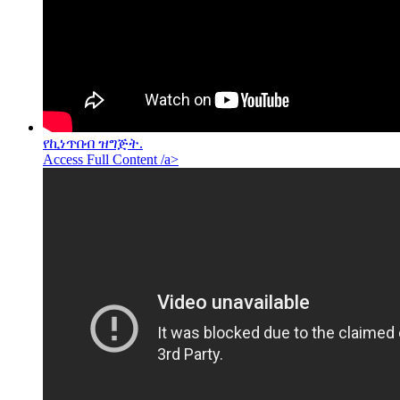
የኪነጥበብ ዝግጅት.
Access Full Content /a>