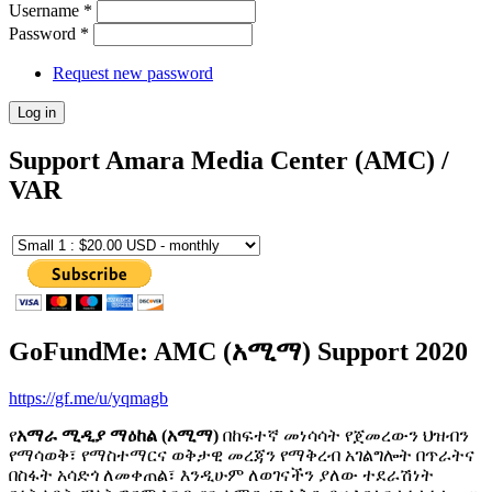
Username
*
Password
*
Request new password
Support Amara Media Center (AMC) /
VAR
GoFundMe: AMC (አሚማ) Support 2020
https://gf.me/u/yqmagb
የ
አማራ ሚዲያ ማዕከል (አሚማ)
በከፍተኛ መነሳሳት የጀመረውን ህዝብን
የማሳወቅ፣ የማስተማርና ወቅታዊ መረጃን የማቅረብ አገልግሎት በጥራትና
በስፋት አሳድጎ ለመቀጠል፣ እንዲሁም ለወገናችን ያለው ተደራሽነት