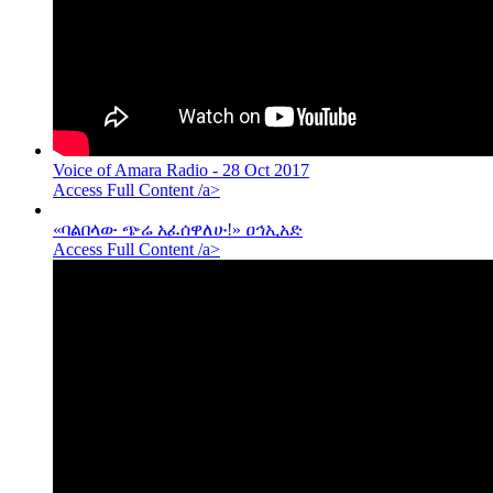
Voice of Amara Radio - 28 Oct 2017
Access Full Content /a>
«ባልበላው ጭሬ አፈሰዋለሁ!» ዐኅኢአድ
Access Full Content /a>