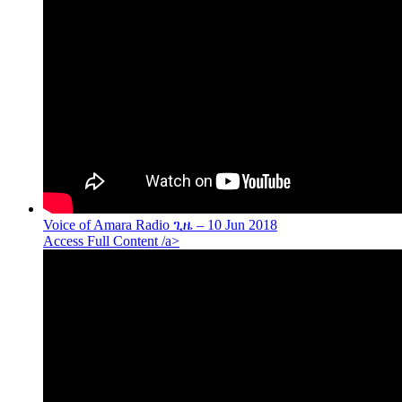
Voice of Amara Radio ጊዜ – 10 Jun 2018
Access Full Content /a>