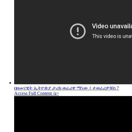
በዘመናዊት ኢትዮጵያ ታሪክ ወራሪዋ ማነው ፤ ተወራሪዎቹስ ?
Access Full Content /a>