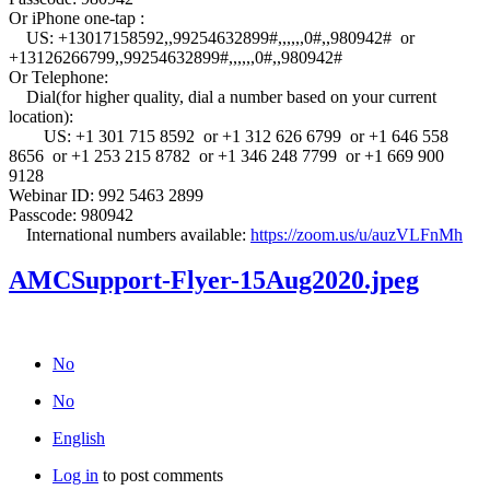
Or iPhone one-tap :
US: +13017158592,,99254632899#,,,,,,0#,,980942# or
+13126266799,,99254632899#,,,,,,0#,,980942#
Or Telephone:
Dial(for higher quality, dial a number based on your current
location):
US: +1 301 715 8592 or +1 312 626 6799 or +1 646 558
8656 or +1 253 215 8782 or +1 346 248 7799 or +1 669 900
9128
Webinar ID: 992 5463 2899
Passcode: 980942
International numbers available:
https://zoom.us/u/auzVLFnMh
AMCSupport-Flyer-15Aug2020.jpeg
No
No
English
Log in
to post comments