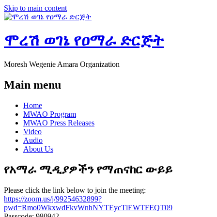
Skip to main content
ሞረሽ ወገኔ የዐማራ ድርጅት
Moresh Wegenie Amara Organization
Main menu
Home
MWAO Program
MWAO Press Releases
Video
Audio
About Us
የአማራ ሚዲያዎችን የማጠናከር ውይይ
Please click the link below to join the meeting:
https://zoom.us/j/99254632899?
pwd=Rmo0WkxwdFkvWnhNYTEycTlEWTFEQT09
Passcode: 980942