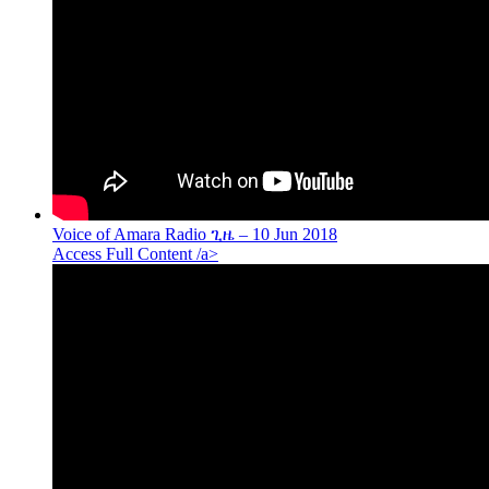
Voice of Amara Radio ጊዜ – 10 Jun 2018
Access Full Content /a>