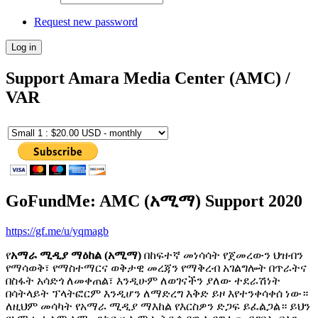
Request new password
Support Amara Media Center (AMC) /
VAR
GoFundMe: AMC (አሚማ) Support 2020
https://gf.me/u/yqmagb
የ
አማራ ሚዲያ ማዕከል (አሚማ)
በከፍተኛ መነሳሳት የጀመረውን ህዝብን
የማሳወቅ፣ የማስተማርና ወቅታዊ መረጃን የማቅረብ አገልግሎት በጥራትና
በስፋት አሳድጎ ለመቀጠል፣ እንዲሁም ለወገናችን ያለው ተደራሽነት
በሳትላይት ፕላትፎርም እንዲሆን ለማድረግ እቅድ ይዞ እየተንቀሳቀሰ ነው።
ለዚህም መሳካት የአማራ ሚዲያ ማእከል የእርስዎን ድጋፍ ይፈልጋል። ይህን