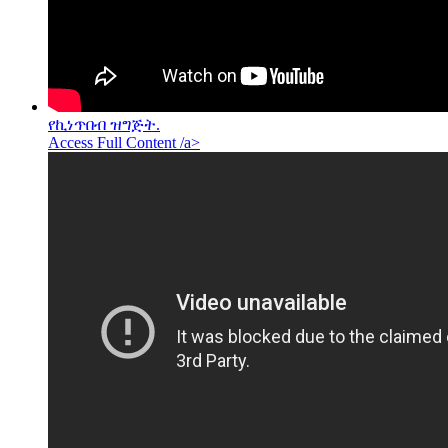
የኪነጥበብ ዝግጅት.
Access Full Content /a>