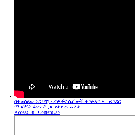
በተወሰደው እርምጃ ፋኖዎችና ሲቪሎች ተገድለዋ'ል- ከጎንደር
ማክሰኝት ፋኖዎች ጋር የተደረገ ቆይታ
Access Full Content /a>