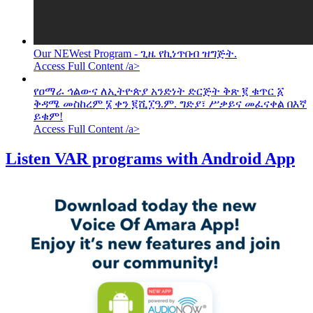
Our NEWest Program - ጊዜ የኪነጥበብ ዝግጅት.
Access Full Content /a>
የዐማራ ኅልውና ለኢትዮጵያ አንድነት ድርጅት ቅጽ ፪ ቁጥር ፩
ቅዳሜ መስከረም ፮ ቀን ፪ሺ፲ዓ.ም. ግድያ፣ ሥቃይና መፈናቀል በእኛ
ይቁም!
Access Full Content /a>
Listen VAR programs with Android App