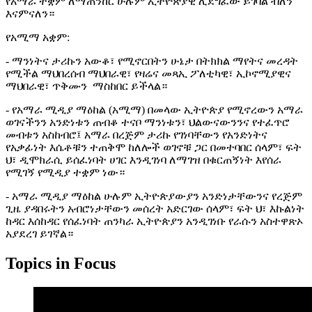
የአማራ ተቋም ለማጠንከር ሁሉም ኢትዮጵያዊ ሊደግፈው ይገባል ብለን
እናምናለን።
የአሚማ አቋም:
- ማንነትና ታሪኩን አውቆ፣ የሚኖርበትን ሁኔታ በትክክል ማየትና መረዳት
የሚችል ማህበረሰብ ማህበራዊ፣ የዛሬና መጻኢ ፖለቲካዊ፣ ኢኮኖሚያዊና
ማህበራዊ፣ ጥቅሙን ማስከበር ይችላል።
- የአማራ ሚዲያ ማዕከል (አሚማ) በመላው ኢትዮጵያ የሚኖረውን አማራ
ወገናችንን አንድነቱን ጠብቆ ተናቦ ማንነቱን፣ ህልውናውንንና የተፈጥሮ
መብቱን አስከብሮ፤ አማራ በረጅም ታሪኩ የገነባቸውን የአንድነትና
የአቃፊነት እሴቶቹን ተጠቅሞ ከለሎች ወገኖቹ ጋር በመተባበር ሰላም፣ ፍት
ህ፣ ዲሞክራሲ ይሰፈነባት ሀገር እንዲገነባ ለማገዝ በቁርጠኝነት እየሰራ
የሚገኝ የሚዲያ ተቋም ነው።
- አማራ ሚዲያ ማዕከል ሁሉም ኢትዮጵያውያን አንድነታቸውንና የረጅም
ጊዜ ያዳበሩትን አብሮነታቸውን መሰረት አድርገው ሰላም፣ ፍት ህ፣ እኩልነት
ከዳር እሰከዳር የሰፈነባት ጠንካራ ኢትዮጵያን አንዲገነቡ የራሱን አስተዋጽኦ
አያደረገ ይገኛል።
Topics in Focus