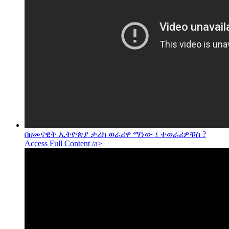
በዘመናዊት ኢትዮጵያ ታሪክ ወራሪዋ ማነው ፤ ተወራሪዎቹስ ?
Access Full Content /a>