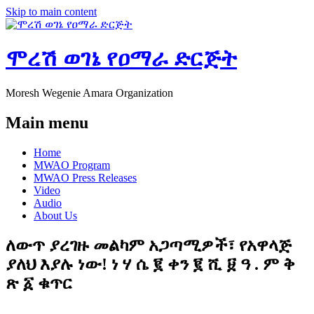
Skip to main content
ሞረሽ ወገኔ የዐማራ ድርጅት
Moresh Wegenie Amara Organization
Main menu
Home
MWAO Program
MWAO Press Releases
Video
Audio
About Us
ለውጥ ያረገዙ መልካም አጋጣሚዎች፣ የአዋላጅ
ያለህ እያሉ ነው! ነ ሃ ሴ ፪ ቀን ፪ ሺ ፱ ዓ . ም ቅ
ጽ ፩ ቁጥር