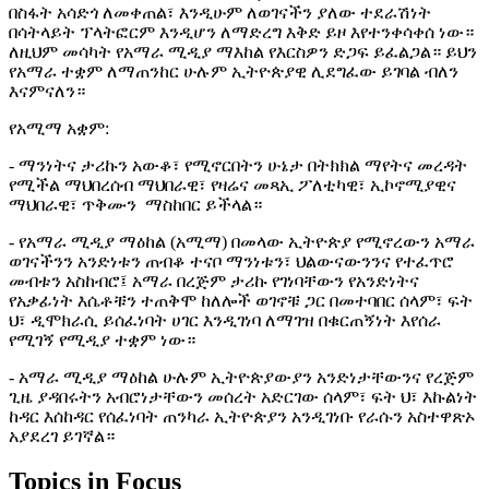
በስፋት አሳድጎ ለመቀጠል፣ እንዲሁም ለወገናችን ያለው ተደራሽነት
በሳትላይት ፕላትፎርም እንዲሆን ለማድረግ እቅድ ይዞ እየተንቀሳቀሰ ነው።
ለዚህም መሳካት የአማራ ሚዲያ ማእከል የእርስዎን ድጋፍ ይፈልጋል። ይህን
የአማራ ተቋም ለማጠንከር ሁሉም ኢትዮጵያዊ ሊደግፈው ይገባል ብለን
እናምናለን።
የአሚማ አቋም:
- ማንነትና ታሪኩን አውቆ፣ የሚኖርበትን ሁኔታ በትክክል ማየትና መረዳት
የሚችል ማህበረሰብ ማህበራዊ፣ የዛሬና መጻኢ ፖለቲካዊ፣ ኢኮኖሚያዊና
ማህበራዊ፣ ጥቅሙን ማስከበር ይችላል።
- የአማራ ሚዲያ ማዕከል (አሚማ) በመላው ኢትዮጵያ የሚኖረውን አማራ
ወገናችንን አንድነቱን ጠብቆ ተናቦ ማንነቱን፣ ህልውናውንንና የተፈጥሮ
መብቱን አስከብሮ፤ አማራ በረጅም ታሪኩ የገነባቸውን የአንድነትና
የአቃፊነት እሴቶቹን ተጠቅሞ ከለሎች ወገኖቹ ጋር በመተባበር ሰላም፣ ፍት
ህ፣ ዲሞክራሲ ይሰፈነባት ሀገር እንዲገነባ ለማገዝ በቁርጠኝነት እየሰራ
የሚገኝ የሚዲያ ተቋም ነው።
- አማራ ሚዲያ ማዕከል ሁሉም ኢትዮጵያውያን አንድነታቸውንና የረጅም
ጊዜ ያዳበሩትን አብሮነታቸውን መሰረት አድርገው ሰላም፣ ፍት ህ፣ እኩልነት
ከዳር እሰከዳር የሰፈነባት ጠንካራ ኢትዮጵያን አንዲገነቡ የራሱን አስተዋጽኦ
አያደረገ ይገኛል።
Topics in Focus