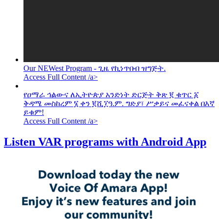
Our NEWest Program - ጊዜ የኪነጥበብ ዝግጅት.
Access Full Content /a>
የዐማራ ኅልውና ለኢትዮጵያ አንድነት ድርጅት ቅጽ ፪ ቁጥር ፩
ቅዳሜ መስከረም ፮ ቀን ፪ሺ፲ዓ.ም. ግድያ፣ ሥቃይና መፈናቀል በእኛ
ይቁም!
Access Full Content /a>
Listen VAR programs with Android App