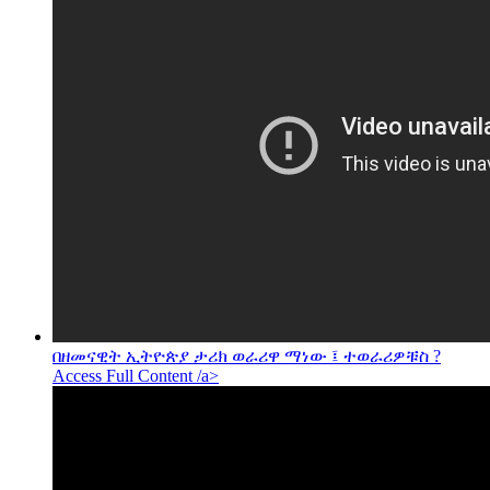
በዘመናዊት ኢትዮጵያ ታሪክ ወራሪዋ ማነው ፤ ተወራሪዎቹስ ?
Access Full Content /a>