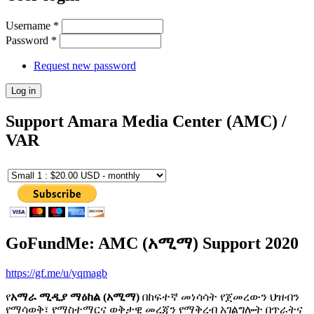
Username
*
Password
*
Request new password
Support Amara Media Center (AMC) /
VAR
GoFundMe: AMC (አሚማ) Support 2020
https://gf.me/u/yqmagb
የ
አማራ ሚዲያ ማዕከል (አሚማ)
በከፍተኛ መነሳሳት የጀመረውን ህዝብን
የማሳወቅ፣ የማስተማርና ወቅታዊ መረጃን የማቅረብ አገልግሎት በጥራትና