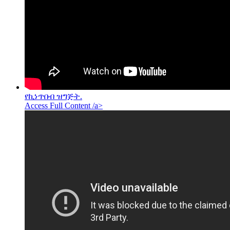
የኪነጥበብ ዝግጅት.
Access Full Content /a>