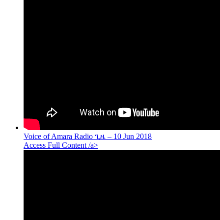
Voice of Amara Radio ጊዜ – 10 Jun 2018
Access Full Content /a>