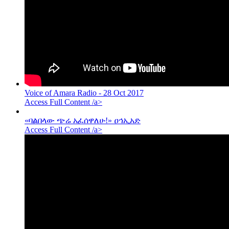
Voice of Amara Radio - 28 Oct 2017
Access Full Content /a>
«ባልበላው ጭሬ አፈሰዋለሁ!» ዐኅኢአድ
Access Full Content /a>