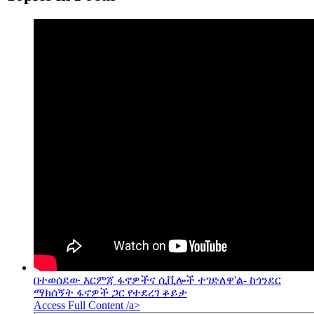
በተወሰደው እርምጃ ፋኖዎችና ሲቪሎች ተገድለዋ'ል- ከጎንደር
ማክሰኝት ፋኖዎች ጋር የተደረገ ቆይታ
Access Full Content /a>