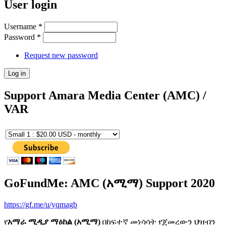
User login
Username
*
Password
*
Request new password
Support Amara Media Center (AMC) /
VAR
GoFundMe: AMC (አሚማ) Support 2020
https://gf.me/u/yqmagb
የ
አማራ ሚዲያ ማዕከል (አሚማ)
በከፍተኛ መነሳሳት የጀመረውን ህዝብን