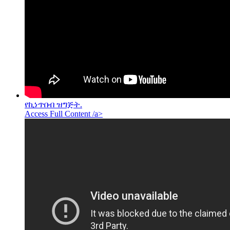
የኪነጥበብ ዝግጅት.
Access Full Content /a>