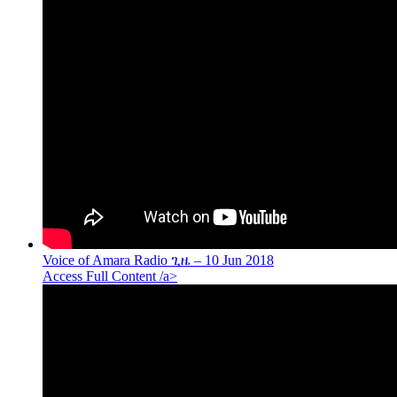
Voice of Amara Radio ጊዜ – 10 Jun 2018
Access Full Content /a>