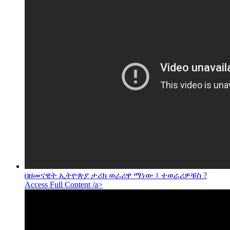
በዘመናዊት ኢትዮጵያ ታሪክ ወራሪዋ ማነው ፤ ተወራሪዎቹስ ?
Access Full Content /a>