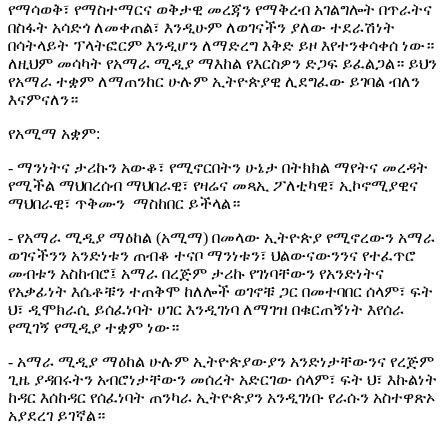
የማሳወቅ፣ የማስተማርና ወቅታዊ መረጃን የማቅረብ አገልግሎት በጥራትና
በስፋት አሳድጎ ለመቀጠል፣ እንዲሁም ለወገናችን ያለው ተደራሽነት
በሳትላይት ፕላትፎርም እንዲሆን ለማድረግ እቅድ ይዞ እየተንቀሳቀሰ ነው።
ለዚህም መሳካት የአማራ ሚዲያ ማእከል የእርስዎን ድጋፍ ይፈልጋል። ይህን
የአማራ ተቋም ለማጠንከር ሁሉም ኢትዮጵያዊ ሊደግፈው ይገባል ብለን
እናምናለን።
የአሚማ አቋም:
- ማንነትና ታሪኩን አውቆ፣ የሚኖርበትን ሁኔታ በትክክል ማየትና መረዳት
የሚችል ማህበረሰብ ማህበራዊ፣ የዛሬና መጻኢ ፖለቲካዊ፣ ኢኮኖሚያዊና
ማህበራዊ፣ ጥቅሙን ማስከበር ይችላል።
- የአማራ ሚዲያ ማዕከል (አሚማ) በመላው ኢትዮጵያ የሚኖረውን አማራ
ወገናችንን አንድነቱን ጠብቆ ተናቦ ማንነቱን፣ ህልውናውንንና የተፈጥሮ
መብቱን አስከብሮ፤ አማራ በረጅም ታሪኩ የገነባቸውን የአንድነትና
የአቃፊነት እሴቶቹን ተጠቅሞ ከለሎች ወገኖቹ ጋር በመተባበር ሰላም፣ ፍት
ህ፣ ዲሞክራሲ ይሰፈነባት ሀገር እንዲገነባ ለማገዝ በቁርጠኝነት እየሰራ
የሚገኝ የሚዲያ ተቋም ነው።
- አማራ ሚዲያ ማዕከል ሁሉም ኢትዮጵያውያን አንድነታቸውንና የረጅም
ጊዜ ያዳበሩትን አብሮነታቸውን መሰረት አድርገው ሰላም፣ ፍት ህ፣ እኩልነት
ከዳር እሰከዳር የሰፈነባት ጠንካራ ኢትዮጵያን አንዲገነቡ የራሱን አስተዋጽኦ
አያደረገ ይገኛል።