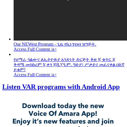
Our NEWest Program - ጊዜ የኪነጥበብ ዝግጅት.
Access Full Content /a>
የዐማራ ኅልውና ለኢትዮጵያ አንድነት ድርጅት ቅጽ ፪ ቁጥር ፩
ቅዳሜ መስከረም ፮ ቀን ፪ሺ፲ዓ.ም. ግድያ፣ ሥቃይና መፈናቀል በእኛ
ይቁም!
Access Full Content /a>
Listen VAR programs with Android App