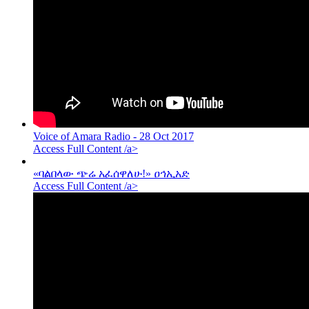
Voice of Amara Radio - 28 Oct 2017
Access Full Content /a>
«ባልበላው ጭሬ አፈሰዋለሁ!» ዐኅኢአድ
Access Full Content /a>