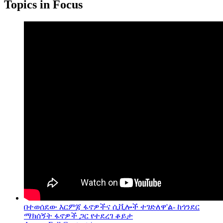
Topics in Focus
በተወሰደው እርምጃ ፋኖዎችና ሲቪሎች ተገድለዋ'ል- ከጎንደር
ማክሰኝት ፋኖዎች ጋር የተደረገ ቆይታ