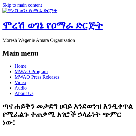
Skip to main content
ሞረሽ ወገኔ የዐማራ ድርጅት
Moresh Wegenie Amara Organization
Main menu
Home
MWAO Program
MWAO Press Releases
Video
Audio
About Us
ጣና ሐይቅን መታደግ ዐባይ እንደወንዝ እንዲቀጥል
የሚፈልጉ ተጠቃሚ አገሮች ኃላፊነት ጭምር
ነው!