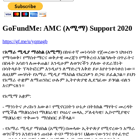
GoFundMe: AMC (አሚማ) Support 2020
https://gf.me/u/yqmagb
የ
አማራ ሚዲያ ማዕከል (አሚማ)
በከፍተኛ መነሳሳት የጀመረውን ህዝብን
የማሳወቅ፣ የማስተማርና ወቅታዊ መረጃን የማቅረብ አገልግሎት በጥራትና
በስፋት አሳድጎ ለመቀጠል፣ እንዲሁም ለወገናችን ያለው ተደራሽነት
በሳትላይት ፕላትፎርም እንዲሆን ለማድረግ እቅድ ይዞ እየተንቀሳቀሰ ነው።
ለዚህም መሳካት የአማራ ሚዲያ ማእከል የእርስዎን ድጋፍ ይፈልጋል። ይህን
የአማራ ተቋም ለማጠንከር ሁሉም ኢትዮጵያዊ ሊደግፈው ይገባል ብለን
እናምናለን።
የአሚማ አቋም:
- ማንነትና ታሪኩን አውቆ፣ የሚኖርበትን ሁኔታ በትክክል ማየትና መረዳት
የሚችል ማህበረሰብ ማህበራዊ፣ የዛሬና መጻኢ ፖለቲካዊ፣ ኢኮኖሚያዊና
ማህበራዊ፣ ጥቅሙን ማስከበር ይችላል።
- የአማራ ሚዲያ ማዕከል (አሚማ) በመላው ኢትዮጵያ የሚኖረውን አማራ
ወገናችንን አንድነቱን ጠብቆ ተናቦ ማንነቱን፣ ህልውናውንንና የተፈጥሮ