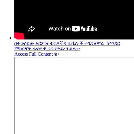
በተወሰደው እርምጃ ፋኖዎችና ሲቪሎች ተገድለዋ'ል- ከጎንደር
ማክሰኝት ፋኖዎች ጋር የተደረገ ቆይታ
Access Full Content /a>