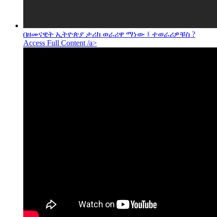
በዘመናዊት ኢትዮጵያ ታሪክ ወራሪዋ ማነው ፤ ተወራሪዎቹስ ?
Access Full Content /a>