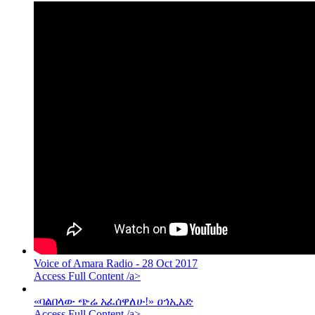
Voice of Amara Radio - 28 Oct 2017
Access Full Content /a>
«ባልበላው ጭሬ አፈሰዋለሁ!» ዐኅኢአድ
Access Full Content /a>