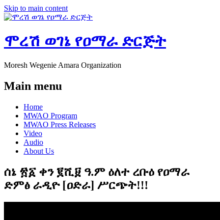
Skip to main content
ሞረሽ ወገኔ የዐማራ ድርጅት
Moresh Wegenie Amara Organization
Main menu
Home
MWAO Program
MWAO Press Releases
Video
Audio
About Us
ሰኔ ፳፩ ቀን ፪ሺ፱ ዓ.ም ዕለተ ረቡዕ የዐማራ
ድምፅ ራዲዮ [ዐድራ] ሥርጭት!!!