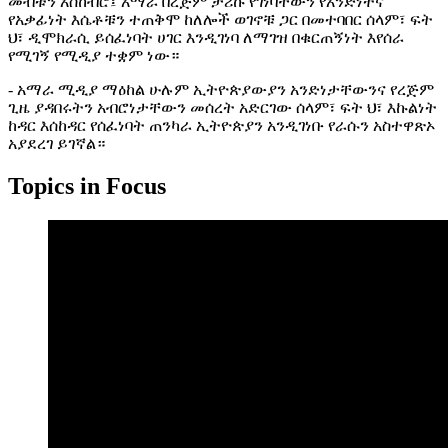
መብቱን አስከብሮ፤ አማራ በረጅም ታሪኩ የገነባቸውን የአንድነትና
የአቃፊነት እሴቶቹን ተጠቅሞ ከለሎች ወገኖቹ ጋር በመተባበር ሰላም፣ ፍት
ህ፣ ዲሞክራሲ ይሰፈነባት ሀገር እንዲገነባ ለማገዝ በቁርጠኝነት እየሰራ
የሚገኝ የሚዲያ ተቋም ነው።
- አማራ ሚዲያ ማዕከል ሁሉም ኢትዮጵያውያን አንድነታቸውንና የረጅም
ጊዜ ያዳበሩትን አብሮነታቸውን መሰረት አድርገው ሰላም፣ ፍት ህ፣ እኩልነት
ከዳር እሰከዳር የሰፈነባት ጠንካራ ኢትዮጵያን አንዲገነቡ የራሱን አስተዋጽኦ
አያደረገ ይገኛል።
Topics in Focus