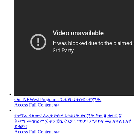
Our NEWest Program - ጊዜ የኪነጥበብ ዝግጅት.
Access Full Content /a>
የዐማራ ኅልውና ለኢትዮጵያ አንድነት ድርጅት ቅጽ ፪ ቁጥር ፩
ቅዳሜ መስከረም ፮ ቀን ፪ሺ፲ዓ.ም. ግድያ፣ ሥቃይና መፈናቀል በእኛ
ይቁም!
Access Full Content /a>