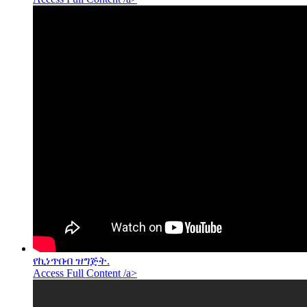
የኪነጥበብ ዝግጅት.
Access Full Content /a>