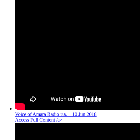
Voice of Amara Radio ጊዜ – 10 Jun 2018
Access Full Content /a>