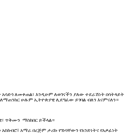
 አሳድጎ ለመቀጠል፣ እንዲሁም ለወገናችን ያለው ተደራሽነት በሳትላይት
ም ለማጠንከር ሁሉም ኢትዮጵያዊ ሊደግፈው ይገባል ብለን እናምናለን።
ራዊ፣ ጥቅሙን ማስከበር ይችላል።
አስከብሮ፤ አማራ በረጅም ታሪኩ የገነባቸውን የአንድነትና የአቃፊነት