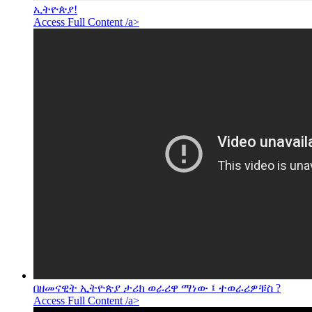
ኢትዮጵያ!
Access Full Content /a>
በዘመናዊት ኢትዮጵያ ታሪክ ወራሪዋ ማነው ፤ ተወራሪዎቹስ ?
Access Full Content /a>