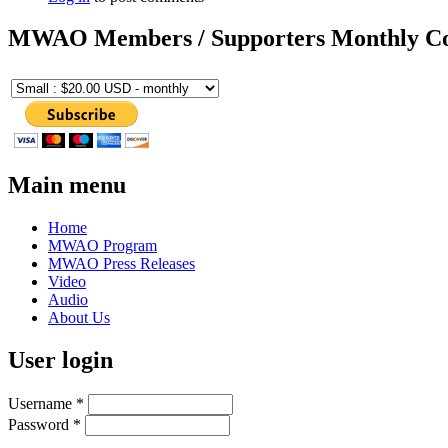
MWAO Members / Supporters Monthly Co
Main menu
Home
MWAO Program
MWAO Press Releases
Video
Audio
About Us
User login
Username
*
Password
*