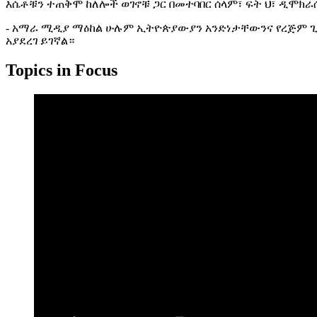
እሴቶቹን ተጠቅሞ ከለሎች ወገኖቹ ጋር በመተባበር ሰላም፣ ፍት ህ፣ ዲሞክራሲ
- አማራ ሚዲያ ማዕከል ሁሉም ኢትዮጵያውያን አንድነታቸውንና የረጅም ጊዜ 
አያደረገ ይገኛል።
Topics in Focus