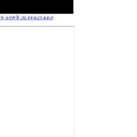
ት ፋኖዎች ጋር የተደረገ ቆይታ