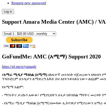
Request new password
Support Amara Media Center (AMC) / V
GoFundMe: AMC (አሚማ) Support 2020
https://gf.me/u/yqmagb
የ
አማራ ሚዲያ ማዕከል (አሚማ)
በከፍተኛ መነሳሳት የጀመረውን ህዝብን የ
ፕላትፎርም እንዲሆን ለማድረግ እቅድ ይዞ እየተንቀሳቀሰ ነው። ለዚህም መ
የአሚማ አቋም:
- ማንነትና ታሪኩን አውቆ፣ የሚኖርበትን ሁኔታ በትክክል ማየትና መረዳት 
- የአማራ ሚዲያ ማዕከል (አሚማ) በመላው ኢትዮጵያ የሚኖረውን አማራ ወገ