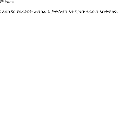
ቋም ነው።
እሰከዳር የሰፈነባት ጠንካራ ኢትዮጵያን አንዲገነቡ የራሱን አስተዋጽኦ