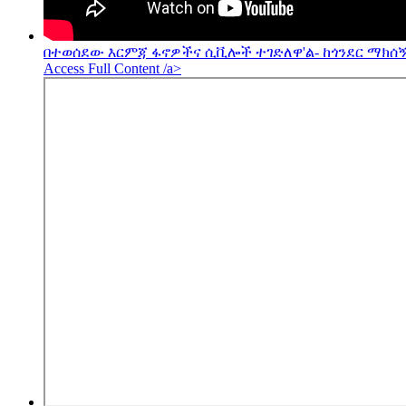
በተወሰደው እርምጃ ፋኖዎችና ሲቪሎች ተገድለዋ'ል- ከጎንደር ማክሰኝ
Access Full Content /a>