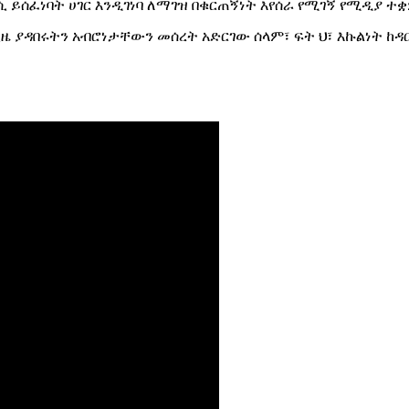
 ይሰፈነባት ሀገር እንዲገነባ ለማገዝ በቁርጠኝነት እየሰራ የሚገኝ የሚዲያ ተ
ያዳበሩትን አብሮነታቸውን መሰረት አድርገው ሰላም፣ ፍት ህ፣ እኩልነት ከዳር 