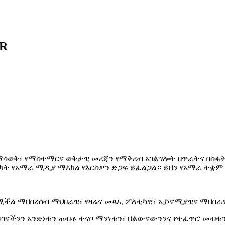
AR
ማሳወቅ፣ የማስተማርና ወቅታዊ መረጃን የማቅረብ አገልግሎት በጥራትና በስፋት
ሳካት የአማራ ሚዲያ ማእከል የእርስዎን ድጋፍ ይፈልጋል። ይህን የአማራ ተቋ
የሚችል ማህበረሰብ ማህበራዊ፣ የዛሬና መጻኢ ፖለቲካዊ፣ ኢኮኖሚያዊና ማህበ
ናችንን አንድነቱን ጠብቆ ተናቦ ማንነቱን፣ ህልውናውንንና የተፈጥሮ መብቱን 