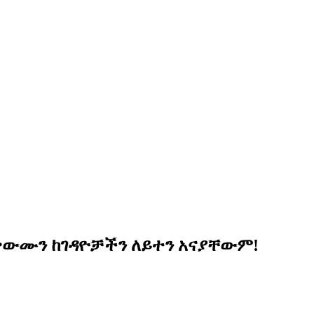
ቃውሙን ከገዳዮቻችን ለይተን አናያቸውም!