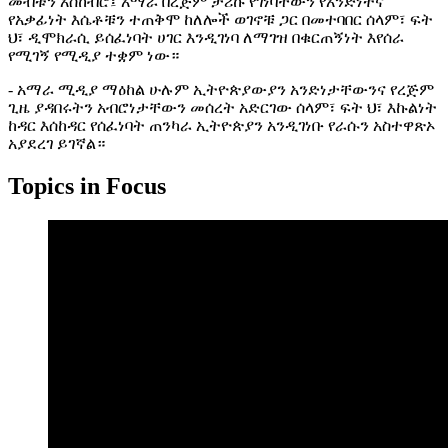
መብቱን አስከብሮ፤ አማራ በረጅም ታሪኩ የገነባቸውን የአንድነትና
የአቃፊነት እሴቶቹን ተጠቅሞ ከለሎች ወገኖቹ ጋር በመተባበር ሰላም፣ ፍት
ህ፣ ዲሞክራሲ ይሰፈነባት ሀገር እንዲገነባ ለማገዝ በቁርጠኝነት እየሰራ
የሚገኝ የሚዲያ ተቋም ነው።
- አማራ ሚዲያ ማዕከል ሁሉም ኢትዮጵያውያን አንድነታቸውንና የረጅም
ጊዜ ያዳበሩትን አብሮነታቸውን መሰረት አድርገው ሰላም፣ ፍት ህ፣ እኩልነት
ከዳር እሰከዳር የሰፈነባት ጠንካራ ኢትዮጵያን አንዲገነቡ የራሱን አስተዋጽኦ
አያደረገ ይገኛል።
Topics in Focus