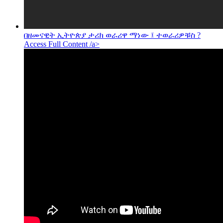
በዘመናዊት ኢትዮጵያ ታሪክ ወራሪዋ ማነው ፤ ተወራሪዎቹስ ?
Access Full Content /a>