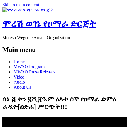
Skip to main content
ሞረሽ ወገኔ የዐማራ ድርጅት
Moresh Wegenie Amara Organization
Main menu
Home
MWAO Program
MWAO Press Releases
Video
Audio
About Us
ሰኔ ፭ ቀን ፪ሺ፱ዓ.ም ዕለተ ሰኞ የዐማራ ድምፅ
ራዲዮ[ዐድራ] ሥርጭት!!!