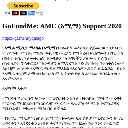
GoFundMe: AMC (አሚማ) Support 2020
https://gf.me/u/yqmagb
የ
አማራ ሚዲያ ማዕከል (አሚማ)
በከፍተኛ መነሳሳት የጀመረውን ህዝብን
የማሳወቅ፣ የማስተማርና ወቅታዊ መረጃን የማቅረብ አገልግሎት በጥራትና
በስፋት አሳድጎ ለመቀጠል፣ እንዲሁም ለወገናችን ያለው ተደራሽነት
በሳትላይት ፕላትፎርም እንዲሆን ለማድረግ እቅድ ይዞ እየተንቀሳቀሰ ነው።
ለዚህም መሳካት የአማራ ሚዲያ ማእከል የእርስዎን ድጋፍ ይፈልጋል። ይህን
የአማራ ተቋም ለማጠንከር ሁሉም ኢትዮጵያዊ ሊደግፈው ይገባል ብለን
እናምናለን።
የአሚማ አቋም:
- ማንነትና ታሪኩን አውቆ፣ የሚኖርበትን ሁኔታ በትክክል ማየትና መረዳት
የሚችል ማህበረሰብ ማህበራዊ፣ የዛሬና መጻኢ ፖለቲካዊ፣ ኢኮኖሚያዊና
ማህበራዊ፣ ጥቅሙን ማስከበር ይችላል።
- የአማራ ሚዲያ ማዕከል (አሚማ) በመላው ኢትዮጵያ የሚኖረውን አማራ
ወገናችንን አንድነቱን ጠብቆ ተናቦ ማንነቱን፣ ህልውናውንንና የተፈጥሮ