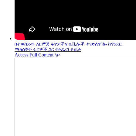
በተወሰደው እርምጃ ፋኖዎችና ሲቪሎች ተገድለዋ'ል- ከጎንደር
ማክሰኝት ፋኖዎች ጋር የተደረገ ቆይታ
Access Full Content /a>