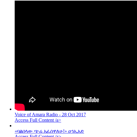
Voice of Amara Radio - 28 Oct 2017
Access Full Content /a>
«ባልበላው ጭሬ አፈሰዋለሁ!» ዐኅኢአድ
Access Full Content /a>