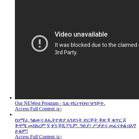
Our NEWest Program - ጊዜ የኪነጥበብ ዝግጅት.
Access Full Content /a>
የዐማራ ኅልውና ለኢትዮጵያ አንድነት ድርጅት ቅጽ ፪ ቁጥር ፩
ቅዳሜ መስከረም ፮ ቀን ፪ሺ፲ዓ.ም. ግድያ፣ ሥቃይና መፈናቀል በእኛ
ይቁም!
Access Full Content /a>