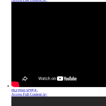
የኪነጥበብ ዝግጅት.
Access Full Content /a>