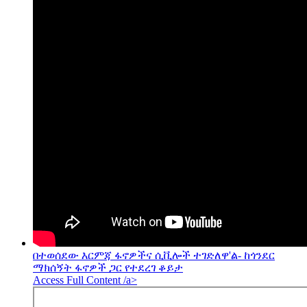
በተወሰደው እርምጃ ፋኖዎችና ሲቪሎች ተገድለዋ'ል- ከጎንደር
ማክሰኝት ፋኖዎች ጋር የተደረገ ቆይታ
Access Full Content /a>