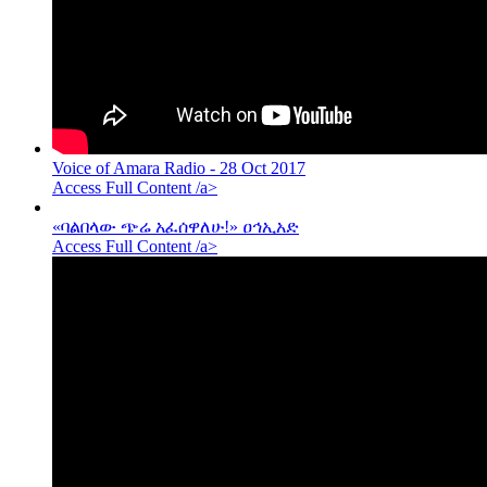
Voice of Amara Radio - 28 Oct 2017
Access Full Content /a>
«ባልበላው ጭሬ አፈሰዋለሁ!» ዐኅኢአድ
Access Full Content /a>