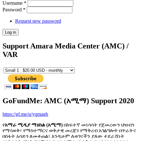
Username
*
Password
*
Request new password
Support Amara Media Center (AMC) /
VAR
GoFundMe: AMC (አሚማ) Support 2020
https://gf.me/u/yqmagb
የ
አማራ ሚዲያ ማዕከል (አሚማ)
በከፍተኛ መነሳሳት የጀመረውን ህዝብን
የማሳወቅ፣ የማስተማርና ወቅታዊ መረጃን የማቅረብ አገልግሎት በጥራትና
በስፋት አሳድጎ ለመቀጠል፣ እንዲሁም ለወገናችን ያለው ተደራሽነት