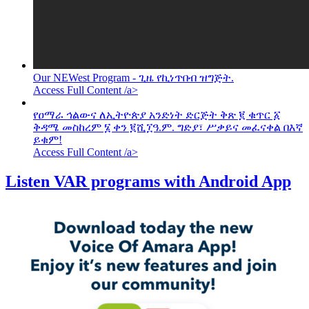
Our NEWest Program - ጊዜ የኪነጥበብ ዝግጅት.
Access Full Content /a>
የዐማራ ኅልውና ለኢትዮጵያ አንድነት ድርጅት ቅጽ ፪ ቁጥር ፩
ቅዳሜ መስከረም ፮ ቀን ፪ሺ፲ዓ.ም. ግድያ፣ ሥቃይና መፈናቀል በእኛ
ይቁም!
Access Full Content /a>
Listen VAR programs with Android App