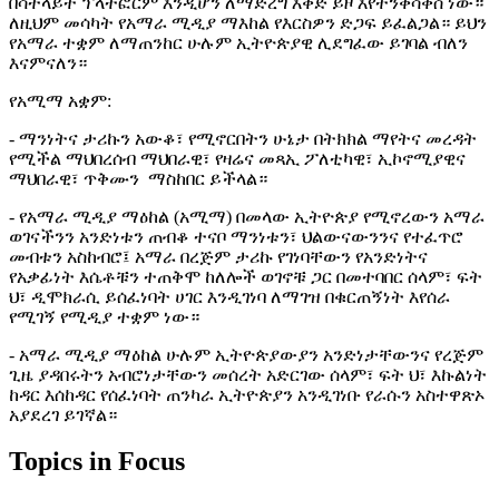
በሳትላይት ፕላትፎርም እንዲሆን ለማድረግ እቅድ ይዞ እየተንቀሳቀሰ ነው።
ለዚህም መሳካት የአማራ ሚዲያ ማእከል የእርስዎን ድጋፍ ይፈልጋል። ይህን
የአማራ ተቋም ለማጠንከር ሁሉም ኢትዮጵያዊ ሊደግፈው ይገባል ብለን
እናምናለን።
የአሚማ አቋም:
- ማንነትና ታሪኩን አውቆ፣ የሚኖርበትን ሁኔታ በትክክል ማየትና መረዳት
የሚችል ማህበረሰብ ማህበራዊ፣ የዛሬና መጻኢ ፖለቲካዊ፣ ኢኮኖሚያዊና
ማህበራዊ፣ ጥቅሙን ማስከበር ይችላል።
- የአማራ ሚዲያ ማዕከል (አሚማ) በመላው ኢትዮጵያ የሚኖረውን አማራ
ወገናችንን አንድነቱን ጠብቆ ተናቦ ማንነቱን፣ ህልውናውንንና የተፈጥሮ
መብቱን አስከብሮ፤ አማራ በረጅም ታሪኩ የገነባቸውን የአንድነትና
የአቃፊነት እሴቶቹን ተጠቅሞ ከለሎች ወገኖቹ ጋር በመተባበር ሰላም፣ ፍት
ህ፣ ዲሞክራሲ ይሰፈነባት ሀገር እንዲገነባ ለማገዝ በቁርጠኝነት እየሰራ
የሚገኝ የሚዲያ ተቋም ነው።
- አማራ ሚዲያ ማዕከል ሁሉም ኢትዮጵያውያን አንድነታቸውንና የረጅም
ጊዜ ያዳበሩትን አብሮነታቸውን መሰረት አድርገው ሰላም፣ ፍት ህ፣ እኩልነት
ከዳር እሰከዳር የሰፈነባት ጠንካራ ኢትዮጵያን አንዲገነቡ የራሱን አስተዋጽኦ
አያደረገ ይገኛል።
Topics in Focus