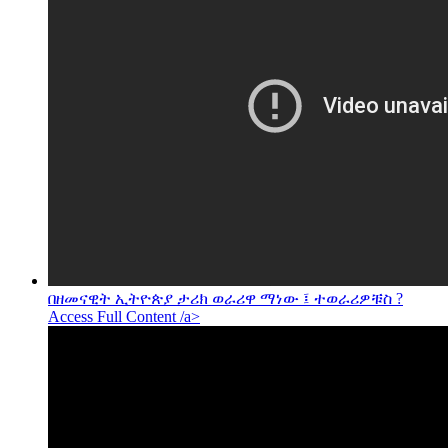
በዘመናዊት ኢትዮጵያ ታሪክ ወራሪዋ ማነው ፤ ተወራሪዎቹስ ?
Access Full Content /a>