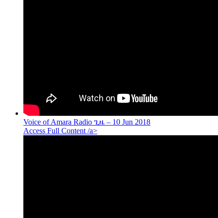
Voice of Amara Radio ጊዜ – 10 Jun 2018
Access Full Content /a>