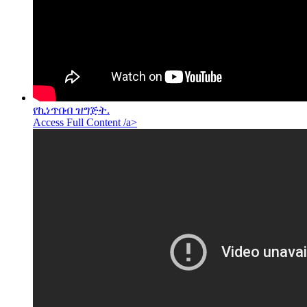
የኪነጥበብ ዝግጅት.
Access Full Content /a>