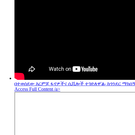
በተወሰደው እርምጃ ፋኖዎችና ሲቪሎች ተገድለዋ'ል- ከጎንደር ማክሰኝ
Access Full Content /a>