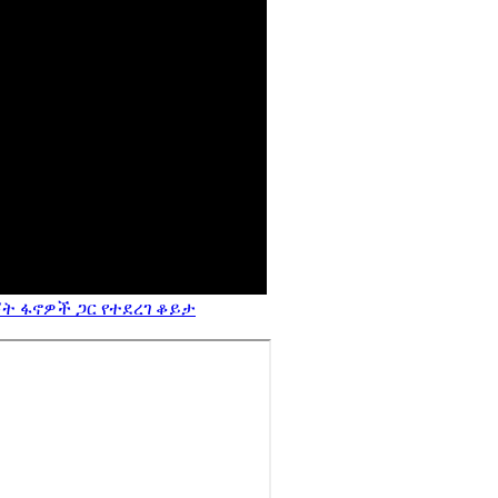
ት ፋኖዎች ጋር የተደረገ ቆይታ