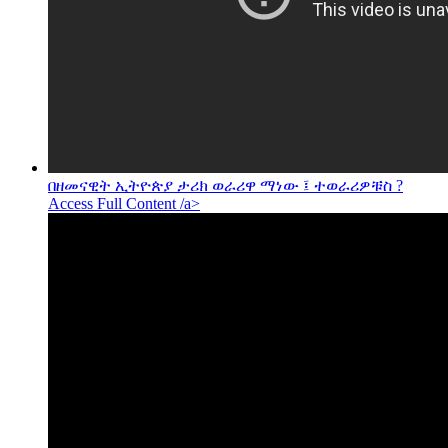
በዘመናዊት ኢትዮጵያ ታሪክ ወራሪዋ ማነው ፤ ተወራሪዎቹስ ?
Access Full Content /a>