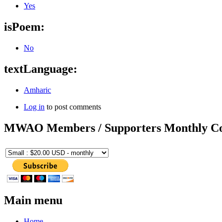
Yes
isPoem:
No
textLanguage:
Amharic
Log in
to post comments
MWAO Members / Supporters Monthly Co
Main menu
Home