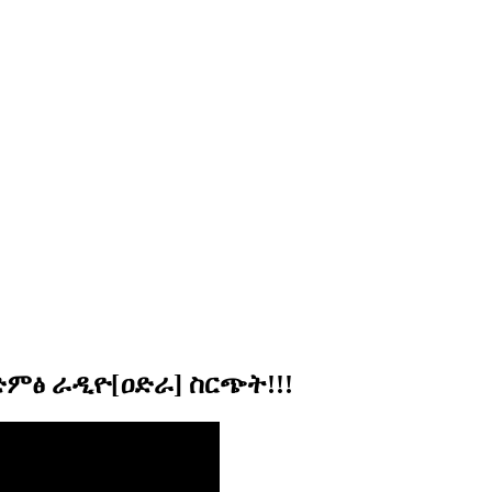
ድምፅ ራዲዮ[ዐድራ] ስርጭት!!!