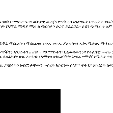
ማሳወቅ፣ የማስተማርና ወቅታዊ መረጃን የማቅረብ አገልግሎት በጥራትና በስፋት
ሳካት የአማራ ሚዲያ ማእከል የእርስዎን ድጋፍ ይፈልጋል። ይህን የአማራ ተቋ
የሚችል ማህበረሰብ ማህበራዊ፣ የዛሬና መጻኢ ፖለቲካዊ፣ ኢኮኖሚያዊና ማህበ
ናችንን አንድነቱን ጠብቆ ተናቦ ማንነቱን፣ ህልውናውንንና የተፈጥሮ መብቱን 
 ይሰፈነባት ሀገር እንዲገነባ ለማገዝ በቁርጠኝነት እየሰራ የሚገኝ የሚዲያ ተ
ያዳበሩትን አብሮነታቸውን መሰረት አድርገው ሰላም፣ ፍት ህ፣ እኩልነት ከዳር 