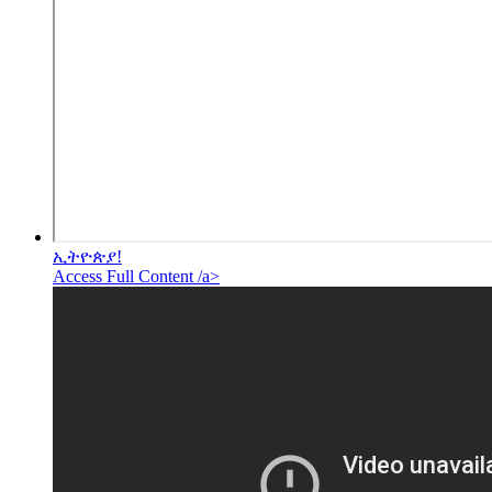
ኢትዮጵያ!
Access Full Content /a>