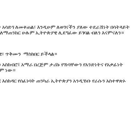
 አሳድጎ ለመቀጠል፣ እንዲሁም ለወገናችን ያለው ተደራሽነት በሳትላይት
ም ለማጠንከር ሁሉም ኢትዮጵያዊ ሊደግፈው ይገባል ብለን እናምናለን።
ራዊ፣ ጥቅሙን ማስከበር ይችላል።
አስከብሮ፤ አማራ በረጅም ታሪኩ የገነባቸውን የአንድነትና የአቃፊነት
ቋም ነው።
እሰከዳር የሰፈነባት ጠንካራ ኢትዮጵያን አንዲገነቡ የራሱን አስተዋጽኦ