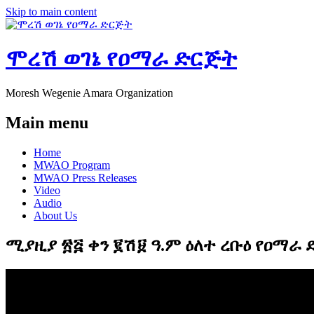
Skip to main content
ሞረሽ ወገኔ የዐማራ ድርጅት
Moresh Wegenie Amara Organization
Main menu
Home
MWAO Program
MWAO Press Releases
Video
Audio
About Us
ሚያዚያ ፳፭ ቀን ፪ሽ፱ ዓ.ም ዕለተ ረቡዕ የዐማራ 