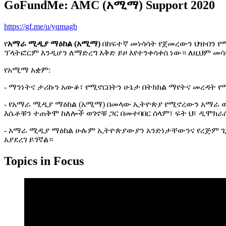
GoFundMe: AMC (አሚማ) Support 2020
https://gf.me/u/yqmagb
የ
አማራ ሚዲያ ማዕከል (አሚማ)
በከፍተኛ መነሳሳት የጀመረውን ህዝብን የ
ፕላትፎርም እንዲሆን ለማድረግ እቅድ ይዞ እየተንቀሳቀሰ ነው። ለዚህም መ
የአሚማ አቋም:
- ማንነትና ታሪኩን አውቆ፣ የሚኖርበትን ሁኔታ በትክክል ማየትና መረዳት 
- የአማራ ሚዲያ ማዕከል (አሚማ) በመላው ኢትዮጵያ የሚኖረውን አማራ ወገ
እሴቶቹን ተጠቅሞ ከለሎች ወገኖቹ ጋር በመተባበር ሰላም፣ ፍት ህ፣ ዲሞክራሲ
- አማራ ሚዲያ ማዕከል ሁሉም ኢትዮጵያውያን አንድነታቸውንና የረጅም ጊዜ 
አያደረገ ይገኛል።
Topics in Focus