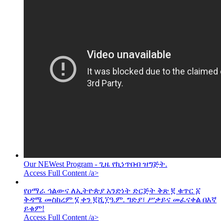
Our NEWest Program - ጊዜ የኪነጥበብ ዝግጅት.
Access Full Content /a>
የዐማራ ኅልውና ለኢትዮጵያ አንድነት ድርጅት ቅጽ ፪ ቁጥር ፩
ቅዳሜ መስከረም ፮ ቀን ፪ሺ፲ዓ.ም. ግድያ፣ ሥቃይና መፈናቀል በእኛ
ይቁም!
Access Full Content /a>