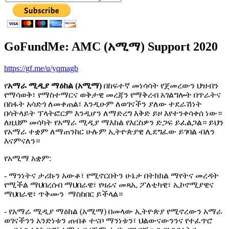
GoFundMe: AMC (አሚማ) Support 2020
https://gf.me/u/yqmagb
የ
አማራ ሚዲያ ማዕከል (አሚማ)
በከፍተኛ መነሳሳት የጀመረውን ህዝብን
የማሳወቅ፣ የማስተማርና ወቅታዊ መረጃን የማቅረብ አገልግሎት በጥራትና
በስፋት አሳድጎ ለመቀጠል፣ እንዲሁም ለወገናችን ያለው ተደራሽነት
በሳትላይት ፕላትፎርም እንዲሆን ለማድረግ እቅድ ይዞ እየተንቀሳቀሰ ነው።
ለዚህም መሳካት የአማራ ሚዲያ ማእከል የእርስዎን ድጋፍ ይፈልጋል። ይህን
የአማራ ተቋም ለማጠንከር ሁሉም ኢትዮጵያዊ ሊደግፈው ይገባል ብለን
እናምናለን።
የአሚማ አቋም:
- ማንነትና ታሪኩን አውቆ፣ የሚኖርበትን ሁኔታ በትክክል ማየትና መረዳት
የሚችል ማህበረሰብ ማህበራዊ፣ የዛሬና መጻኢ ፖለቲካዊ፣ ኢኮኖሚያዊና
ማህበራዊ፣ ጥቅሙን ማስከበር ይችላል።
- የአማራ ሚዲያ ማዕከል (አሚማ) በመላው ኢትዮጵያ የሚኖረውን አማራ
ወገናችንን አንድነቱን ጠብቆ ተናቦ ማንነቱን፣ ህልውናውንንና የተፈጥሮ