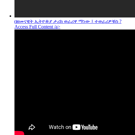
በዘመናዊት ኢትዮጵያ ታሪክ ወራሪዋ ማነው ፤ ተወራሪዎቹስ ?
Access Full Content /a>