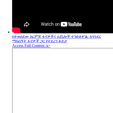
በተወሰደው እርምጃ ፋኖዎችና ሲቪሎች ተገድለዋ'ል- ከጎንደር
ማክሰኝት ፋኖዎች ጋር የተደረገ ቆይታ
Access Full Content /a>