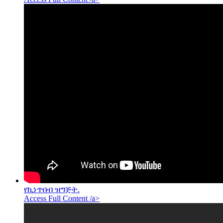
የኪነጥበብ ዝግጅት.
Access Full Content /a>