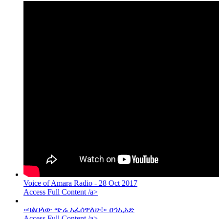
Voice of Amara Radio - 28 Oct 2017
Access Full Content /a>
«ባልበላው ጭሬ አፈሰዋለሁ!» ዐኅኢአድ
Access Full Content /a>