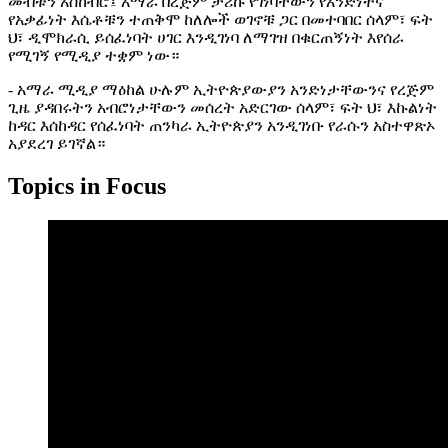
መብቱን አስከብሮ፤ አማራ በረጅም ታሪኩ የገነባቸውን የአንድነትና
የአቃፊነት እሴቶቹን ተጠቅሞ ከለሎች ወገኖቹ ጋር በመተባበር ሰላም፣ ፍት
ህ፣ ዲሞክራሲ ይሰፈነባት ሀገር እንዲገነባ ለማገዝ በቁርጠኝነት እየሰራ
የሚገኝ የሚዲያ ተቋም ነው።
- አማራ ሚዲያ ማዕከል ሁሉም ኢትዮጵያውያን አንድነታቸውንና የረጅም
ጊዜ ያዳበሩትን አብሮነታቸውን መሰረት አድርገው ሰላም፣ ፍት ህ፣ እኩልነት
ከዳር እሰከዳር የሰፈነባት ጠንካራ ኢትዮጵያን አንዲገነቡ የራሱን አስተዋጽኦ
አያደረገ ይገኛል።
Topics in Focus