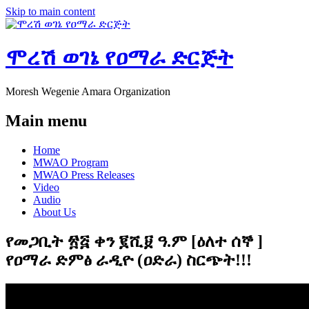
Skip to main content
ሞረሽ ወገኔ የዐማራ ድርጅት
Moresh Wegenie Amara Organization
Main menu
Home
MWAO Program
MWAO Press Releases
Video
Audio
About Us
የመጋቢት ፳፭ ቀን ፪ሺ፱ ዓ.ም [ዕለተ ሰኞ ]
የዐማራ ድምፅ ራዲዮ (ዐድራ) ስርጭት!!!