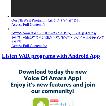
Our NEWest Program - ጊዜ የኪነጥበብ ዝግጅት.
Access Full Content /a>
የዐማራ ኅልውና ለኢትዮጵያ አንድነት ድርጅት ቅጽ ፪ ቁጥር ፩
ቅዳሜ መስከረም ፮ ቀን ፪ሺ፲ዓ.ም. ግድያ፣ ሥቃይና መፈናቀል በእኛ
ይቁም!
Access Full Content /a>
Listen VAR programs with Android App