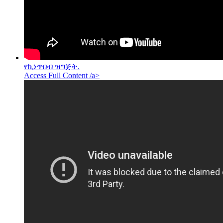
የኪነጥበብ ዝግጅት.
Access Full Content /a>