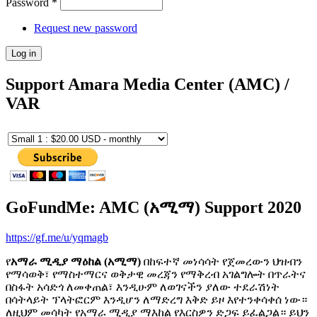
Password
*
Request new password
Support Amara Media Center (AMC) /
VAR
GoFundMe: AMC (አሚማ) Support 2020
https://gf.me/u/yqmagb
የ
አማራ ሚዲያ ማዕከል (አሚማ)
በከፍተኛ መነሳሳት የጀመረውን ህዝብን
የማሳወቅ፣ የማስተማርና ወቅታዊ መረጃን የማቅረብ አገልግሎት በጥራትና
በስፋት አሳድጎ ለመቀጠል፣ እንዲሁም ለወገናችን ያለው ተደራሽነት
በሳትላይት ፕላትፎርም እንዲሆን ለማድረግ እቅድ ይዞ እየተንቀሳቀሰ ነው።
ለዚህም መሳካት የአማራ ሚዲያ ማእከል የእርስዎን ድጋፍ ይፈልጋል። ይህን