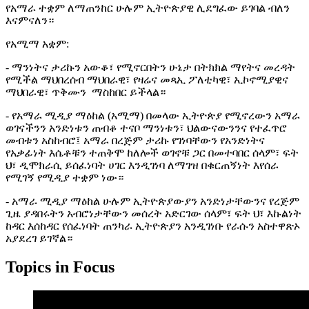
የአማራ ተቋም ለማጠንከር ሁሉም ኢትዮጵያዊ ሊደግፈው ይገባል ብለን
እናምናለን።
የአሚማ አቋም:
- ማንነትና ታሪኩን አውቆ፣ የሚኖርበትን ሁኔታ በትክክል ማየትና መረዳት
የሚችል ማህበረሰብ ማህበራዊ፣ የዛሬና መጻኢ ፖለቲካዊ፣ ኢኮኖሚያዊና
ማህበራዊ፣ ጥቅሙን ማስከበር ይችላል።
- የአማራ ሚዲያ ማዕከል (አሚማ) በመላው ኢትዮጵያ የሚኖረውን አማራ
ወገናችንን አንድነቱን ጠብቆ ተናቦ ማንነቱን፣ ህልውናውንንና የተፈጥሮ
መብቱን አስከብሮ፤ አማራ በረጅም ታሪኩ የገነባቸውን የአንድነትና
የአቃፊነት እሴቶቹን ተጠቅሞ ከለሎች ወገኖቹ ጋር በመተባበር ሰላም፣ ፍት
ህ፣ ዲሞክራሲ ይሰፈነባት ሀገር እንዲገነባ ለማገዝ በቁርጠኝነት እየሰራ
የሚገኝ የሚዲያ ተቋም ነው።
- አማራ ሚዲያ ማዕከል ሁሉም ኢትዮጵያውያን አንድነታቸውንና የረጅም
ጊዜ ያዳበሩትን አብሮነታቸውን መሰረት አድርገው ሰላም፣ ፍት ህ፣ እኩልነት
ከዳር እሰከዳር የሰፈነባት ጠንካራ ኢትዮጵያን አንዲገነቡ የራሱን አስተዋጽኦ
አያደረገ ይገኛል።
Topics in Focus