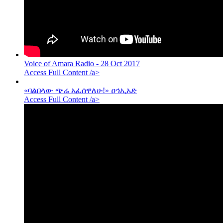
Voice of Amara Radio - 28 Oct 2017
Access Full Content /a>
«ባልበላው ጭሬ አፈሰዋለሁ!» ዐኅኢአድ
Access Full Content /a>