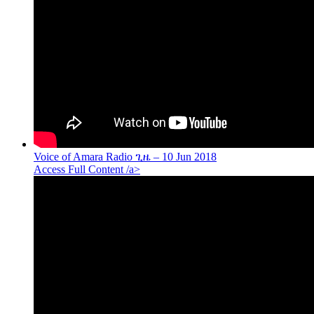
Voice of Amara Radio ጊዜ – 10 Jun 2018
Access Full Content /a>