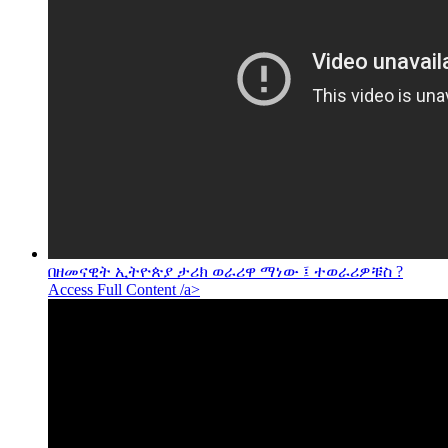
በዘመናዊት ኢትዮጵያ ታሪክ ወራሪዋ ማነው ፤ ተወራሪዎቹስ ?
Access Full Content /a>