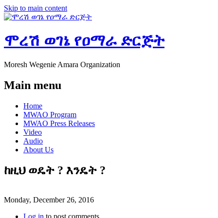
Skip to main content
ሞረሽ ወገኔ የዐማራ ድርጅት
Moresh Wegenie Amara Organization
Main menu
Home
MWAO Program
MWAO Press Releases
Video
Audio
About Us
ከዚህ ወዴት ? እንዴት ?
Monday, December 26, 2016
Log in
to post comments