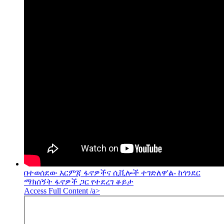
በተወሰደው እርምጃ ፋኖዎችና ሲቪሎች ተገድለዋ'ል- ከጎንደር
ማክሰኝት ፋኖዎች ጋር የተደረገ ቆይታ
Access Full Content /a>