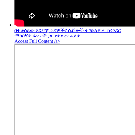
በተወሰደው እርምጃ ፋኖዎችና ሲቪሎች ተገድለዋ'ል- ከጎንደር
ማክሰኝት ፋኖዎች ጋር የተደረገ ቆይታ
Access Full Content /a>