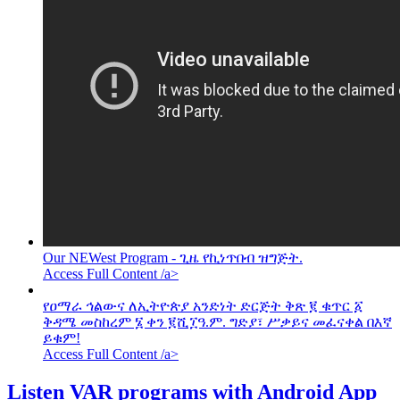
Our NEWest Program - ጊዜ የኪነጥበብ ዝግጅት.
Access Full Content /a>
የዐማራ ኅልውና ለኢትዮጵያ አንድነት ድርጅት ቅጽ ፪ ቁጥር ፩
ቅዳሜ መስከረም ፮ ቀን ፪ሺ፲ዓ.ም. ግድያ፣ ሥቃይና መፈናቀል በእኛ
ይቁም!
Access Full Content /a>
Listen VAR programs with Android App