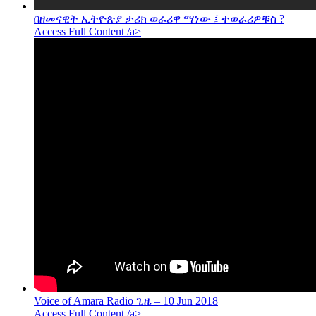
በዘመናዊት ኢትዮጵያ ታሪክ ወራሪዋ ማነው ፤ ተወራሪዎቹስ ?
Access Full Content /a>
Voice of Amara Radio ጊዜ – 10 Jun 2018
Access Full Content /a>