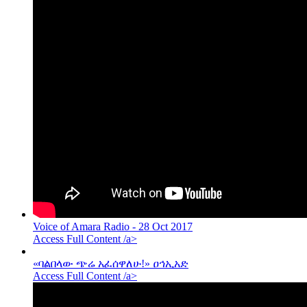
Voice of Amara Radio - 28 Oct 2017
Access Full Content /a>
«ባልበላው ጭሬ አፈሰዋለሁ!» ዐኅኢአድ
Access Full Content /a>