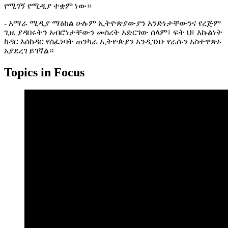
የሚገኝ የሚዲያ ተቋም ነው።
- አማራ ሚዲያ ማዕከል ሁሉም ኢትዮጵያውያን አንድነታቸውንና የረጅም
ጊዜ ያዳበሩትን አብሮነታቸውን መሰረት አድርገው ሰላም፣ ፍት ህ፣ እኩልነት
ከዳር እሰከዳር የሰፈነባት ጠንካራ ኢትዮጵያን አንዲገነቡ የራሱን አስተዋጽኦ
አያደረገ ይገኛል።
Topics in Focus