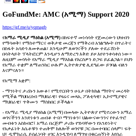
GoFundMe: AMC (አሚማ) Support 2020
https://gf.me/u/yqmagb
የ
አማራ ሚዲያ ማዕከል (አሚማ)
በከፍተኛ መነሳሳት የጀመረውን ህዝብን
የማሳወቅ፣ የማስተማርና ወቅታዊ መረጃን የማቅረብ አገልግሎት በጥራትና
በስፋት አሳድጎ ለመቀጠል፣ እንዲሁም ለወገናችን ያለው ተደራሽነት
በሳትላይት ፕላትፎርም እንዲሆን ለማድረግ እቅድ ይዞ እየተንቀሳቀሰ ነው።
ለዚህም መሳካት የአማራ ሚዲያ ማእከል የእርስዎን ድጋፍ ይፈልጋል። ይህን
የአማራ ተቋም ለማጠንከር ሁሉም ኢትዮጵያዊ ሊደግፈው ይገባል ብለን
እናምናለን።
የአሚማ አቋም:
- ማንነትና ታሪኩን አውቆ፣ የሚኖርበትን ሁኔታ በትክክል ማየትና መረዳት
የሚችል ማህበረሰብ ማህበራዊ፣ የዛሬና መጻኢ ፖለቲካዊ፣ ኢኮኖሚያዊና
ማህበራዊ፣ ጥቅሙን ማስከበር ይችላል።
- የአማራ ሚዲያ ማዕከል (አሚማ) በመላው ኢትዮጵያ የሚኖረውን አማራ
ወገናችንን አንድነቱን ጠብቆ ተናቦ ማንነቱን፣ ህልውናውንንና የተፈጥሮ
መብቱን አስከብሮ፤ አማራ በረጅም ታሪኩ የገነባቸውን የአንድነትና
የአቃፊነት እሴቶቹን ተጠቅሞ ከለሎች ወገኖቹ ጋር በመተባበር ሰላም፣ ፍት
ህ፣ ዲሞክራሲ ይሰፈነባት ሀገር እንዲገነባ ለማገዝ በቁርጠኝነት እየሰራ