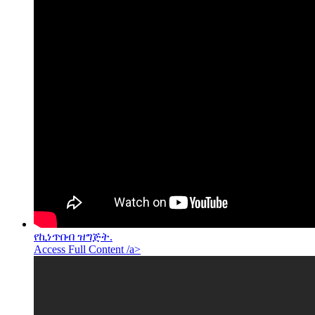
የኪነጥበብ ዝግጅት.
Access Full Content /a>