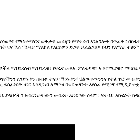
ማሳወቅ፣ የማስተማርና ወቅታዊ መረጃን የማቅረብ አገልግሎት በጥራትና በስፋት
ሳካት የአማራ ሚዲያ ማእከል የእርስዎን ድጋፍ ይፈልጋል። ይህን የአማራ ተቋ
የሚችል ማህበረሰብ ማህበራዊ፣ የዛሬና መጻኢ ፖለቲካዊ፣ ኢኮኖሚያዊና ማህበ
ናችንን አንድነቱን ጠብቆ ተናቦ ማንነቱን፣ ህልውናውንንና የተፈጥሮ መብቱን 
 ይሰፈነባት ሀገር እንዲገነባ ለማገዝ በቁርጠኝነት እየሰራ የሚገኝ የሚዲያ ተ
ያዳበሩትን አብሮነታቸውን መሰረት አድርገው ሰላም፣ ፍት ህ፣ እኩልነት ከዳር 