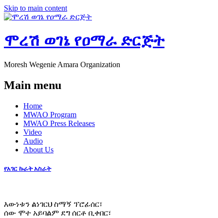
Skip to main content
ሞረሽ ወገኔ የዐማራ ድርጅት
Moresh Wegenie Amara Organization
Main menu
Home
MWAO Program
MWAO Press Releases
Video
Audio
About Us
የአገር ኩራት አስራት
እውነቱን ልነገርህ ስማኝ ፕሮፊሰር፣
ሰው ሞተ አይባልም ደግ ሰርቶ ቢቀበር፣