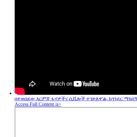
በተወሰደው እርምጃ ፋኖዎችና ሲቪሎች ተገድለዋ'ል- ከጎንደር ማክሰኝ
Access Full Content /a>