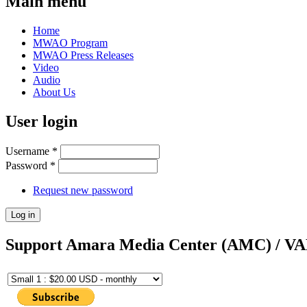
Main menu
Home
MWAO Program
MWAO Press Releases
Video
Audio
About Us
User login
Username
*
Password
*
Request new password
Support Amara Media Center (AMC) / V