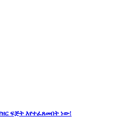
የዘር ፍጅት እየተፈጸመበት ነው!