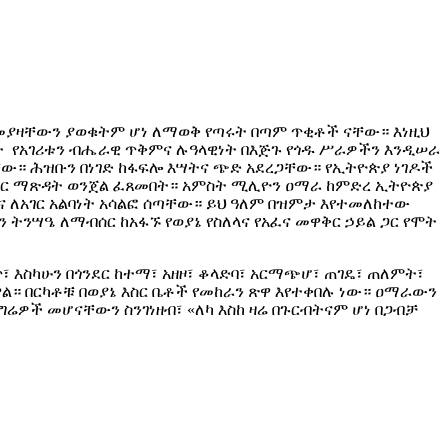
 መያዛቸውን ያወቁትም ሆነ ለማወቅ የጣሩት በጣም ጥቂቶች ናቸው። እነዚህ
ታት የአገሪቱን ብሔራዊ ጥቅምና ሉዓላዊነት በእጅጉ የጎዱ ሥራዎችን እንዲሠራ
። ሕዝቡን በነገድ ከፋፍሎ እሣትና ጭድ አደረጋቸው። የኢትዮጵያ ነገዶች
 የዘር ማጽዳት ወንጀል ፈጸመበት። አምስት ሚሊዮን ዐማራ ከምድረ ኢትዮጵያ
ትና ለአገር አልባነት አሳልፎ ሰጣቸው። ይህ ዓለም በዝምታ እየተመለከተው
 ትንሣዔ ለማብሰር ከአፋኙ የወያኔ የስለላና የአፈና መዋቅር ኃይል ጋር የሞት
፣ እስካሁን በጎንደር ከተማ፣ አዘዞ፣ ቆላድባ፣ አርማጭሆ፣ ጠገዴ፣ ጠለምት፣
ል። በርካቶቹ በወያኔ እስር ቤቶች የመከራን ጽዋ እየተቀበሉ ነው። ዐማራውን
ግሬዎች መሆናቸውን ስንገነዘብ፣ «ለካ እስከ ዛሬ በጉርብትናም ሆነ በጋብቻ