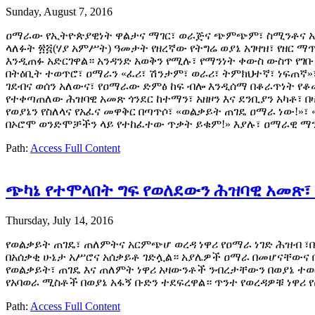
Sunday, August 7, 2016
ዐማራው የኢትዮጵያዊነት ዋልታና ማገር፣ ወራጅና ጭምጭም፣ ስሚንቶና አሸ
ላለፉት ፳፭(ሃያ አምሥት) ዓመታት የዘረኛው የትግሬ ወያኔ አገዛዝ፣ የዘር 
እንዲጠፉ አድርገዋል። አንዳንድ አወቅን የሚሉ፣ የማንነት ቀውስ ውስጥ የገ
በትዕቢት ተወጥሮ፣ ዐማራን «ፈሪ፣ ሽንታም፣ ወራሪ፣ ትምክህተኛ፣ ነፍጠኛ»
ገደብና ወሰን አለውና፣ የዐማራው ድምፅ ከፍ ብሎ እንዲሰማ በቆራጥነት የቆ
የተቀጣጠለው ሕዝባዊ አመጽ ጎንደር ከተማን፣ አዘዞን እና ደንቢያን አካቶ፣ በ
የወያኔን የስለላና የአፈና መዋቅር በጣጥሶ፣ «ወልቃይት ጠገዴ ዐማራ ነው!»፣ 
በኦሮሞ ወንድሞቻችን ላይ የተከፈተው ጥቃት ይቁም!» እያሉ፣ ዐማራዊ ማ
Path:
Access Full Content
ጭካኔ የተሞላበት ግፍ የወለደውን ሕዝባዊ አመጽ፣
Thursday, July 14, 2016
የወልቃይት ጠገዴ፣ ጠለምትና አርምጭሆ ወረዳ ነዋሪ የዐማራ ነገድ ሕዝብ ፣በ
በአሰቃቂ ሁኔታ አሥሮና አሰቃይቶ ገድሏል። አያሌዎች ዐማራ በመሆናቸውና 
የወልቃይት፣ ጠገዴ እና ጠለምት ነዋሪ አዛውንቶች ንብረታቸውን በወያኔ ተ
የአባወራ ሚስቶች በወያኔ አፋኝ ቡድን ተደፍረዋል። ጥንተ የወረዳዎቹ ነዋሪ
Path:
Access Full Content