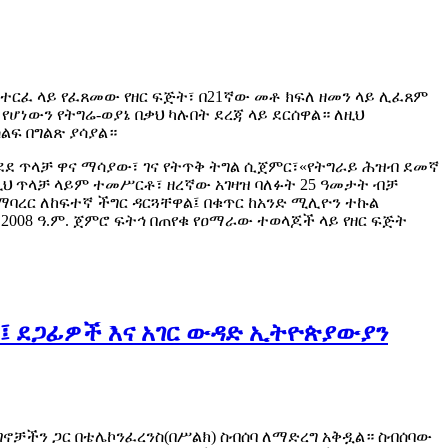
ተርፈ ላይ የፈጸመው የዘር ፍጅት፣ በ21ኛው መቶ ክፍለ ዘመን ላይ ሊፈጸም
የሆነውን የትግሬ-ወያኔ በቃህ ካሉበት ደረጃ ላይ ደርሰዋል። ለዚህ
ፍ በግልጽ ያሳያል።
ደደ ጥላቻ ዋና ማሳያው፣ ገና የትጥቅ ትግል ሲጀምር፣«የትግራይ ሕዝብ ደመኛ
ዚህ ጥላቻ ላይም ተመሥርቶ፣ ዘረኛው አገዛዝ ባለፉት 25 ዓመታት ብቻ
ባረር ለከፍተኛ ችግር ዳርጓቸዋል፤ በቁጥር ከአንድ ሚሊዮን ተኩል
008 ዓ.ም. ጀምሮ ፍትኅ በጠየቁ የዐማራው ተወላጆች ላይ የዘር ፍጅት
ች፤ ደጋፊዎች እና አገር ውዳድ ኢትዮጵያውያን
ኖቻችን ጋር በቴሌኮንፈረንስ(በሥልክ) ስብሰባ ለማድረግ አቅዷል። ስብሰባው