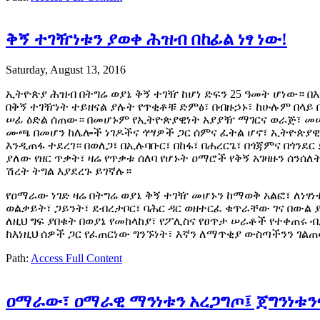
ቅኝ ተገዥነቱን ያወቀ ሕዝብ በከፊል ነፃ ነው!
Saturday, August 13, 2016
ኢትዮጵያ ሕዝብ በትግሬ ወያኔ ቅኝ ተገዥ ከሆነ ድፍን 25 ዓመት ሆነው። 
በቅኝ ተገዥነት ተይዘናል ያሉት የጥቂቶቹ ድምፅ፣ በብዙኃኑ፣ ከሁሉም በላይ
ሠፊ ዕድል ሰጠው። በመሆኑም የኢትዮጵያዊነት አያያዥ ማገርና ወራጅ፣ መ
ሙጫ በመሆን ከሌሎች ነገዶችና ጎሣዎች ጋር ሰምና ፈትል ሆኖ፣ ኢትዮጵያዊነ
እንዲጠፋ ተደረገ። በወለጋ፣ በኢሉባቡር፣ በከፋ፣ በሐረርጌ፣ በጎጃምና በጎንደ
ያለው የዘር ጥቃት፣ ዛሬ የጥቃቱ ሰለባ የሆኑት ዐማሮች የቅኝ አገዛዙን ሰንሰ
ሽረት ትግል እያደረጉ ይገኛሉ።
የዐማራው ነገድ ዛሬ በትግሬ ወያኔ ቅኝ ተገዥ መሆኑን ከማወቅ አልፎ፣ ለነፃነ
ወልቃይት፣ ጋይንት፣ ደብረታቦር፣ ባሕር ዳር ወዘተርፈ ቁጥራቸው ገና በውል
ለዚህ ግፍ ያበቁት በወያኔ የመከላከያ፣ የፖሊስና የፀጥታ ሠራቶች የተቀጠሩ 
ከእነዚህ ሰዎች ጋር የፈጠርነው ግንኙነት፣ እኛን ለማጥቂያ ውስጣችንን ገል
Path:
Access Full Content
ዐማራው፣ ዐማራዊ ማንነቱን አረጋግጦ፤ ጀግንነቱን