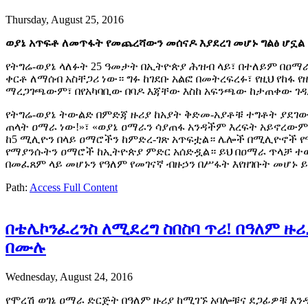
Thursday, August 25, 2016
ወያኔ አጥፍቶ ለመጥፋት የመጨረሻውን መሰናዶ እያደረገ መሆኑ ግልፅ ሆኗል
የትግሬ-ወያኔ ላለፉት 25 ዓመታት በኢትዮጵያ ሕዝብ ላይ፣ በተለይም በዐማ
ቀርቶ ለማሰብ አስቸጋሪ ነው። ግፉ ከገደቡ አልፎ በመትረፍረፉ፣ የዚህ የከፋ የ
ማረጋገጫውም፣ በየአካባቢው በባዶ እጃቸው እስከ አፍንጫው ከታጠቀው ገዳ
የትግሬ-ወያኔ ትውልድ በምድጃ ዙሪያ ከአያት ቅድመ-አያቶቹ ተግቶት ያደገው
ጠላት ዐማራ ነው!»፣ «ወያኔ ዐማራን ሳያጠፋ አንዳችም እረፍት አይኖረውም
ከ5 ሚሊዮን በላይ ዐማሮችን ከምድረ-ገጽ አጥፍቷል። ሌሎች በሚሊዮኖች የ
የማያንሱትን ዐማሮች ከኢትዮጵያ ምድር አሰድዷል። ይህ በዐማራ ጥላቻ ተወል
በመፈጸም ላይ መሆኑን የዓለም የመገናኛ ብዙኃን በሥፋት እየዘገቡት መሆኑ 
Path:
Access Full Content
በቴሌኮንፈረንስ ለሚደረግ ስበስባ ጥሪ! በዓለም ዙ
በሙሉ
Wednesday, August 24, 2016
የሞረሽ ወገኔ ዐማራ ድርጅት በዓለም ዙሪያ ከሚገኙ አባሎቹና ደጋፊዎቹ እን