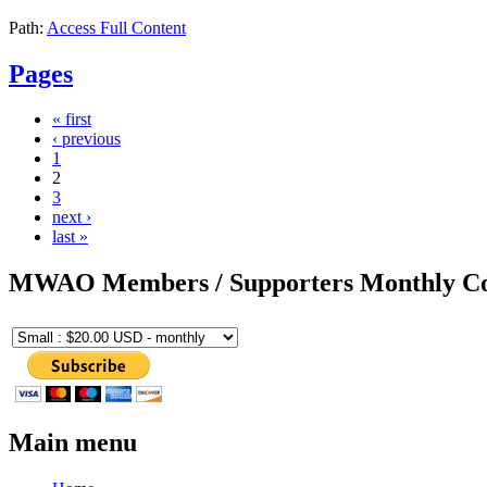
Path:
Access Full Content
Pages
« first
‹ previous
1
2
3
next ›
last »
MWAO Members / Supporters Monthly Co
Main menu