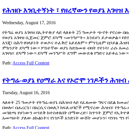
የሕዝቡ እንቢተኝነት ፣ የዘረኛውን የወያኔ አገዛዝ 
Wednesday, August 17, 2016
የትግሬ ወያኔ አገዛዝ በኢትዮጵያ ላይ ላለፉት 25 ዓመታት ጭኖት የኖረው በዘ
የወያኔ አገዛዝ ሲጀመር ጀምሮ ደካማ «መንግሥት» እንደሆነ ይታወቃል። የድ
እንጂ፣ በሕግ የበላይነት ተወዶና ተፈቅሮ አይደለም። ምንጊዜም በኃይል ሕዝ
ምክንያት ደካማ ነው። ሦስተኛው ወያኔ ከድክመቱ ብዛት የተነሳ፣ ራሱ እመ
አገዛዝ፣ ደካማ ነው። ደካማ መንግሥት ደግሞ መውደቁ የግድና አይቀሬ ነው።
Path:
Access Full Content
የትግሬ-ወያኔ የዐማራ እና የኦሮሞ ነገዶችን ሕ
Tuesday, August 16, 2016
ላለፉት 25 ዓመታት የትግሬ-ወያኔ በሕዝብ ላይ የፈጸመው ግፍና በደል ከመጠን 
በወሎ፣ በሐረርጌ፣ በአርሲና በወለጋ ክፍለ-ሀገሮች የሚኖረው ሕዝብ፣ የትግ
መገለጫ የሆነውን ሠንደቅ ከተሰቀለበት በማውረድ፣ ከጥንት ጀምሮ የኢትዮጵያ
አመጣሁት ያለው ዕኩልነትና የነገዶች አንድነት ውሸት መሆኑን፣ ባንፃሩ ግን 
Path:
Access Full Content