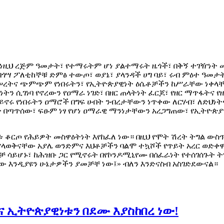
በእነዚህ ረጅም ዓመታት፣ የተማሩትም ሆነ ያልተማሩት ዜጎች፣ በቅኝ ተገዥነት
 በጎሣ ፖለቲከኞቹ ድምፅ ተውጦ፣ ወያኔ፣ ያላንዳች ሀግ ባይ፣ ሩብ ምዕተ ዓመ
ሠረትና ጭምጭም የነበሩትን፣ የኢትዮጵያዊነት ዕሴቶቻችን ከሥራቸው ነቀላቸው
ትን ሲገነባ የኖረውን የዐማራ ነገድ፣ በዘር ጠላትነት ፈርጆ፣ የዘር ማጥፋትና
ር ይኖሩ የነበሩትን ዐማሮች በግፍ ሀብት ንብረታቸውን ነጥቀው ለርሃብ፣ ለድህነ
ለት በጣጥሰው፣ ፍፁም ነፃ የሆነ ዐማራዊ ማንነታቸውን አረጋግጠው፣ የኢትዮጵያን
ቱ ቆርጦ የሕይዎት መስዋዕትነት እየከፈለ ነው። በዚህ የሞት ሽረት ትግል ውስጥ
 ያላወቅናቸው አያሌ ወንድምና እህቶቻችን ባልሞ ተኳሾች የጥይት አረር ወድቀዋ
ብቻ ሳይሆኑ፣ ከሕዝቡ ጋር የሚኖሩት በየኮንዶሚኒየሙ በሰፈራነት የተሰገሰጉት ት
ጠው እንዲያዩን ሁኔታዎችን ያመቻቸ ነው፤» ብለን እንድናስብ አስገድደውናል።
ና ኢትዮጵያዊነቱን በደሙ እያስከበረ ነው!