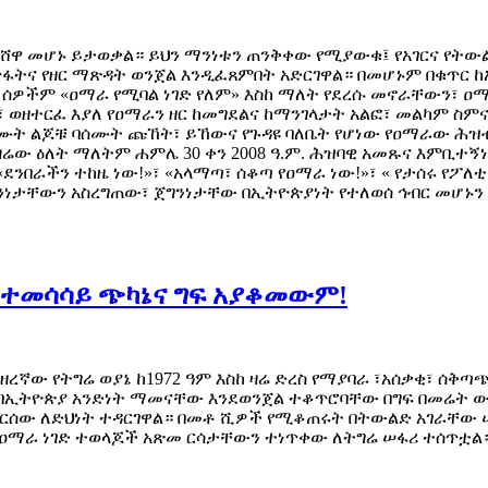
ዋ መሆኑ ይታወቃል። ይህን ማንነቱን ጠንቅቀው የሚያውቁ፤ የአገርና የትውል
ማጥፋትና የዘር ማጽዳት ወንጀል እንዲፈጸምበት አድርገዋል። በመሆኑም በቁጥር 
ቡ ሰዎችም «ዐማራ የሚባል ነገድ የለም» እስከ ማለት የደረሱ መኖራቸውን፣
፣ ወዘተርፈ እያለ የዐማራን ዘር ከመግደልና ከማንገላታት አልፎ፣ መልካም ስም
ሙት ልጆቹ ባሰሙት ጩኸት፣ ይኸውና የጉዳዩ ባለቤት የሆነው የዐማራው ሕዝብ ከ
ዛሬው ዕለት ማለትም ሐምሌ 30 ቀን 2008 ዓ.ም. ሕዝባዊ አመጹና እምቢተኝነ
«ደንበራችን ተከዜ ነው!»፣ «አላማጣ፣ ሰቆጣ የዐማራ ነው!»፣ « የታሰሩ የፖለ
ንነታቸውን አስረግጠው፣ ጀግንነታቸው በኢትዮጵያነት የተለወሰ ኅብር መሆኑን
 ተመሳሳይ ጭካኔና ግፍ አያቆመውም!
ዘረኛው የትግሬ ወያኔ ከ1972 ዓም እስከ ዛሬ ድረስ የማያባራ ፣አሰቃቂ፣ ሰ
በኢትዮጵያ አንድነት ማመናቸው እንደወንጀል ተቆጥሮባቸው በግፍ በመሬት ውስ
ወርሰው ለድህነት ተዳርገዋል። በመቶ ሺዎች የሚቆጠሩት በትውልድ አገራቸው 
 የዐማራ ነገድ ተወላጆች አጽመ ርሳታቸውን ተነጥቀው ለትግሬ ሠፋሪ ተሰጥቷል