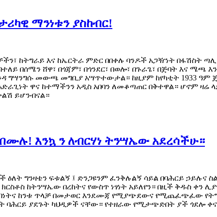
ታሪካዊ ማንነቱን ያስከብር!
ቻችን፣ ከትግራይ እና ከኤርትራ ምድር በበቀሉ ባንዶች አጋዥነት በፋሽስት ጣ
 በሰሜን ሸዋ፣ በጎጃም፣ በጎንደር፣ በወሎ፣ በጉራጌ፣ በጅባት እና ሜጫ እ
ዳ ግሣንግሱ መውጫ መግቢያ አሣጥተውታል። ከዚያም ከየካቲት 1933 ዓም ጀም
አድራጊነት ዋና ከተማችንን አዲስ አበባን ለመቆጣጠር በቅተዋል። ሆኖም ዛሬ ላይ
ቆቅልሽ ይሆንብናል።
በሙሉ! እንኳ ን ለብርሃነ ትንሣኤው አደረሳችሁ።
ች ዕለት ግንዛቴን ፍቱልኝ ፤ ድንጋዩንም ፈንቅሉልኝ ሳይል በባሕርይ ኃይሉና 
 ክርስቶስ ከትንሣኤው በረከትና የውስጥ ነፃነት አይለየን። በዚች ቅዱስ ቀን 
ብነትና ከንቱ ጥላቻ በመታወር እንደሙጃ የሚያጭደውና የሚጨፈጭፈው የትግሬ 
ዊት ባሕርይ ያደጉት ካህዲዎች ናቸው። የተዘራው የሚታጭድበት ያች ጎደሎ ቀ