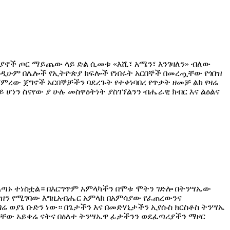
ሊያኖች ጦር ማይጨው ላይ ድል ሲመቱ «እሺ፣ አሜን፣ እንገዛለን» ብለው
ንዲሁም በሌሎች የኢትዮጵያ ክፍሎች የነበሩት አርበኞች በመረጧቸው የጎበዝ
ረው ጀግኖች አርበኞቻችን ባደረጉት የተቀነባበረ የጥቃት ዘመቻ ልክ የዛሬ
 ሆነን ስናየው ያ ሁሉ መስዋዕትነት ያስገኘልንን ብሔራዊ ክብር እና ልዕልና
ስልጣኑ ተነስቷል። በእርግጥም አምላካችን በሞቱ ሞትን ገድሎ በትንሣኤው
ሊያዝን የሚገባው እግዚአብሔር አምላክ በአምሳያው የፈጠረውንና
ወያኔ ቡድን ነው። በጌታችን እና በመድሃኒታችን ኢየሱስ ክርስቶስ ትንሣኤ
ናቸው አይቀሬ ናትና በዕለተ ትንሣኤዋ ፊታችንን ወደፈጣሪያችን ማዞር