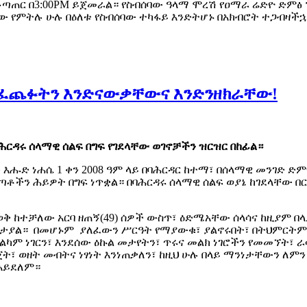
ት አቆጣጠር በ3:00PM ይጀመራል። የስብሰባው ዓላማ ሞረሽ የዐማራ ሬድዮ ድም
ው የምትሉ ሁሉ በዕለቱ የስብሰባው ተካፋይ እንድትሆኑ በአክብሮት ተጋብዛችኋ
ተጨፈጨፉትን እንድናውቃቸውና እንድንዘክራቸው!
ሕርዳሩ ሰላማዊ ሰልፍ በግፍ የገደላቸው ወገኖቻችን ዝርዝር በከፊል።
 እሑድ ነሐሴ 1 ቀን 2008 ዓም ላይ በባሕርዳር ከተማ፣ በሰላማዊ መንገድ ድ
ሌ ወጣቶችን ሕይዎት በግፍ ነጥቋል። በባሕርዳሩ ሰላማዊ ሰልፍ ወያኔ ከገደላቸው
ቻለው አርባ ዘጠኝ(49) ሰዎች ውስጥ፣ ዕድሜአቸው ሰላሳና ከዚያም በላይ የሆኑ
ይታያል። በመሆኑም ያለፈውን ሥርዓት የማያውቁ፣ ያልኖሩበት፣ በትህምርትም
ም ነገርን፣ እንደሰው ዕኩል መታየትን፣ ጥሩና መልክ ነገሮችን የመመኘት፣ 
ት፣ ወዘት መብትና ነፃነት እንነጠቃለን፣ ከዚህ ሁሉ በላይ ማንነታቸውን 
አይደለም።