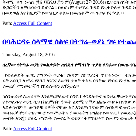
ቅዳሜ ቀን ነሓሴ ፳፩ ፤፪ሺህ ፰ዓ.ም(August 27፣2016) በኒዮርክ ሰዓ
ድጋፎችን ለማሰባሰብ ይሆናል። ስለሆነም የዐማራ ጉዳይ የኢትዮጵያ ጉዳይ ነ
በመደወል እና ከዚያም የመግቢያ ቁልፍ በመጠቀም መሣተፍ ይቻላል ።
Path:
Access Full Content
በባሕርዳሩ ሰላማዊ ሰልፍ በትግሬ-ወያኔ ግፍ የ
Thursday, August 18, 2016
ዘረኛው የትግሬ ወያኔ የወልቃይት ጠገዴን የማንነት ጥያቄ ደግፈው በወጡ የባ
«የወልቃይት ጠገዴ የማንነት ጥያቄ፣ የእኛም የዐማራነት ጥያቄ ነው፣» ብለው
ሩቅ አሳቢ፣ ለሥራ የጓጉ፣ ላገርና ለወገን ታላቅ ተስፋ ሰንቅው የነበሩ የአያ
የመረጃ ምንጮቻችን የከፊሎቹን አገኝቷል።
ከሰንጠረዡ ለመረዳት እንደሚቻለው፣ በግፍ ከተገደሉትና ዝርዝራቸውን ማወቅ ከተ
የተወለዱና ወያኔ ሲገባ ከአምስት ዓመት ዕድሜ የማይበልጡ መሆኑ በግልጽ 
አይታሰብም። ወጣቶቹ ሰዎች ናቸው እና እንደማንኛውም ሰብአዊ ፍጡር መልካ
መብቶቻችን፣ ተዘዋውሮ የመሥራትና ያመኑበትን በግልጽ የመናገር፣ የመደራጀ
መብት እንጂ፣ ያለፈ ሥርዓት የመናፈቅ ወይም ትምክህተኛ የመሆን ውጤት 
Path:
Access Full Content