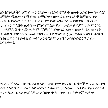
ድ ከኻዲዎች፣ ዐማራውን የሌሎች ነገድና ጎሣዎች ጠላት አድርገው በመሳል፣
ከአምስት ሚሊዮን የማያንሱ ዐማሮችን በልዩ ልዩ መንገዶች ከምድረ-ገጽ
 ዐማራው በትዕግሥትና በትዝብት ሲያያቸው እንደኖረ ይታወቃል። ወያኔም
ና ታሪኩን ጥላሸት ሊቀባ መሞከሩ በግልጽ ይታወቃል። ሆኖም፣ ሁሉም ነገር
ሐምሌ 5 ቀን 2008 ዓ.ም. ጀምሮ፣ በኮሎኔል ደመቀ ዘውዱ ፋና ወጊነት
ቱ ወደ ገብርየ አገር፣ «ራስ ጋይንት» ተሸጋግሮ ውሏል። የራስ ጋይንት ሕዝብ
ቲካ እስረኞች፣ ኮሎኔል ደመቀ፣ አንዱዓለም አራጌ፣ እስክንድር ነጋ ይፈቱ!
 አሳይተዋል።
ቅጣጭና አሳዛኝ ግፍ ፈጽሞበታል። እየፈጸመበትም ይገኛል። በሽዎች የሚቆጠሩትን
ጥ እስር ቤቶች ያለፀሐይ ብርሃን ለዘመናት ታስረው ተሰቃይተዋል። በርካታ
ሠርቶ ለመኖር ባለመቻላቸው ለስደት ተዳርገዋል። በርካታ ልጃገረዶችና
።