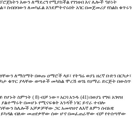
ፅ ፕሮጀክትን እውን ለማደረግ የሚያስችል የገንዘብ እና ሌሎች ዓይነት
ል። ስብሰባውን ለመካፈል እንደምትኖሩበት አገር በመጀመሪያ የስልክ ቁጥሩን
ምፃቸውን ለማሰማት በወጡ ዐማሮች ላይ፣ የትግሬ ወያኔ ዘረኛ ቡድን በርካታ፣
 በርካታ ቁጥር ያላቸው ወጣቶች መካከል ሞረሽ ወገኔ የዐማራ ድርጅት በውስጥ
ት ስምንት ( 8) ብቻ ነው። አርባ አንዱ (41) በወያኔ የግፍ አገዛዝ
 ያልተማሩት በመሆኑ የሚናፍቁት አንዳች ነገር ይኖራ ተብሎ
ራሳቸውን ከሌሎች አቻዎቻቸው ጋር አመዛዝኖ ለእኛ ለምን ሰብአዊ
ለምን ይካዳል ብለው መጠየቃቸው ሰው ሆኖ በመፈጠራቸው ብቻ የተሰጣቸው