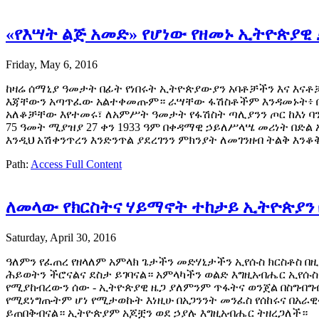
«የእሣት ልጅ አመድ» የሆነው የዘመኑ ኢትዮጵያዊ 
Friday, May 6, 2016
ከዛሬ ሰማኒያ ዓመታት በፊት የነበሩት ኢትዮጵያውያን አባቶቻችን እና እናቶ
እጃቸውን አጣጥፈው አልተቀመጡም። ራሣቸው ፋሽስቶችም እንዳመኑት፥ በተለይ
አለቆቻቸው እየተመሩ፣ ለአምሥት ዓመታት የፋሽስት ጣሊያንን ጦር ከእነ ባን
75 ዓመት ሚያዝያ 27 ቀን 1933 ዓም በቀዳማዊ ኃይለሥላሤ መሪነት በድል 
እንዲህ አሽቀንጥረን እንድንጥል ያደረገንን ምክንያት ለመገንዘብ ትልቅ እን
Path:
Access Full Content
ለመላው የክርስትና ሃይማኖት ተከታይ ኢትዮጵያን 
Saturday, April 30, 2016
ዓለምን የፈጠረ የዘላለም አምላክ ጌታችን መድሃኒታችን ኢየሱስ ክርስቶስ በዚ
ሕይወትን ችሮናልና ደስታ ይገባናል። አምላካችን ወልድ እግዚአብሔር ኢየሱስ
የሚያከብረውን ሰው - ኢትዮጵያዊ ዜጋ ያለምንም ጥፋትና ወንጀል በስግብግ
የሚደነግጡትም ሆነ የሚታወኩት እነዚሁ በአጋንንት መንፈስ የሰከሩና በአራ
ይጠበቅብናል። ኢትዮጵያም አጆቿን ወደ ኃያሉ እግዚአብሔር ትዘረጋለች።