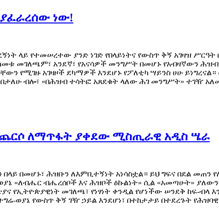
እያፈራረሰው ነው!
ረኝነት ላይ የተመሠረተው ያንድ ነገድ የበላይነትና የውስጥ ቅኝ አገዛዝ ሥርዓት
ክመቱ መገለጫም፣ አንደኛ፣ የአናሳዎች መንግሥት በመሆኑ የአብዛኛውን ሕዝብ 
ባቸውን የሚገዙ አገዛዞች ደካማዎች እንደሆኑ የፖለቲካ ሣይንስ ሀሁ ይነግረ
ራበታለሁ ብሎ፣ «በሕዝብ ተሳትፎ አጸደቁት ላለው ሕገ መንግሥት» ተገዥ አለ
ዝብ ጨርሶ ለማጥፋት ያቀደው ሚስጢራዊ አዲስ ሤራ
በላይ በመሆኑ፣ ሕዝቡን ለእምቢተኝነት አነሳስቷል። ይህ ግፍና በደል መጠን የለ
ሬ-ወያኔ «ለብሔር ብሔረሰቦች እና ሕዝቦች ዕኩልነት» ሲል «አመጣሁት» ያለው
ና የኢትዮጵያዊነት መገለጫ፣ የነፃነት ቀንዲል የሆነችው ሠንደቅ ከፍ-ብላ እ
የትግሬ-ወያኔ የውስጥ ቅኝ ገዥ ኃይል እንደሆነ፣ በተከታታይ በተደረጉት የሕዝባ