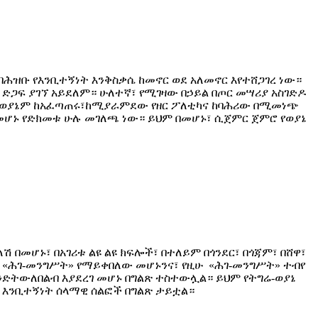
 በሕዝቡ የእንቢተኝነት እንቅስቃሴ ከመኖር ወደ አለመኖር እየተሸጋገረ ነው።
ድጋፍ ያገኘ አይደለም። ሁለተኛ፣ የሚገዛው በኃይል በጦር መሣሪያ አስገድዶ
ናል። ወያኔም ከአፈጣጠሩ፣ከሚያራምደው የዘር ፖለቲካና ከባሕሪው በሚመነጭ
መሆኑ የድክመቱ ሁሉ መገለጫ ነው። ይህም በመሆኑ፣ ሲጀምር ጀምሮ የወያኔ
ሽ በመሆኑ፣ በአገሪቱ ልዩ ልዩ ክፍሎች፣ በተለይም በጎንደር፣ በጎጃም፣ በሸዋ፣
ን «ሕገ-መንግሥት» የማይቀበለው መሆኑንና፣ የዚሁ «ሕገ-መንግሥት» ተብየ
ንድትውለበልብ እያደረገ መሆኑ በግልጽ ተስተውሏል። ይህም የትግሬ-ወያኔ
ዊ እንቢተኝነት ሰላማዊ ሰልፎች በግልጽ ታይቷል።