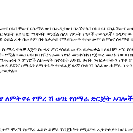
ራው፣ በኦሮሞው፣ በሱማሌው፣ በሐዲያው፣ በአኙዋኩ፣ በኑዌሩ፣ በከፊቾው፣ ወዘ
ዘር ፍጅት እና የዘር ማጽዳት ወንጀል ሰለባ የሆኑት ነገዶች ተወላጆች፣ በዳያቸው 
ይ ኃይል ፊት በመቆም በተከታታይ የሚያሰሙት የተቃውሞ ድምፅና ሰላማዊ ሰል
 የዐማራ ጥላቻ እጅግ የሠፋና ሥር የሰደደ መሆኑ ይታወቃል። ለዚህም ሥር የሰ
!» የሚል »መሪ ሀሳብ» በፕሮግራሙ ነድፎ መንቀሳቀስ የጀመረ መሆኑ ነው። በ
ሚቆጠሩትን ዐማሮች ለዘመናት ከኖሩበት አካባቢ ሀብት ንብረታቸውን ነጥቆ በማ
ዶ ያደገና ዐማራን ለማጥፋት የተደራጀ ዘረኛ ቡድን፣ ካለፈው ሐምሌ 5 ቀን 2
ይታወቃል።
ሪያ ለምትኖሩ የሞረ ሽ ወገኔ የዐማራ ድርጅት አባሎ
ዲሁም ሞረሽ የዐማራ ሬድዮ ድምፅ ፕሮጀክትን የሚደግፉ ኢትዮጵያን ክሆኑ ወገ