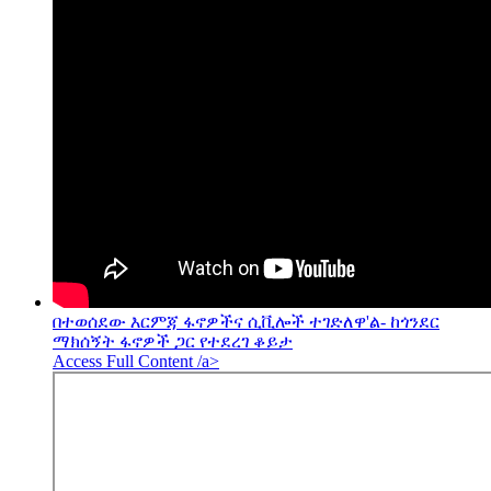
በተወሰደው እርምጃ ፋኖዎችና ሲቪሎች ተገድለዋ'ል- ከጎንደር
ማክሰኝት ፋኖዎች ጋር የተደረገ ቆይታ
Access Full Content /a>