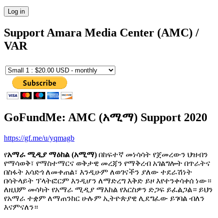
Support Amara Media Center (AMC) /
VAR
GoFundMe: AMC (አሚማ) Support 2020
https://gf.me/u/yqmagb
የ
አማራ ሚዲያ ማዕከል (አሚማ)
በከፍተኛ መነሳሳት የጀመረውን ህዝብን
የማሳወቅ፣ የማስተማርና ወቅታዊ መረጃን የማቅረብ አገልግሎት በጥራትና
በስፋት አሳድጎ ለመቀጠል፣ እንዲሁም ለወገናችን ያለው ተደራሽነት
በሳትላይት ፕላትፎርም እንዲሆን ለማድረግ እቅድ ይዞ እየተንቀሳቀሰ ነው።
ለዚህም መሳካት የአማራ ሚዲያ ማእከል የእርስዎን ድጋፍ ይፈልጋል። ይህን
የአማራ ተቋም ለማጠንከር ሁሉም ኢትዮጵያዊ ሊደግፈው ይገባል ብለን
እናምናለን።