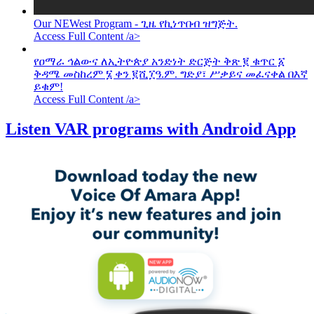
Our NEWest Program - ጊዜ የኪነጥበብ ዝግጅት.
Access Full Content /a>
የዐማራ ኅልውና ለኢትዮጵያ አንድነት ድርጅት ቅጽ ፪ ቁጥር ፩
ቅዳሜ መስከረም ፮ ቀን ፪ሺ፲ዓ.ም. ግድያ፣ ሥቃይና መፈናቀል በእኛ
ይቁም!
Access Full Content /a>
Listen VAR programs with Android App