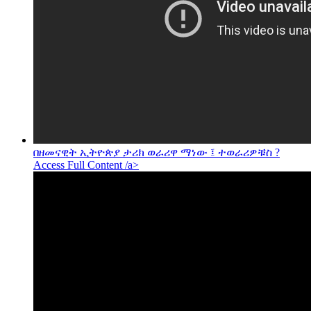
በዘመናዊት ኢትዮጵያ ታሪክ ወራሪዋ ማነው ፤ ተወራሪዎቹስ ?
Access Full Content /a>