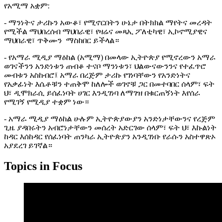
የአሚማ አቋም:
- ማንነትና ታሪኩን አውቆ፣ የሚኖርበትን ሁኔታ በትክክል ማየትና መረዳት
የሚችል ማህበረሰብ ማህበራዊ፣ የዛሬና መጻኢ ፖለቲካዊ፣ ኢኮኖሚያዊና
ማህበራዊ፣ ጥቅሙን ማስከበር ይችላል።
- የአማራ ሚዲያ ማዕከል (አሚማ) በመላው ኢትዮጵያ የሚኖረውን አማራ
ወገናችንን አንድነቱን ጠብቆ ተናቦ ማንነቱን፣ ህልውናውንንና የተፈጥሮ
መብቱን አስከብሮ፤ አማራ በረጅም ታሪኩ የገነባቸውን የአንድነትና
የአቃፊነት እሴቶቹን ተጠቅሞ ከለሎች ወገኖቹ ጋር በመተባበር ሰላም፣ ፍት
ህ፣ ዲሞክራሲ ይሰፈነባት ሀገር እንዲገነባ ለማገዝ በቁርጠኝነት እየሰራ
የሚገኝ የሚዲያ ተቋም ነው።
- አማራ ሚዲያ ማዕከል ሁሉም ኢትዮጵያውያን አንድነታቸውንና የረጅም
ጊዜ ያዳበሩትን አብሮነታቸውን መሰረት አድርገው ሰላም፣ ፍት ህ፣ እኩልነት
ከዳር እሰከዳር የሰፈነባት ጠንካራ ኢትዮጵያን አንዲገነቡ የራሱን አስተዋጽኦ
አያደረገ ይገኛል።
Topics in Focus