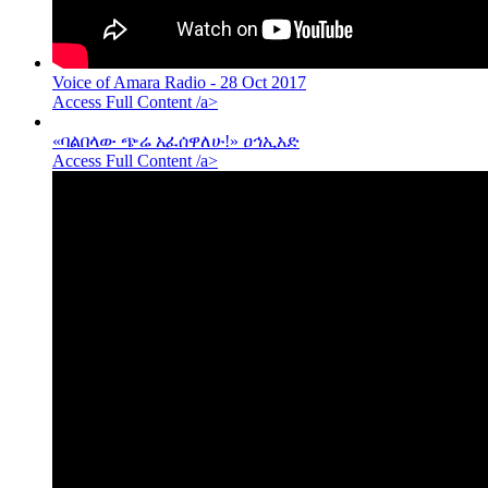
Voice of Amara Radio - 28 Oct 2017
Access Full Content /a>
«ባልበላው ጭሬ አፈሰዋለሁ!» ዐኅኢአድ
Access Full Content /a>