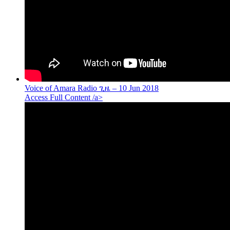
Voice of Amara Radio ጊዜ – 10 Jun 2018
Access Full Content /a>