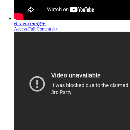
የኪነጥበብ ዝግጅት.
Access Full Content /a>