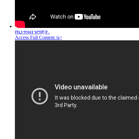
የኪነጥበብ ዝግጅት.
Access Full Content /a>