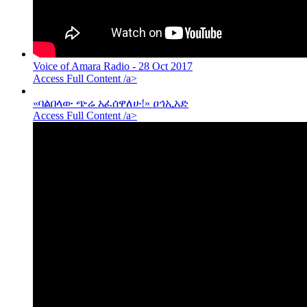
Voice of Amara Radio - 28 Oct 2017
Access Full Content /a>
«ባልበላው ጭሬ አፈሰዋለሁ!» ዐኅኢአድ
Access Full Content /a>