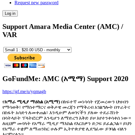
Request new password
Support Amara Media Center (AMC) /
VAR
GoFundMe: AMC (አሚማ) Support 2020
https://gf.me/u/yqmagb
የ
አማራ ሚዲያ ማዕከል (አሚማ)
በከፍተኛ መነሳሳት የጀመረውን ህዝብን
የማሳወቅ፣ የማስተማርና ወቅታዊ መረጃን የማቅረብ አገልግሎት በጥራትና
በስፋት አሳድጎ ለመቀጠል፣ እንዲሁም ለወገናችን ያለው ተደራሽነት
በሳትላይት ፕላትፎርም እንዲሆን ለማድረግ እቅድ ይዞ እየተንቀሳቀሰ ነው።
ለዚህም መሳካት የአማራ ሚዲያ ማእከል የእርስዎን ድጋፍ ይፈልጋል። ይህን
የአማራ ተቋም ለማጠንከር ሁሉም ኢትዮጵያዊ ሊደግፈው ይገባል ብለን
እናምናለን።