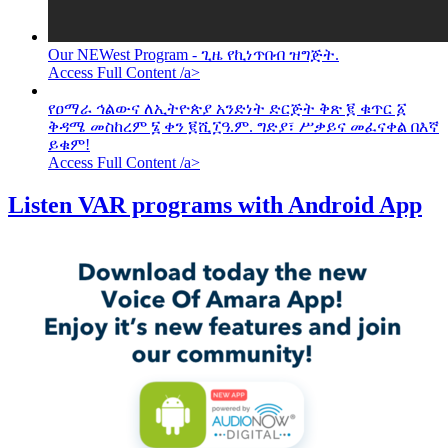
Our NEWest Program - ጊዜ የኪነጥበብ ዝግጅት.
Access Full Content /a>
የዐማራ ኅልውና ለኢትዮጵያ አንድነት ድርጅት ቅጽ ፪ ቁጥር ፩
ቅዳሜ መስከረም ፮ ቀን ፪ሺ፲ዓ.ም. ግድያ፣ ሥቃይና መፈናቀል በእኛ
ይቁም!
Access Full Content /a>
Listen VAR programs with Android App