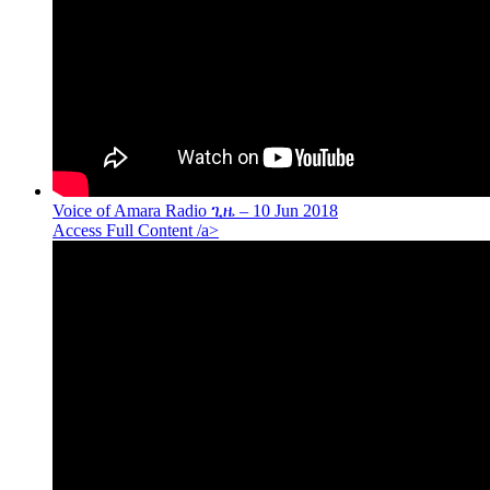
Voice of Amara Radio ጊዜ – 10 Jun 2018
Access Full Content /a>