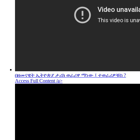
በዘመናዊት ኢትዮጵያ ታሪክ ወራሪዋ ማነው ፤ ተወራሪዎቹስ ?
Access Full Content /a>