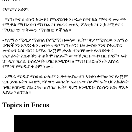
የአሚማ አቋም:
- ማንነትና ታሪኩን አውቆ፣ የሚኖርበትን ሁኔታ በትክክል ማየትና መረዳት
የሚችል ማህበረሰብ ማህበራዊ፣ የዛሬና መጻኢ ፖለቲካዊ፣ ኢኮኖሚያዊና
ማህበራዊ፣ ጥቅሙን ማስከበር ይችላል።
- የአማራ ሚዲያ ማዕከል (አሚማ) በመላው ኢትዮጵያ የሚኖረውን አማራ
ወገናችንን አንድነቱን ጠብቆ ተናቦ ማንነቱን፣ ህልውናውንንና የተፈጥሮ
መብቱን አስከብሮ፤ አማራ በረጅም ታሪኩ የገነባቸውን የአንድነትና
የአቃፊነት እሴቶቹን ተጠቅሞ ከለሎች ወገኖቹ ጋር በመተባበር ሰላም፣ ፍት
ህ፣ ዲሞክራሲ ይሰፈነባት ሀገር እንዲገነባ ለማገዝ በቁርጠኝነት እየሰራ
የሚገኝ የሚዲያ ተቋም ነው።
- አማራ ሚዲያ ማዕከል ሁሉም ኢትዮጵያውያን አንድነታቸውንና የረጅም
ጊዜ ያዳበሩትን አብሮነታቸውን መሰረት አድርገው ሰላም፣ ፍት ህ፣ እኩልነት
ከዳር እሰከዳር የሰፈነባት ጠንካራ ኢትዮጵያን አንዲገነቡ የራሱን አስተዋጽኦ
አያደረገ ይገኛል።
Topics in Focus