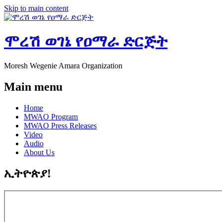
Skip to main content
ሞረሽ ወገኔ የዐማራ ድርጅት
Moresh Wegenie Amara Organization
Main menu
Home
MWAO Program
MWAO Press Releases
Video
Audio
About Us
ኢትዮጵያ!