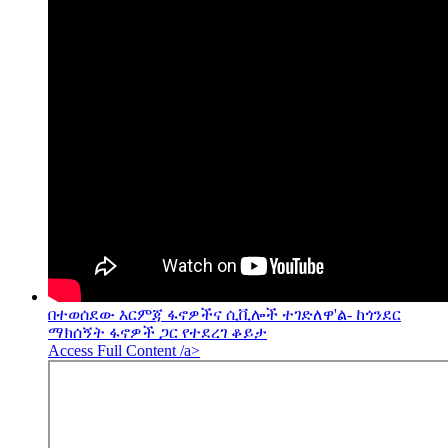
በተወሰደው እርምጃ ፋኖዎችና ሲቪሎች ተገድለዋ'ል- ከጎንደር
ማክሰኝት ፋኖዎች ጋር የተደረገ ቆይታ
Access Full Content /a>